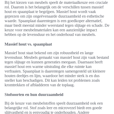
Bij het kiezen van meubels speelt de materiaalkeuze een cruciale
rol. Daarom is het belangrijk om de verschillen tussen massief
hout en spaanplaat te begrijpen. Massief hout wordt vaak
geprezen om zijn ongeëvenaarde duurzaamheid en esthetische
waarde. Spaanplaat daarentegen is een goedkoper alternatief,
maar biedt meestal minder weerstand tegen slijtage en schade. De
keuze voor meubelmaterialen kan een aanzienlijke impact
hebben op de levensduur en het onderhoud van meubels.
Massief hout vs. spaanplaat
Massief hout staat bekend om zijn robuustheid en lange
levensduur. Meubels gemaakt van massief hout zijn vaak bestand
tegen slijtage en kunnen generaties meegaan. Daarnaast heeft
massief hout een warme uitstraling die elke ruimte kan
verfraaien. Spaanplaat is daarentegen samengesteld uit kleinere
houten deeltjes en lijm, waardoor het minder sterk is en dus
sneller kan beschadigen. Dit kan leiden tot problemen zoals
kromtrekken of afbladderen van de toplaag.
Stofsoorten en hun duurzaamheid
Bij de keuze van meubelstoffen speelt duurzaamheid ook een
belangrijke rol. Stof zoals leer en microvezel biedt een goede
slijtvastheid en is eenvoudig te onderhouden. Andere