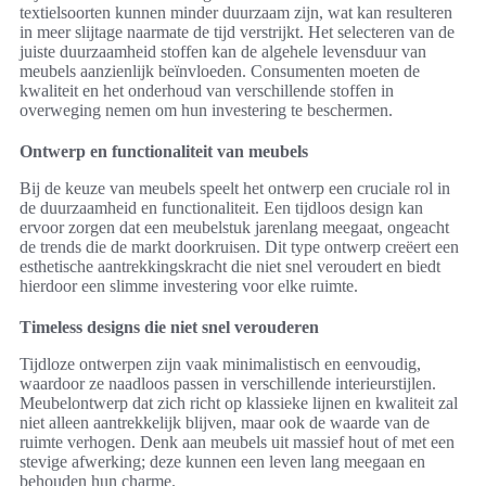
textielsoorten kunnen minder duurzaam zijn, wat kan resulteren
in meer slijtage naarmate de tijd verstrijkt. Het selecteren van de
juiste duurzaamheid stoffen kan de algehele levensduur van
meubels aanzienlijk beïnvloeden. Consumenten moeten de
kwaliteit en het onderhoud van verschillende stoffen in
overweging nemen om hun investering te beschermen.
Ontwerp en functionaliteit van meubels
Bij de keuze van meubels speelt het ontwerp een cruciale rol in
de duurzaamheid en functionaliteit. Een tijdloos design kan
ervoor zorgen dat een meubelstuk jarenlang meegaat, ongeacht
de trends die de markt doorkruisen. Dit type ontwerp creëert een
esthetische aantrekkingskracht die niet snel veroudert en biedt
hierdoor een slimme investering voor elke ruimte.
Timeless designs die niet snel verouderen
Tijdloze ontwerpen zijn vaak minimalistisch en eenvoudig,
waardoor ze naadloos passen in verschillende interieurstijlen.
Meubelontwerp dat zich richt op klassieke lijnen en kwaliteit zal
niet alleen aantrekkelijk blijven, maar ook de waarde van de
ruimte verhogen. Denk aan meubels uit massief hout of met een
stevige afwerking; deze kunnen een leven lang meegaan en
behouden hun charme.