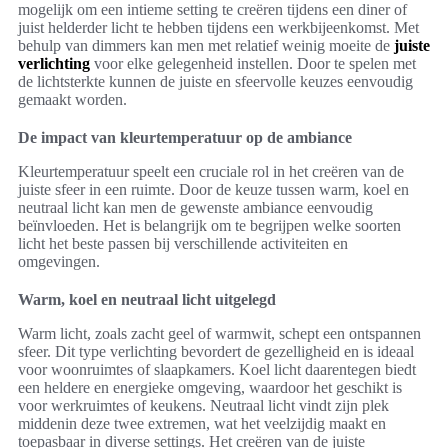
mogelijk om een intieme setting te creëren tijdens een diner of
juist helderder licht te hebben tijdens een werkbijeenkomst. Met
behulp van dimmers kan men met relatief weinig moeite de
juiste
verlichting
voor elke gelegenheid instellen. Door te spelen met
de lichtsterkte kunnen de juiste en sfeervolle keuzes eenvoudig
gemaakt worden.
De impact van kleurtemperatuur op de ambiance
Kleurtemperatuur speelt een cruciale rol in het creëren van de
juiste sfeer in een ruimte. Door de keuze tussen warm, koel en
neutraal licht kan men de gewenste ambiance eenvoudig
beïnvloeden. Het is belangrijk om te begrijpen welke soorten
licht het beste passen bij verschillende activiteiten en
omgevingen.
Warm, koel en neutraal licht uitgelegd
Warm licht, zoals zacht geel of warmwit, schept een ontspannen
sfeer. Dit type verlichting bevordert de gezelligheid en is ideaal
voor woonruimtes of slaapkamers. Koel licht daarentegen biedt
een heldere en energieke omgeving, waardoor het geschikt is
voor werkruimtes of keukens. Neutraal licht vindt zijn plek
middenin deze twee extremen, wat het veelzijdig maakt en
toepasbaar in diverse settings. Het creëren van de juiste