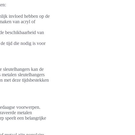
ten:
nlijk invloed hebben op de
 maken van acryl of
 de beschikbaarheid van
e tijd die nodig is voor
e sleutelhangers kan de
 metalen sleutelhangers
n met deze tijdsbestekken
lledaagse voorwerpen.
graveerde metalen
rp speelt een belangrijke
of metaal zijn populaire