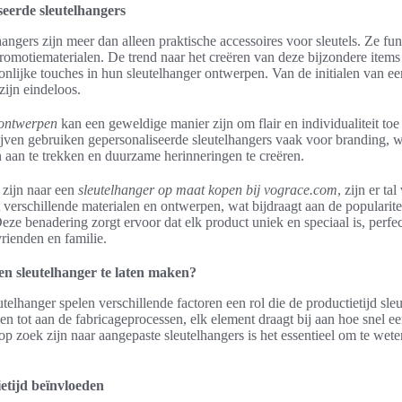
iseerde sleutelhangers
angers zijn meer dan alleen praktische accessoires voor sleutels. Ze fu
omotiematerialen. De trend naar het creëren van deze bijzondere items 
lijke touches in hun sleutelhanger ontwerpen. Van de initialen van een
zijn eindeloos.
 ontwerpen
kan een geweldige manier zijn om flair en individualiteit to
jven gebruiken gepersonaliseerde sleutelhangers vaak voor branding, 
aan te trekken en duurzame herinneringen te creëren.
 zijn naar een
sleutelhanger op maat kopen bij vograce.com
, zijn er ta
verschillende materialen en ontwerpen, wat bijdraagt aan de popularite
eze benadering zorgt ervoor dat elk product uniek en speciaal is, perfe
rienden en familie.
en sleutelhanger te laten maken?
telhanger spelen verschillende factoren een rol die de productietijd sle
n tot aan de fabricageprocessen, elk element draagt bij aan hoe snel ee
p zoek zijn naar aangepaste sleutelhangers is het essentieel om te wet
etijd beïnvloeden