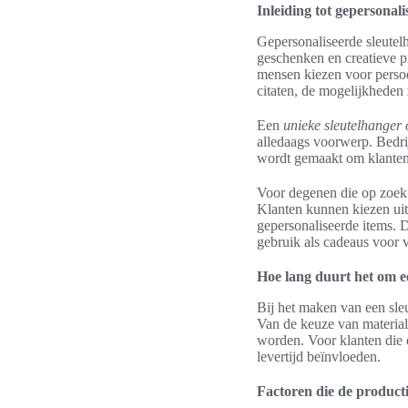
Inleiding tot gepersonal
Gepersonaliseerde sleutelh
geschenken en creatieve pr
mensen kiezen voor persoon
citaten, de mogelijkheden 
Een
unieke sleutelhanger
alledaags voorwerp. Bedri
wordt gemaakt om klanten 
Voor degenen die op zoek
Klanten kunnen kiezen uit 
gepersonaliseerde items. D
gebruik als cadeaus voor v
Hoe lang duurt het om e
Bij het maken van een sleu
Van de keuze van materiale
worden. Voor klanten die o
levertijd beïnvloeden.
Factoren die de producti