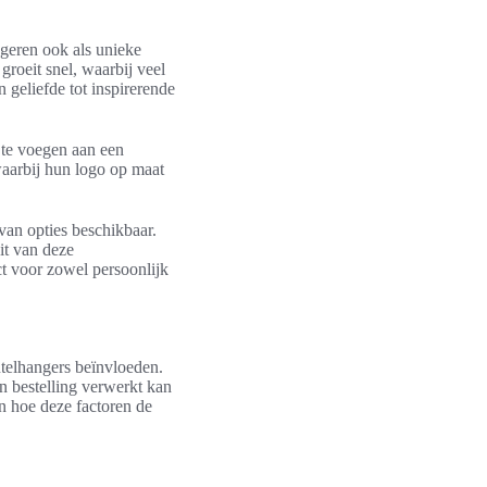
ngeren ook als unieke
groeit snel, waarbij veel
 geliefde tot inspirerende
e te voegen aan een
waarbij hun logo op maat
l van opties beschikbaar.
it van deze
ct voor zowel persoonlijk
utelhangers beïnvloeden.
n bestelling verwerkt kan
en hoe deze factoren de