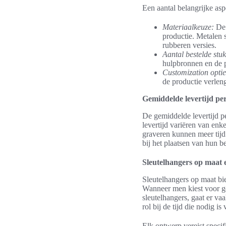
Een aantal belangrijke asp
Materiaalkeuze:
De 
productie. Metalen 
rubberen versies.
Aantal bestelde stuk
hulpbronnen en de p
Customization optie
de productie verlen
Gemiddelde levertijd per
De gemiddelde levertijd pe
levertijd variëren van en
graveren kunnen meer tijd
bij het plaatsen van hun be
Sleutelhangers op maat 
Sleutelhangers op maat bi
Wanneer men kiest voor ge
sleutelhangers, gaat er va
rol bij de tijd die nodig i
Elk ontwerp vereist specif