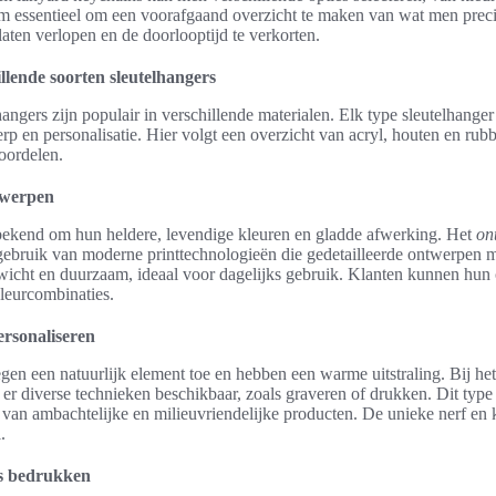
om essentieel om een voorafgaand overzicht te maken van wat men preci
 laten verlopen en de doorlooptijd te verkorten.
llende soorten sleutelhangers
angers zijn populair in verschillende materialen. Elk type sleutelhanger
 en personalisatie. Hier volgt een overzicht van acryl, houten en rubb
oordelen.
twerpen
 bekend om hun heldere, levendige kleuren en gladde afwerking. Het
on
ebruik van moderne printtechnologieën die gedetailleerde ontwerpen 
ewicht en duurzaam, ideaal voor dagelijks gebruik. Klanten kunnen hun cr
leurcombinaties.
ersonaliseren
gen een natuurlijk element toe en hebben een warme uitstraling. Bij he
 er diverse technieken beschikbaar, zoals graveren of drukken. Dit type 
van ambachtelijke en milieuvriendelijke producten. De unieke nerf en 
.
s bedrukken