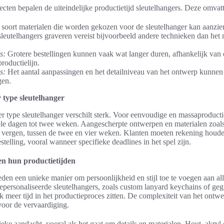
ecten bepalen de uiteindelijke productietijd sleutelhangers. Deze omvat
soort materialen die worden gekozen voor de sleutelhanger kan aanzie
sleutelhangers graveren vereist bijvoorbeeld andere technieken dan het
s:
Grotere bestellingen kunnen vaak wat langer duren, afhankelijk van
roductielijn.
s:
Het aantal aanpassingen en het detailniveau van het ontwerp kunnen d
gen.
 type sleutelhanger
r type sleutelhanger verschilt sterk. Voor eenvoudige en massaproducti
kele dagen tot twee weken. Aangescherpte ontwerpen en materialen zoals
 vergen, tussen de twee en vier weken. Klanten moeten rekening houde
stelling, vooral wanneer specifieke deadlines in het spel zijn.
en hun productietijden
eden een unieke manier om persoonlijkheid en stijl toe te voegen aan a
personaliseerde sleutelhangers, zoals custom lanyard keychains of ge
ak meer tijd in het productieproces zitten. De complexiteit van het ontwe
s voor de vervaardiging.
ieke aandacht, vooral als het gaat om details en materialen. Hout, akryl 