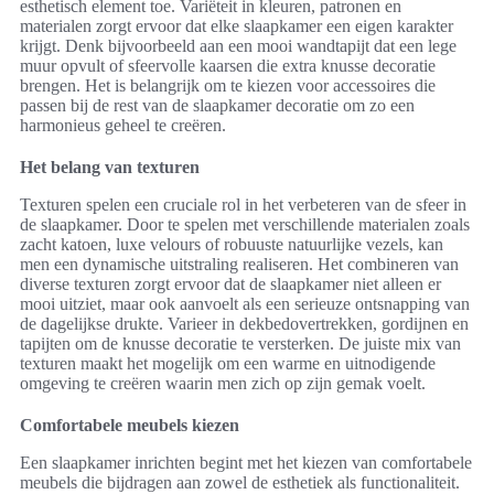
esthetisch element toe. Variëteit in kleuren, patronen en
materialen zorgt ervoor dat elke slaapkamer een eigen karakter
krijgt. Denk bijvoorbeeld aan een mooi wandtapijt dat een lege
muur opvult of sfeervolle kaarsen die extra knusse decoratie
brengen. Het is belangrijk om te kiezen voor accessoires die
passen bij de rest van de slaapkamer decoratie om zo een
harmonieus geheel te creëren.
Het belang van texturen
Texturen spelen een cruciale rol in het verbeteren van de sfeer in
de slaapkamer. Door te spelen met verschillende materialen zoals
zacht katoen, luxe velours of robuuste natuurlijke vezels, kan
men een dynamische uitstraling realiseren. Het combineren van
diverse texturen zorgt ervoor dat de slaapkamer niet alleen er
mooi uitziet, maar ook aanvoelt als een serieuze ontsnapping van
de dagelijkse drukte. Varieer in dekbedovertrekken, gordijnen en
tapijten om de knusse decoratie te versterken. De juiste mix van
texturen maakt het mogelijk om een warme en uitnodigende
omgeving te creëren waarin men zich op zijn gemak voelt.
Comfortabele meubels kiezen
Een slaapkamer inrichten begint met het kiezen van comfortabele
meubels die bijdragen aan zowel de esthetiek als functionaliteit.