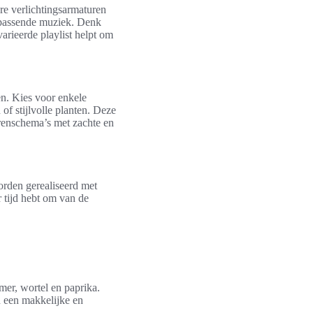
re verlichtingsarmaturen
d passende muziek. Denk
varieerde playlist helpt om
en. Kies voor enkele
f stijlvolle planten. Deze
urenschema’s met zachte en
orden gerealiseerd met
 tijd hebt om van de
er, wortel en paprika.
n een makkelijke en