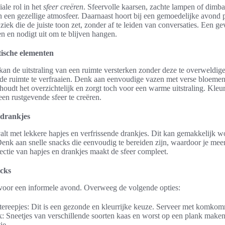
iale rol in het
sfeer creëren
. Sfeervolle kaarsen, zachte lampen of dimba
n een gezellige atmosfeer. Daarnaast hoort bij een gemoedelijke avon
iek die de juiste toon zet, zonder af te leiden van conversaties. Een ge
n en nodigt uit om te blijven hangen.
tische elementen
kan de uitstraling van een ruimte versterken zonder deze te overweldig
e ruimte te verfraaien. Denk aan eenvoudige vazen met verse bloemen o
houdt het overzichtelijk en zorgt toch voor een warme uitstraling. Kle
een rustgevende sfeer te creëren.
 drankjes
alt met lekkere hapjes en verfrissende drankjes. Dit kan gemakkelijk w
enk aan snelle snacks die eenvoudig te bereiden zijn, waardoor je meer
ectie van hapjes en drankjes maakt de sfeer compleet.
acks
t voor een informele avond. Overweeg de volgende opties:
reepjes: Dit is een gezonde en kleurrijke keuze. Serveer met komkomm
: Sneetjes van verschillende soorten kaas en worst op een plank make
ie.