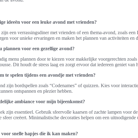
ige ideeën voor een leuke avond met vrienden?
zijn een verrassingsdiner met vrienden of een thema-avond, zoals een I
rgen voor unieke ervaringen en maken het plannen van activiteiten en d
u plannen voor een gezellige avond?
udig menu plannen door te kiezen voor makkelijke voorgerechten zoals 
usse. Dit houdt de stress laag en zorgt ervoor dat iedereen geniet van h
om te spelen tijdens een avondje met vrienden?
nd zijn bordspellen zoals “Codenames” of quizzen. Kies voor interact
 kunnen ontspannen en plezier hebben.
delijke ambiance voor mijn bijeenkomst?
k zijn essentieel. Gebruik sfeervolle kaarsen of zachte lampen voor de
ste sfeer creëert. Minimalistische decoraties helpen om een uitnodigende u
 voor snelle hapjes die ik kan maken?