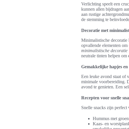
Verlichting speelt een cruc
kunnen allen bijdragen aa
aan rustige achtergrondmuz
de stemming te beïnvloede
Decoratie met minimalis
Minimalistische decoratie 
opvallende elementen om d
minimalistische decoratie
neutrale tinten helpen om 
Gemakkelijke hapjes en
Een leuke avond staat of v
minimale voorbereiding. D
avond te genieten. Een sel
Recepten voor snelle sn
Snelle snacks zijn perfec
Hummus met groente
Kaas- en worstplank
smakelijke presentat