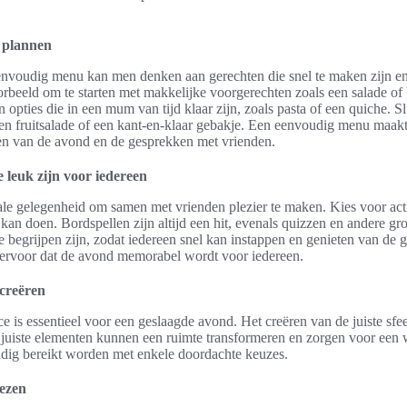
 plannen
envoudig menu kan men denken aan gerechten die snel te maken zijn e
rbeeld om te starten met makkelijke voorgerechten zoals een salade of 
n opties die in een mum van tijd klaar zijn, zoals pasta of een quiche. S
een fruitsalade of een kant-en-klaar gebakje. Een eenvoudig menu maakt
ten van de avond en de gesprekken met vrienden.
ie leuk zijn voor iedereen
ale gelegenheid om samen met vrienden plezier te maken. Kies voor activi
an doen. Bordspellen zijn altijd een hit, evenals quizzen en andere gr
e begrijpen zijn, zodat iedereen snel kan instappen en genieten van de g
 ervoor dat de avond memorabel wordt voor iedereen.
creëren
is essentieel voor een geslaagde avond. Het creëren van de juiste sfee
 juiste elementen kunnen een ruimte transformeren en zorgen voor een
oudig bereikt worden met enkele doordachte keuzes.
iezen