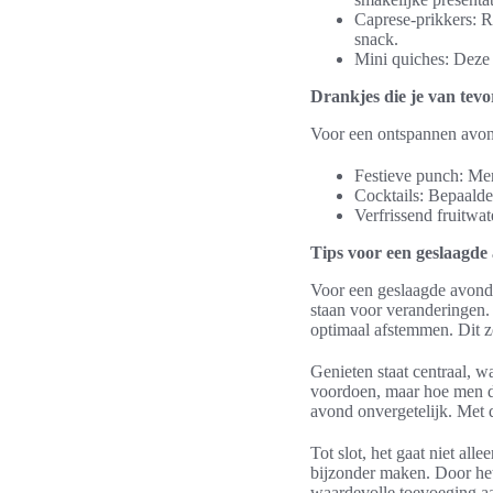
Caprese-prikkers: Ri
snack.
Mini quiches: Deze
Drankjes die je van tev
Voor een ontspannen avond
Festieve punch: Meng
Cocktails: Bepaalde
Verfrissend fruitwat
Tips voor een geslaagde
Voor een geslaagde avond i
staan voor veranderingen
optimaal afstemmen. Dit zo
Genieten staat centraal, w
voordoen, maar hoe men da
avond onvergetelijk. Met d
Tot slot, het gaat niet a
bijzonder maken. Door het
waardevolle toevoeging a