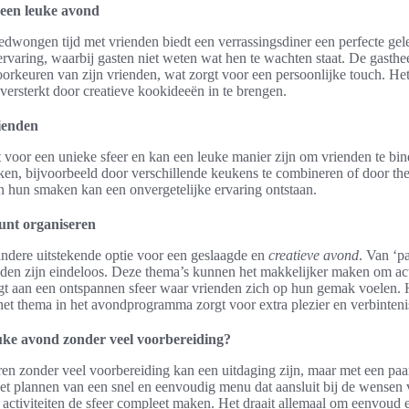
 een leuke avond
edwongen tijd met vrienden biedt een verrassingsdiner een perfecte gel
 ervaring, waarbij gasten niet weten wat hen te wachten staat. De gasth
voorkeuren van zijn vrienden, wat zorgt voor een persoonlijke touch. He
ersterkt door creatieve kookideeën in te brengen.
ienden
 voor een unieke sfeer en kan een leuke manier zijn om vrienden te bin
ken, bijvoorbeeld door verschillende keukens te combineren of door t
n hun smaken kan een onvergetelijke ervaring ontstaan.
unt organiseren
ndere uitstekende optie voor een geslaagde en
creatieve avond
. Van ‘pa
den zijn eindeloos. Deze thema’s kunnen het makkelijker maken om activ
gt aan een ontspannen sfeer waar vrienden zich op hun gemak voelen. 
het thema in het avondprogramma zorgt voor extra plezier en verbinteni
euke avond zonder veel voorbereiding?
en zonder veel voorbereiding kan een uitdaging zijn, maar met een paar
het plannen van een snel en eenvoudig menu dat aansluit bij de wensen
 activiteiten de sfeer compleet maken. Het draait allemaal om eenvoud e