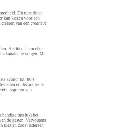
egenheid. Dit type diner
eer kan kiezen voor een
t creëren van een
creatieve
den. Het idee is om elke
hemakanalen te volgen. Met
sta avond’ tot ’80’s
iteiten en decoraties te
Het integreren van
s.
 handige tips lukt het
 van de gasten. Vervolgens
n plezier, zodat iedereen