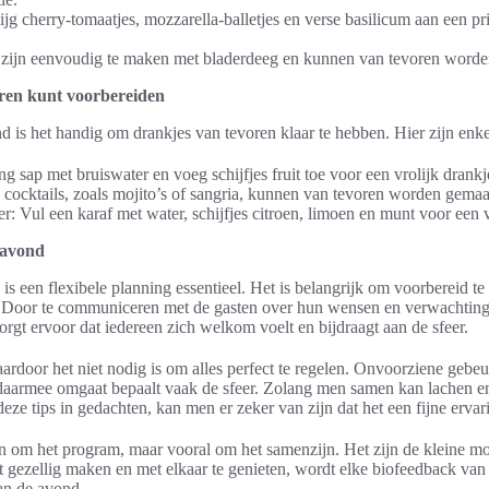
jg cherry-tomaatjes, mozzarella-balletjes en verse basilicum aan een pr
 zijn eenvoudig te maken met bladerdeeg en kunnen van tevoren word
oren kunt voorbereiden
 is het handig om drankjes van tevoren klaar te hebben. Hier zijn enke
 sap met bruiswater en voeg schijfjes fruit toe voor een vrolijk drankj
 cocktails, zoals mojito’s of sangria, kunnen van tevoren worden gemaa
er: Vul een karaf met water, schijfjes citroen, limoen en munt voor een v
 avond
s een flexibele planning essentieel. Het is belangrijk om voorbereid te 
. Door te communiceren met de gasten over hun wensen en verwachtin
rgt ervoor dat iedereen zich welkom voelt en bijdraagt aan de sfeer.
aardoor het niet nodig is om alles perfect te regelen. Onvoorziene gebe
armee omgaat bepaalt vaak de sfeer. Zolang men samen kan lachen en 
eze tips in gedachten, kan men er zeker van zijn dat het een fijne erva
lleen om het program, maar vooral om het samenzijn. Het zijn de kleine 
 gezellig maken en met elkaar te genieten, wordt elke biofeedback van
an de avond.