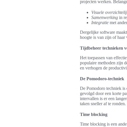
projecten werken. Belangr
Visuele overzichteli
Samenwerking
in r
Integratie
met ander
Dergelijke software maakt
hoogte is van zijn of haar
Tijdbeheer technieken v
Het toepassen van effecti
populaire methoden zijn d
en verhogen de productivit
De Pomodoro-techniek
De Pomodoro techniek is ee
gevolgd door een korte pa
intervallen is er een lang
taken sneller af te ronden.
Time blocking
Time blocking is een ande