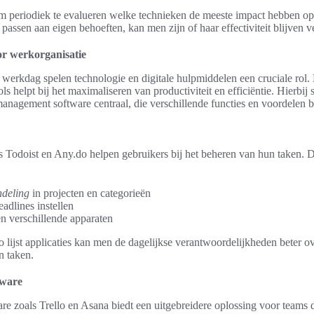
k om periodiek te evalueren welke technieken de meeste impact hebben o
passen aan eigen behoeften, kan men zijn of haar effectiviteit blijven 
or werkorganisatie
e werkdag spelen technologie en digitale hulpmiddelen een cruciale rol.
ls helpt bij het maximaliseren van productiviteit en efficiëntie. Hierbij
ctmanagement software centraal, die verschillende functies en voordelen 
als Todoist en Any.do helpen gebruikers bij het beheren van hun taken. 
ndeling
in projecten en categorieën
adlines instellen
n verschillende apparaten
 lijst applicaties kan men de dagelijkse verantwoordelijkheden beter ove
n taken.
tware
e zoals Trello en Asana biedt een uitgebreidere oplossing voor teams 