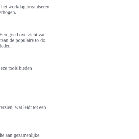
p het werkdag organiseren.
verhogen.
 Een goed overzicht van
 staan de populaire to-do
bieden.
Deze tools bieden
rzien, wat leidt tot een
die aan gezamenlijke