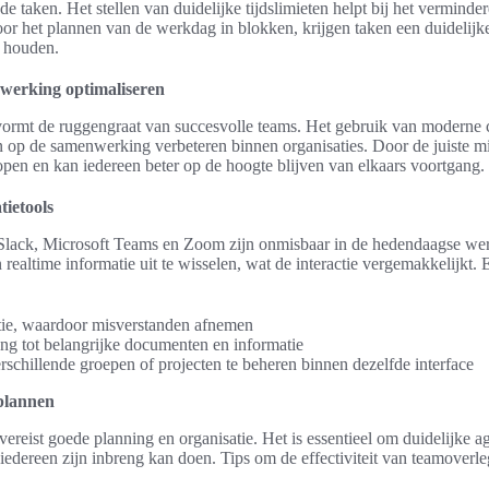
de taken. Het stellen van duidelijke tijdslimieten helpt bij het verminde
oor het plannen van de werkdag in blokken, krijgen taken een duidelijk
g houden.
werking optimaliseren
vormt de ruggengraat van succesvolle teams. Het gebruik van moderne 
op de samenwerking verbeteren binnen organisaties. Door de juiste mid
open en kan iedereen beter op de hoogte blijven van elkaars voortgang.
ietools
Slack, Microsoft Teams en Zoom zijn onmisbaar in de hedendaagse wer
in realtime informatie uit te wisselen, wat de interactie vergemakkelijkt
ie, waardoor misverstanden afnemen
g tot belangrijke documenten en informatie
schillende groepen of projecten te beheren binnen dezelfde interface
nplannen
vereist goede planning en organisatie. Het is essentieel om duidelijke a
t iedereen zijn inbreng kan doen. Tips om de effectiviteit van teamoverl