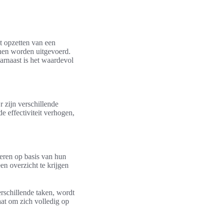
t opzetten van een
nnen worden uitgevoerd.
aarnaast is het waardevol
r zijn verschillende
e effectiviteit verhogen,
eren op basis van hun
en overzicht te krijgen
erschillende taken, wordt
aat om zich volledig op