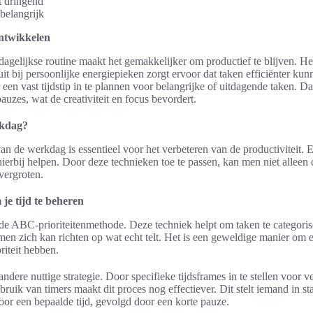
t dringend
belangrijk
ontwikkelen
dagelijkse routine maakt het gemakkelijker om productief te blijven. He
it bij persoonlijke energiepieken zorgt ervoor dat taken efficiënter ku
een vast tijdstip in te plannen voor belangrijke of uitdagende taken. D
auzes, wat de creativiteit en focus bevordert.
rkdag?
van de werkdag is essentieel voor het verbeteren van de productiviteit. E
hierbij helpen. Door deze technieken toe te passen, kan men niet alleen d
vergroten.
 je tijd te beheren
de ABC-prioriteitenmethode. Deze techniek helpt om taken te categoris
en zich kan richten op wat echt telt. Het is een geweldige manier om e
riteit hebben.
dere nuttige strategie. Door specifieke tijdsframes in te stellen voor v
bruik van timers maakt dit proces nog effectiever. Dit stelt iemand in st
oor een bepaalde tijd, gevolgd door een korte pauze.