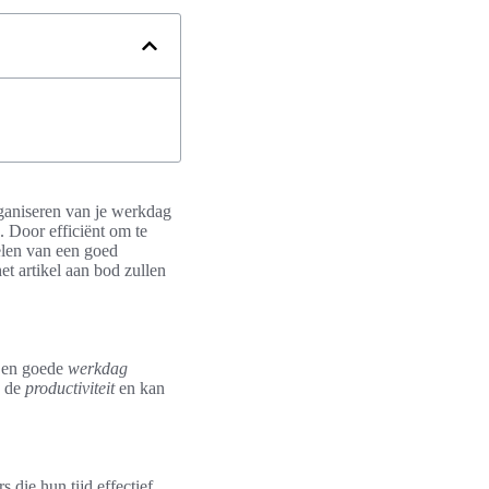
rganiseren van je werkdag
. Door efficiënt om te
elen van een goed
et artikel aan bod zullen
 Een goede
werkdag
p de
productiviteit
en kan
 die hun tijd effectief