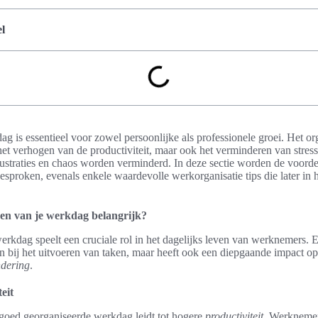
l
g is essentieel voor zowel persoonlijke als professionele groei. Het o
 het verhogen van de productiviteit, maar ook het verminderen van stress
frustraties en chaos worden verminderd. In deze sectie worden de voord
proken, evenals enkele waardevolle werkorganisatie tips die later in h
en van je werkdag belangrijk?
erkdag speelt een cruciale rol in het dagelijks leven van werknemers.
en bij het uitvoeren van taken, maar heeft ook een diepgaande impact o
ndering
.
eit
 goed georganiseerde werkdag leidt tot hogere
productiviteit
. Werknemers