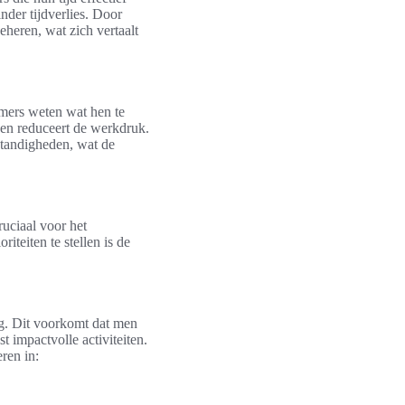
nder tijdverlies. Door
eheren, wat zich vertaalt
ers weten wat hen te
 en reduceert de werkdruk.
standigheden, wat de
ruciaal voor het
teiten te stellen is de
ng. Dit voorkomt dat men
t impactvolle activiteiten.
ren in: