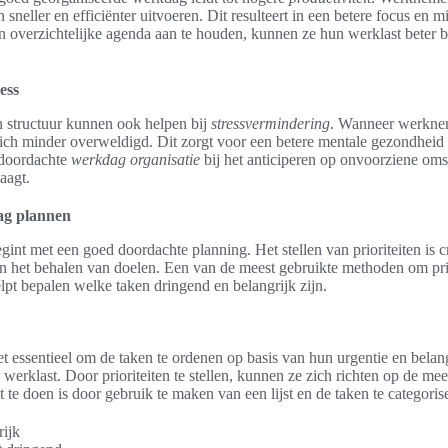
neller en efficiënter uitvoeren. Dit resulteert in een betere focus en mi
 een overzichtelijke agenda aan te houden, kunnen ze hun werklast beter b
ess
n structuur kunnen ook helpen bij
stressvermindering
. Wanneer werknem
 zich minder overweldigd. Dit zorgt voor een betere mentale gezondheid
 doordachte
werkdag organisatie
bij het anticiperen op onvoorziene om
aagt.
ag plannen
int met een goed doordachte planning. Het stellen van prioriteiten is c
en het behalen van doelen. Een van de meest gebruikte methoden om priori
lpt bepalen welke taken dringend en belangrijk zijn.
et essentieel om de taken te ordenen op basis van hun urgentie en bela
werklast. Door prioriteiten te stellen, kunnen ze zich richten op de mees
te doen is door gebruik te maken van een lijst en de taken te categorise
rijk