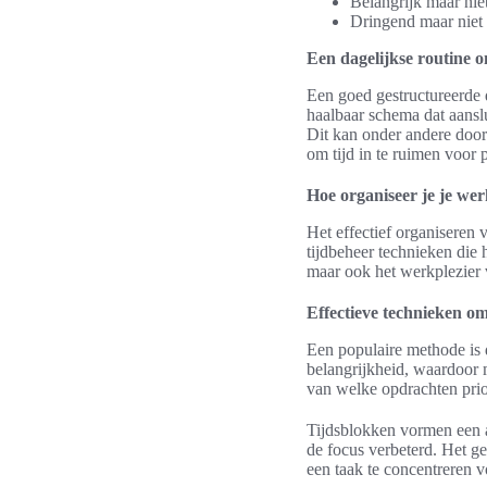
Belangrijk maar nie
Dringend maar niet 
Een dagelijkse routine 
Een goed gestructureerde 
haalbaar schema dat aanslu
Dit kan onder andere door 
om tijd in te ruimen voor p
Hoe organiseer je je we
Het effectief organiseren 
tijdbeheer technieken die 
maar ook het werkplezier 
Effectieve technieken om
Een populaire methode is 
belangrijkheid, waardoor m
van welke opdrachten prio
Tijdsblokken vormen een an
de focus verbeterd. Het ge
een taak te concentreren v