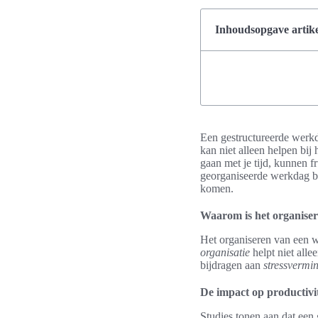
Inhoudsopgave artike
Een gestructureerde werkda
kan niet alleen helpen bij
gaan met je tijd, kunnen 
georganiseerde werkdag bes
komen.
Waarom is het organiser
Het organiseren van een w
organisatie
helpt niet alle
bijdragen aan
stressvermi
De impact op productivit
Studies tonen aan dat een