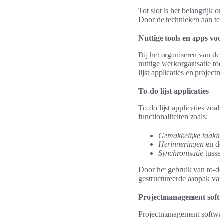
Tot slot is het belangrij
Door de technieken aan te 
Nuttige tools en apps vo
Bij het organiseren van d
nuttige werkorganisatie too
lijst applicaties en proje
To-do lijst applicaties
To-do lijst applicaties zo
functionaliteiten zoals:
Gemakkelijke taaki
Herinneringen
en de
Synchronisatie
tusse
Door het gebruik van to-do
gestructureerde aanpak va
Projectmanagement sof
Projectmanagement softwar