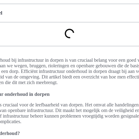
l
houd bij infrastructuur in dorpen is van cruciaal belang voor een goe
taan we wegen, bruggen, rioleringen en openbare gebouwen die de bas
een dorp. Efficiënt infrastructuur onderhoud in dorpen draagt bij aan v
id van de omgeving. Dit artikel biedt een overzicht van hoe men effec
en die dit met zich meebrengt.
uur onderhoud in dorpen
s cruciaal voor de leefbaarheid van dorpen. Het omvat alle handelingen 
an openbare infrastructuur. Dit maakt het mogelijk om de veiligheid en 
f infrastructuur beheer kunnen problemen vroegtijdig worden gesignale
omplicaties.
nderhoud?