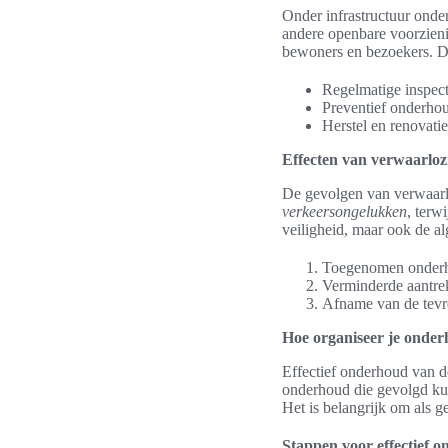
Onder infrastructuur onde
andere openbare voorzieni
bewoners en bezoekers. D
Regelmatige inspec
Preventief onderhou
Herstel en renovatie
Effecten van verwaarlo
De gevolgen van verwaarlo
verkeersongelukken
, terw
veiligheid, maar ook de al
Toegenomen onderho
Verminderde aantre
Afname van de tevr
Hoe organiseer je onder
Effectief onderhoud van do
onderhoud die gevolgd kun
Het is belangrijk om als g
Stappen voor effectief 