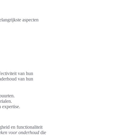
angrijkste aspecten
ectiviteit van hun
onderhoud van hun
buurten.
ialen.
 expertise.
heid en functionaliteit
eken voor onderhoud
die