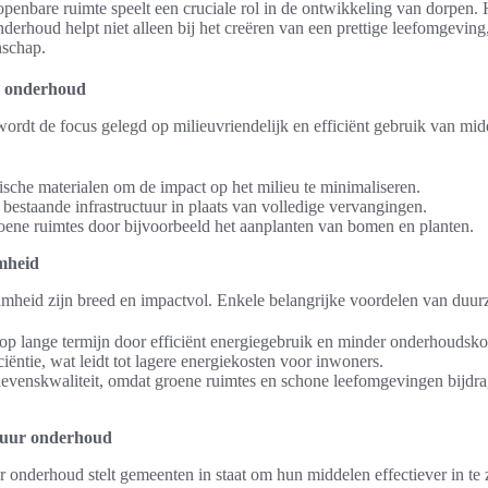
enbare ruimte speelt een cruciale rol in de ontwikkeling van dorpen.
erhoud helpt niet alleen bij het creëren van een prettige leefomgeving
nschap.
m onderhoud
rdt de focus gelegd op milieuvriendelijk en efficiënt gebruik van mid
sche materialen om de impact op het milieu te minimaliseren.
 bestaande infrastructuur in plaats van volledige vervangingen.
ene ruimtes door bijvoorbeeld het aanplanten van bomen en planten.
mheid
heid zijn breed en impactvol. Enkele belangrijke voordelen van duur
p lange termijn door efficiënt energiegebruik en minder onderhoudsko
iëntie, wat leidt tot lagere energiekosten voor inwoners.
levenskwaliteit, omdat groene ruimtes en schone leefomgevingen bijdra
ctuur onderhoud
ur onderhoud stelt gemeenten in staat om hun middelen effectiever in te