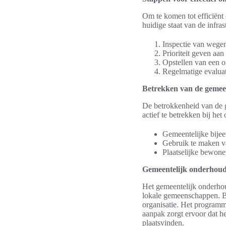
Om te komen tot efficiënt 
huidige staat van de infra
Inspectie van wege
Prioriteit geven aa
Opstellen van een o
Regelmatige evaluat
Betrekken van de geme
De betrokkenheid van de g
actief te betrekken bij h
Gemeentelijke bijee
Gebruik te maken va
Plaatselijke bewoner
Gemeentelijk onderhou
Het gemeentelijk onderhou
lokale gemeenschappen. B
organisatie. Het programm
aanpak zorgt ervoor dat h
plaatsvinden.