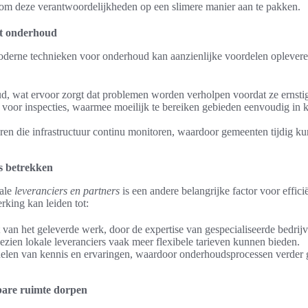
n om deze verantwoordelijkheden op een slimere manier aan te pakken.
nt onderhoud
derne technieken voor onderhoud kan aanzienlijke voordelen oplever
d, wat ervoor zorgt dat problemen worden verholpen voordat ze ernsti
voor inspecties, waarmee moeilijk te bereiken gebieden eenvoudig in 
soren die infrastructuur continu monitoren, waardoor gemeenten tijdig k
s betrekken
ale
leveranciers en partners
is een andere belangrijke factor voor effic
king kan leiden tot:
 van het geleverde werk, door de expertise van gespecialiseerde bedrijv
gezien lokale leveranciers vaak meer flexibele tarieven kunnen bieden.
delen van kennis en ervaringen, waardoor onderhoudsprocessen verder
are ruimte dorpen