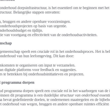
onderhoud dorpsinfrastructuur, is het essentieel om te beginnen met het
structuur. Belangrijke stappen omvatten:
n, bruggen en andere openbare voorzieningen.
n onderhoudsprojecten op basis van urgentie.
nderhoudsbudget en tijdlijn.
ie van voortgang en effectiviteit van de onderhoudsactiviteiten.
enschap
emeenschap speelt een cruciale rol in het onderhoudsproces. Het is be
et onderhoud van hun leefomgeving. Dit kan door:
nkomsten te organiseren om input te verzamelen.
n digitale platforms voor feedback en suggesties.
s te betrekken bij onderhoudsinitiatieven en projecten.
d programma dorpen
d programma dorpen speelt een cruciale rol in het waarborgen van de i
innen dit programma is een duidelijke
structuur van onderhoud
essenti
a bevat gedefinieerde doelen, te ondernemen maatregelen en de bijbe
et onderhoud van wegen, bruggen en andere openbare ruimtes efficiënt 