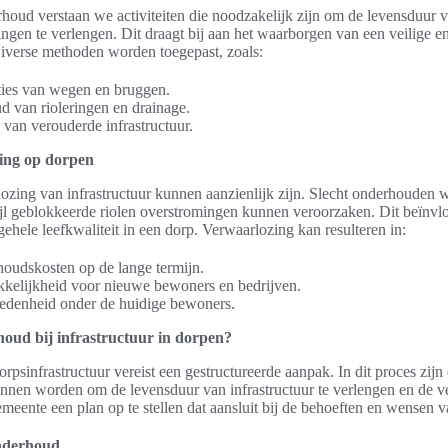
rhoud verstaan we activiteiten die noodzakelijk zijn om de levensduur
ngen te verlengen. Dit draagt bij aan het waarborgen van een veilige e
iverse methoden worden toegepast, zoals:
ties van wegen en bruggen.
d van rioleringen en drainage.
 van verouderde infrastructuur.
zing op dorpen
zing van infrastructuur kunnen aanzienlijk zijn. Slecht onderhouden 
ijl geblokkeerde riolen overstromingen kunnen veroorzaken. Dit beïnvlo
gehele leefkwaliteit in een dorp. Verwaarlozing kan resulteren in:
udskosten op de lange termijn.
kkelijkheid voor nieuwe bewoners en bedrijven.
edenheid onder de huidige bewoners.
houd bij infrastructuur in dorpen?
rpsinfrastructuur vereist een gestructureerde aanpak. In dit proces zijn
nen worden om de levensduur van infrastructuur te verlengen en de ve
emeente een plan op te stellen dat aansluit bij de behoeften en wensen
onderhoud