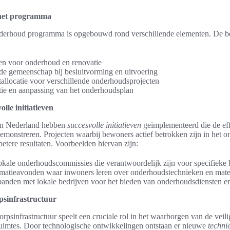
 het programma
derhoud programma is opgebouwd rond verschillende elementen. De bel
iten voor onderhoud en renovatie
de gemeenschap bij besluitvorming en uitvoering
allocatie voor verschillende onderhoudsprojecten
tie en aanpassing van het onderhoudsplan
lle initiatieven
in Nederland hebben
succesvolle initiatieven
geïmplementeerd die de eff
monstreren. Projecten waarbij bewoners actief betrokken zijn in het 
etere resultaten. Voorbeelden hiervan zijn:
okale onderhoudscommissies die verantwoordelijk zijn voor specifieke 
matieavonden waar inwoners leren over onderhoudstechnieken en mater
nden met lokale bedrijven voor het bieden van onderhoudsdiensten en
psinfrastructuur
rpsinfrastructuur speelt een cruciale rol in het waarborgen van de veilig
uimtes. Door technologische ontwikkelingen ontstaan er nieuwe
techni