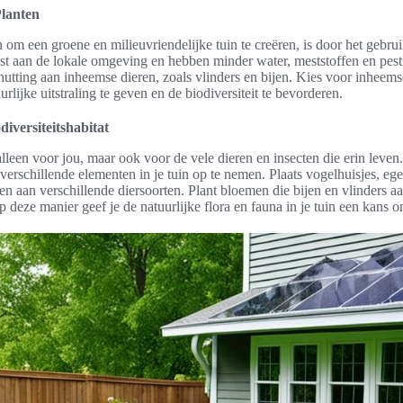
lanten
om een groene en milieuvriendelijke tuin te creëren, is door het gebru
st aan de lokale omgeving en hebben minder water, meststoffen en pes
hutting aan inheemse dieren, zoals vlinders en bijen. Kies voor inheem
lijke uitstraling te geven en de biodiversiteit te bevorderen.
iversiteitshabitat
 alleen voor jou, maar ook voor de vele dieren en insecten die erin leven
r verschillende elementen in je tuin op te nemen. Plaats vogelhuisjes, eg
en aan verschillende diersoorten. Plant bloemen die bijen en vlinders a
p deze manier geef je de natuurlijke flora en fauna in je tuin een kans o