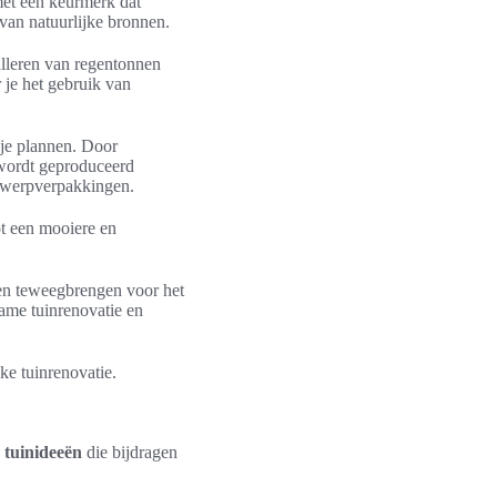
met een keurmerk dat
van natuurlijke bronnen.
alleren van regentonnen
 je het gebruik van
 je plannen. Door
 wordt geproduceerd
egwerpverpakkingen.
ot een mooiere en
ngen teweegbrengen voor het
ame tuinrenovatie en
jke tuinrenovatie.
 tuinideeën
die bijdragen