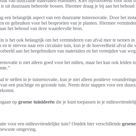
ruik van duurzame materialen essentieel. Kies bijvoorbeeld voor hout 
g is uit duurzaam beheerde bossen. Hiermee draag je bij aan het behoud 
ng een belangrijk aspect van een duurzame tuinrenovatie. Door het inst
n en gebruiken voor het besproeien van je planten. Hiermee verminder
j aan het behoud van deze waardevolle bron.
uin is het ook belangrijk om het verminderen van afval mee te nemen in
en te streven naar een circulaire tuin, kun je de hoeveelheid afval die
oorbeeld aan het hergebruiken van materialen en het vermijden van w
enovatie is niet alleen goed voor het milieu, maar het kan ook leiden t
mte.”
 te stellen in je tuinrenovatie, kun je niet alleen positieve veranderi
 van een prachtige en gezonde tuin. Neem deze stappen voor een duurz
oekomst.
ingaan op
groene tuinideeën
die je kunt toepassen in je milieuvriendeli
atie voor een milieuvriendelijke tuin? Ontdek hier verschillende
groene
-bewuste omgeving.