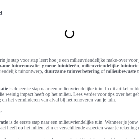
l
in je stap voor stap leert hoe je een milieuvriendelijke make-over voor j
zame tuinrenovatie
,
groene tuinideeën
,
milieuvriendelijke tuininric
riendelijk tuinontwerp,
duurzame tuinverbetering
of
milieubewuste t
atie
is de eerste stap naar een milieuvriendelijke tuin. In dit artikel ont
ie weinig impact heeft op het milieu. Lees verder voor tips over het g
 en het verminderen van afval bij het renoveren van je tuin.
e
atie
is de eerste stap naar een milieuvriendelijke tuin. Wanneer je jouw
ct heeft op het milieu, zijn er verschillende aspecten waar je rekenin