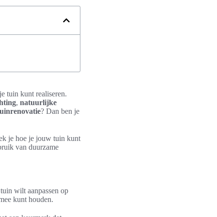
e tuin kunt realiseren.
hting
,
natuurlijke
uinrenovatie
? Dan ben je
dek je hoe je jouw tuin kunt
ebruik van duurzame
 tuin wilt aanpassen op
g mee kunt houden.