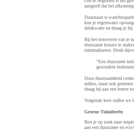
Om te beginnen is het geb
aangeeft dat het afkomsti
Daarnaast is waterbespari
kun je regenwater opvange
drinkwater en draag je bi
Bij het renoveren van je t
duurzame keuzes te maken 
minimaliseren. Denk bijv
“Een duurzame tuinr
gezondere buitenrui
Door duurzaamheid centraal
milieu, maar ook genieten
draag bij aan een betere t
Volgende keer zullen we 
Groene Tuinideeën
Ben je op zoek naar inspir
aan een duurzame en eco