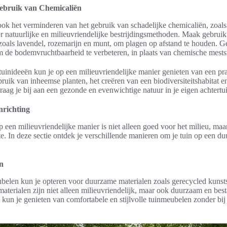
ebruik van Chemicaliën
ook het verminderen van het gebruik van schadelijke chemicaliën, zoals 
r natuurlijke en milieuvriendelijke bestrijdingsmethoden. Maak gebruik
zoals lavendel, rozemarijn en munt, om plagen op afstand te houden. G
 de bodemvruchtbaarheid te verbeteren, in plaats van chemische mests
uinideeën kun je op een milieuvriendelijke manier genieten van een p
ruik van inheemse planten, het creëren van een biodiversiteitshabitat 
aag je bij aan een gezonde en evenwichtige natuur in je eigen achtertu
nrichting
op een milieuvriendelijke manier is niet alleen goed voor het milieu, maa
mte. In deze sectie ontdek je verschillende manieren om je tuin op een 
n
ubelen kun je opteren voor duurzame materialen zoals gerecycled kunst
materialen zijn niet alleen milieuvriendelijk, maar ook duurzaam en bes
un je genieten van comfortabele en stijlvolle tuinmeubelen zonder bij