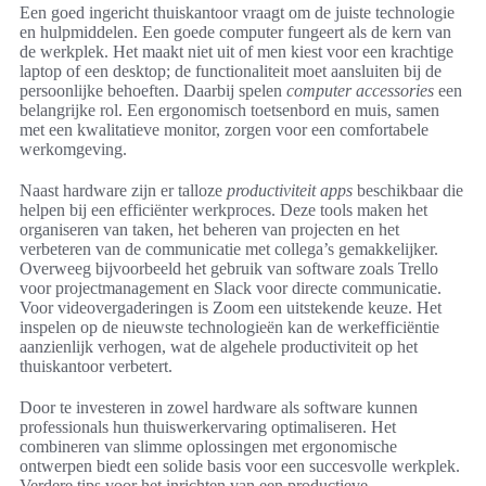
Een goed ingericht thuiskantoor vraagt om de juiste technologie
en hulpmiddelen. Een goede computer fungeert als de kern van
de werkplek. Het maakt niet uit of men kiest voor een krachtige
laptop of een desktop; de functionaliteit moet aansluiten bij de
persoonlijke behoeften. Daarbij spelen
computer accessories
een
belangrijke rol. Een ergonomisch toetsenbord en muis, samen
met een kwalitatieve monitor, zorgen voor een comfortabele
werkomgeving.
Naast hardware zijn er talloze
productiviteit apps
beschikbaar die
helpen bij een efficiënter werkproces. Deze tools maken het
organiseren van taken, het beheren van projecten en het
verbeteren van de communicatie met collega’s gemakkelijker.
Overweeg bijvoorbeeld het gebruik van software zoals Trello
voor projectmanagement en Slack voor directe communicatie.
Voor videovergaderingen is Zoom een uitstekende keuze. Het
inspelen op de nieuwste technologieën kan de werkefficiëntie
aanzienlijk verhogen, wat de algehele productiviteit op het
thuiskantoor verbetert.
Door te investeren in zowel hardware als software kunnen
professionals hun thuiswerkervaring optimaliseren. Het
combineren van slimme oplossingen met ergonomische
ontwerpen biedt een solide basis voor een succesvolle werkplek.
Verdere tips voor het inrichten van een productieve