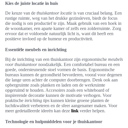
Kies de juiste locatie in huis
De keuze van de
thuiskantoor locatie
is van cruciaal belang. Een
rustige ruimte, weg van het drukke gezinsleven, biedt de focus
die nodig is om productief te zijn. Maak gebruik van een hoek in
de woonkamer, een aparte kamer of zelfs een zolderruimte. Zorg
ervoor dat er voldoende natuurlijk licht is, want dit heeft een
positieve invloed op de humeur en productiviteit.
Essentiële meubels en inrichting
Bij de inrichting van een thuiskantoor zijn ergonomische
meubels
voor thuiskantoor
noodzakelijk. Een comfortabel bureau en een
goede, ondersteunende stoel vormen de basis. Ergonomische
bureaus kunnen de gezondheid bevorderen, vooral voor degenen
die lange uren achter de computer doorbrengen. Denk ook aan
opbergruimte zoals planken en laden om de werkruimte
opgeruimd te houden. Accesoires zoals een whiteboard of
inspirerende decoratie kunnen de motivatie verhogen. Voor
praktische
inrichting tips
kunnen kleine groene planten de
luchtkwaliteit verbeteren en de sfeer aangenamer maken. Voor
meer gedetailleerde ideeën kan deze
link
verder helpen.
Technologie en hulpmiddelen voor je thuiskantoor