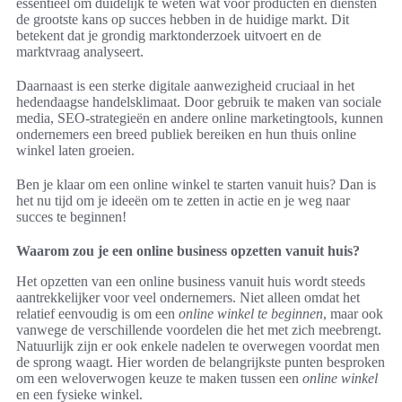
essentieel om duidelijk te weten wat voor producten en diensten
de grootste kans op succes hebben in de huidige markt. Dit
betekent dat je grondig marktonderzoek uitvoert en de
marktvraag analyseert.
Daarnaast is een sterke digitale aanwezigheid cruciaal in het
hedendaagse handelsklimaat. Door gebruik te maken van sociale
media, SEO-strategieën en andere online marketingtools, kunnen
ondernemers een breed publiek bereiken en hun thuis online
winkel laten groeien.
Ben je klaar om een online winkel te starten vanuit huis? Dan is
het nu tijd om je ideeën om te zetten in actie en je weg naar
succes te beginnen!
Waarom zou je een online business opzetten vanuit huis?
Het opzetten van een online business vanuit huis wordt steeds
aantrekkelijker voor veel ondernemers. Niet alleen omdat het
relatief eenvoudig is om een
online winkel te beginnen
, maar ook
vanwege de verschillende voordelen die het met zich meebrengt.
Natuurlijk zijn er ook enkele nadelen te overwegen voordat men
de sprong waagt. Hier worden de belangrijkste punten besproken
om een weloverwogen keuze te maken tussen een
online winkel
en een fysieke winkel.