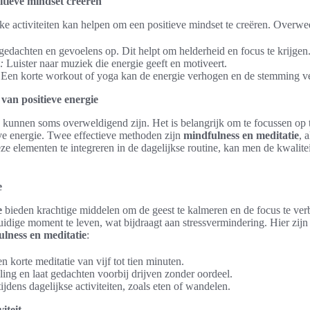
sitieve mindset creëren
ke activiteiten kan helpen om een positieve mindset te creëren. Overwe
gedachten en gevoelens op. Dit helpt om helderheid en focus te krijgen
:
Luister naar muziek die energie geeft en motiveert.
Een korte workout of yoga kan de energie verhogen en de stemming ve
van positieve energie
 kunnen soms overweldigend zijn. Het is belangrijk om te focussen op t
e energie. Twee effectieve methoden zijn
mindfulness en meditatie
, 
ze elementen te integreren in de dagelijkse routine, kan men de kwalitei
e
e
bieden krachtige middelen om de geest te kalmeren en de focus te ver
dige moment te leven, wat bijdraagt aan stressvermindering. Hier zijn 
lness en meditatie
:
 korte meditatie van vijf tot tien minuten.
ing en laat gedachten voorbij drijven zonder oordeel.
jdens dagelijkse activiteiten, zoals eten of wandelen.
iteit