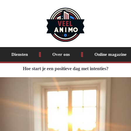
Diensten
Over ons
Online magazine
Hoe start je een positieve dag met intenties?