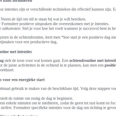
ies kunt formuleren
kse intenties zijn er verschillende technieken die effectief kunnen zijn. E
Neem de tijd om stil te staan bij wat je wilt bereiken.
:
Formuleer positieve uitspraken die overeenkomen met je intenties.
e uitkomsten:
Stel je voor hoe het voelt wanneer je succesvol bent in he
reren in de ochtendroutine, leert men *hoe start je een positieve dag me
rijmaken voor een productieve dag.
utine met intenties
ag
stelt de toon voor wat komen gaat. Een
ochtendroutine met intenti
or de juiste activiteiten in de ochtend in te plannen, kan men een
positi
ortduurt.
s voor een energieke start
imaal gebruik te maken van de beschikbare tijd. Volg deze stappen voor
biedt de ruimte om rustig de dag te beginnen.
m enkele minuten om te mediteren, zodat de geest tot rust komt en focu
stellen:
Formuleer specifieke intenties voor de dag om richting te geven 