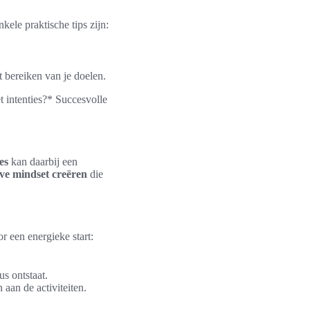
nkele praktische tips zijn:
t bereiken van je doelen.
t intenties?* Succesvolle
es
kan daarbij een
eve mindset creëren
die
 een energieke start:
s ontstaat.
aan de activiteiten.