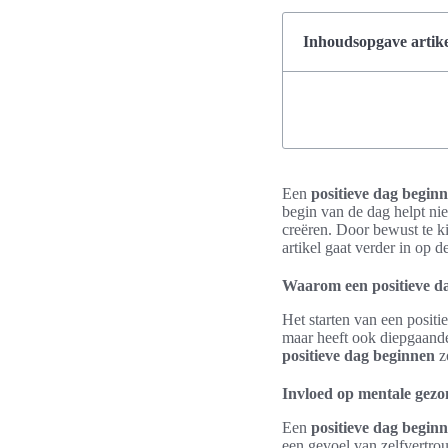
Inhoudsopgave artike
Een
positieve dag begin
begin van de dag helpt ni
creëren. Door bewust te ki
artikel gaat verder in op
Waarom een positieve da
Het starten van een positi
maar heeft ook diepgaande 
positieve dag beginnen
zo
Invloed op mentale gez
Een
positieve dag begin
een gevoel van zelfvertro