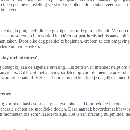
t een positieve instelling versterkt niet alleen de mentale veerkracht, 
 het leven.
e dag begint, heeft directe gevolgen voor de productiviteit. Mensen di
eter te presteren op hun werk. Het
effect op productiviteit
is aanzienlijk
un taken. Door elke dag positief te beginnen, creëren ze een omgeving 
len kunnen bereiken.
e dag met intenties?
 draagt bij aan de algehele ervaring. Het zetten van intenties helpt om 
langrijk is. Dit levert niet alleen voordelen op voor de mentale gezond
 worden benaderd. Het is tijd om te ontdekken hoe je dagelijkse intent
 zetten
dag
vormt de basis voor een positieve mindset. Door heldere intenties t
nergie richten op specifieke doelen. Deze aanpak bevordert zelfbewust
n momenten die echt waardevol zijn. Het is een krachtig hulpmiddel dat