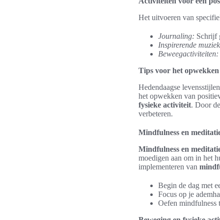
Activiteiten voor een po
Het uitvoeren van specifie
Journaling:
Schrijf 
Inspirerende muziek
Beweegactiviteiten:
Tips voor het opwekken 
Hedendaagse levensstijlen
het opwekken van positiev
fysieke activiteit
. Door de
verbeteren.
Mindfulness en meditati
Mindfulness en meditati
moedigen aan om in het hui
implementeren van
mindfu
Begin de dag met een
Focus op je ademhal
Oefen mindfulness ti
Beweging en fysieke activ