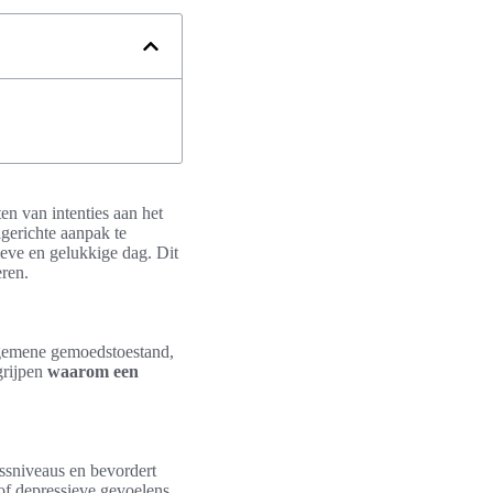
en van intenties aan het
gerichte aanpak te
ieve en gelukkige dag. Dit
eren.
algemene gemoedstoestand,
grijpen
waarom een
essniveaus en bevordert
of depressieve gevoelens