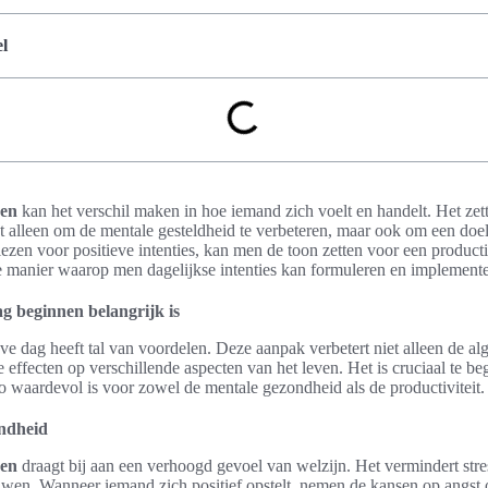
l
nen
kan het verschil maken in hoe iemand zich voelt en handelt. Het zett
et alleen om de mentale gesteldheid te verbeteren, maar ook om een doel
ezen voor positieve intenties, kan men de toon zetten voor een product
 de manier waarop men dagelijkse intenties kan formuleren en implement
g beginnen belangrijk is
eve dag heeft tal van voordelen. Deze aanpak verbetert niet alleen de 
effecten op verschillende aspecten van het leven. Het is cruciaal te be
 waardevol is voor zowel de mentale gezondheid als de productiviteit.
ondheid
nen
draagt bij aan een verhoogd gevoel van welzijn. Het vermindert str
uwen. Wanneer iemand zich positief opstelt, nemen de kansen op angst 