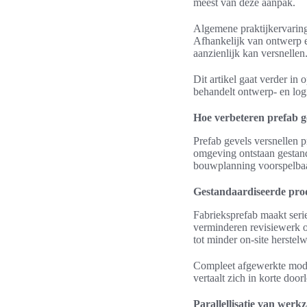
meest van deze aanpak.
Algemene praktijkervaring
Afhankelijk van ontwerp e
aanzienlijk kan versnellen
Dit artikel gaat verder in 
behandelt ontwerp- en logis
Hoe verbeteren prefab 
Prefab gevels versnellen p
omgeving ontstaan gestand
bouwplanning voorspelbaard
Gestandaardiseerde prod
Fabrieksprefab maakt serie
verminderen revisiewerk o
tot minder on-site herstelw
Compleet afgewerkte modu
vertaalt zich in korte doo
Parallellisatie van wer