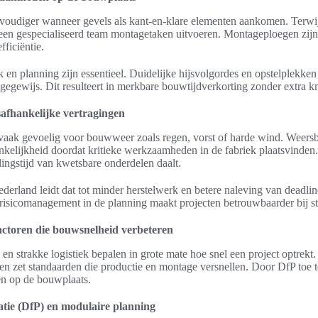
voudiger wanneer gevels als kant-en-klare elementen aankomen. Terwi
n een gespecialiseerd team montagetaken uitvoeren. Montageploegen zijn
fficiëntie.
 en planning zijn essentieel. Duidelijke hijsvolgordes en opstelplekke
gegewijs. Dit resulteert in merkbare bouwtijdverkorting zonder extra k
afhankelijke vertragingen
 vaak gevoelig voor bouwweer zoals regen, vorst of harde wind. Weersb
nkelijkheid doordat kritieke werkzaamheden in de fabriek plaatsvinden.
lingstijd van kwetsbare onderdelen daalt.
ederland leidt dat tot minder herstelwerk en betere naleving van deadlin
n risicomanagement in de planning maakt projecten betrouwbaarder bij s
factoren die bouwsnelheid verbeteren
n strakke logistiek bepalen in grote mate hoe snel een project optrekt
g en zet standaarden die productie en montage versnellen. Door DfP toe 
 en op de bouwplaats.
tie (DfP) en modulaire planning