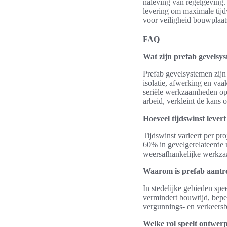
naleving van regelgeving.
levering om maximale tijdw
voor veiligheid bouwplaats
FAQ
Wat zijn prefab gevelsys
Prefab gevelsystemen zijn
isolatie, afwerking en vaa
seriële werkzaamheden op d
arbeid, verkleint de kans 
Hoeveel tijdswinst lever
Tijdswinst varieert per pr
60% in gevelgerelateerde 
weersafhankelijke werkzaa
Waarom is prefab aantre
In stedelijke gebieden spe
vermindert bouwtijd, bepe
vergunnings- en verkeersb
Welke rol speelt ontwerp