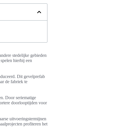
andere stedelijke gebieden
spelen hierbij een
oduceerd. Dit gevelprefab
ar de fabriek te
en. Door seriematige
ortere doorlooptijden voor
aarse uitvoeringstermijnen
alprojecten profiteren het