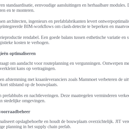
ren standaardisatie, eenvoudige aansluitingen en herhaalbare modules.
eren en te monteren.
n architecten, ingenieurs en prefabfabrikanten levert ontwerpoptimali
eïntegreerde BIM-workflows om clash-detectie te beperken en maatvoer
eproductie rendabel. Een goede balans tussen esthetische variatie en st
istieke kosten te verhogen.
gieën optimaliseren
raagt om aandacht voor routeplanning en vergunningen. Ontwerpen met
verkleint kans op vertragingen.
n en afstemming met kraanleveranciers zoals Mammoet verbeteren de uit
kort stilstand op de bouwplaats.
jn prefabhubs en nachtleveringen. Deze maatregelen verminderen verke
in stedelijke omgevingen.
n voorraadbeheer
maliseert opslagbehoefte en houdt de bouwplaats overzichtelijk. JIT ver
e planning in het supply chain prefab.