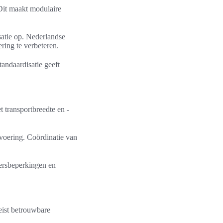
 Dit maakt modulaire
satie op. Nederlandse
ing te verbeteren.
andaardisatie geeft
 transportbreedte en -
voering. Coördinatie van
ersbeperkingen en
eist betrouwbare