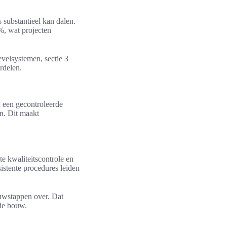
substantieel kan dalen.
%, wat projecten
gevelsystemen, sectie 3
ordelen.
n een gecontroleerde
n. Dit maakt
e kwaliteitscontrole en
stente procedures leiden
uwstappen over. Dat
 de bouw.