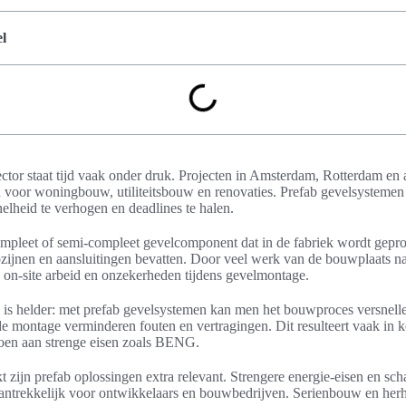
l
tor staat tijd vaak onder druk. Projecten in Amsterdam, Rotterdam en 
voor woningbouw, utiliteitsbouw en renovaties. Prefab gevelsystemen 
elheid te verhogen en deadlines te halen.
ompleet of semi-compleet gevelcomponent dat in de fabriek wordt gepr
ozijnen en aansluitingen bevatten. Door veel werk van de bouwplaats na
e on-site arbeid en onzekerheden tijdens gevelmontage.
l is helder: met prefab gevelsystemen kan men het bouwproces versnell
e montage verminderen fouten en vertragingen. Dit resulteert vaak in k
doen aan strenge eisen zoals BENG.
zijn prefab oplossingen extra relevant. Strengere energie-eisen en sch
ntrekkelijk voor ontwikkelaars en bouwbedrijven. Serienbouw en herha