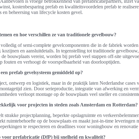
 Aanbevolen is vroege betrokkenheid van prefabricatiepartners, inzet v
inst, kostenbesparing prefab en kwaliteitsvoordelen prefab te realiser
 en beheersing van lifecycle kosten gevel.
temen en hoe verschillen ze van traditionele gevelbouw?
 volledig of semi-complete gevelcomponenten die in de fabriek worden 
k kozijnen en aansluitdetails. In tegenstelling tot traditionele gevelbou
e bouwplaats vereist, worden bij prefab veel stappen off-site uitgevoe
op fouten en verhoogt de voorspelbaarheid van doorlooptijden.
t een prefab gevelsysteem gemiddeld op?
oject, ontwerp en logistiek, maar in de praktijk laten Nederlandse cases
montagetijd zien. Door serieproductie, integratie van afwerking en ver
mheden verloopt montage op de bouwplaats veel sneller en consistente
kkelijk voor projecten in steden zoals Amsterdam en Rotterdam?
elt strakke projectplanning, beperkte opslagruimte en verkeersbelemmer
rkt ruimtebehoefte op de bouwplaats en maakt just‑in‑time leveringen 
eperkingen te respecteren en deadlines voor woningbouw en renovatie b
 voor prefabricatie (DfP) bij snelheid en kwaliteit?