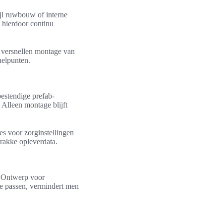
jl ruwbouw of interne
 hierdoor continu
n versnellen montage van
nelpunten.
estendige prefab-
 Alleen montage blijft
es voor zorginstellingen
trakke opleverdata.
. Ontwerp voor
te passen, vermindert men