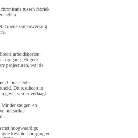
hronisatie tussen fabriek
rsnellen.
tieel. Goede samenwerking
ces.
irecte arbeidskosten.
der op gang. Hogere
re projecturen, wat de
den. Consistente
heid. Dit resulteert in
en gevel verder verlaagt.
 Minder steiger- en
ge om strikte
d.
en met hoogwaardige
igde kwaliteitsborging en