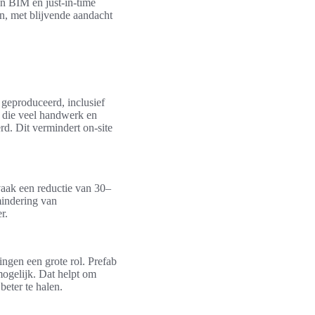
an BIM en just-in-time
en, met blijvende aandacht
geproduceerd, inclusief
w, die veel handwerk en
rd. Dit vermindert on-site
 vaak een reductie van 30–
mindering van
r.
ingen een grote rol. Prefab
mogelijk. Dat helpt om
eter te halen.