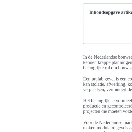
Inhoudsopgave artike
In de Nederlandse bouwsec
kennen krappe planningen 
belangrijke rol om bouwsn
Een prefab gevel is een c
kan isolatie, afwerking, k
verplaatsen, vermindert d
Het belangrijkste voordee
productie en gecontroleerd
projecten die moeten vol
Voor de Nederlandse markt 
maken modulaire gevels aa