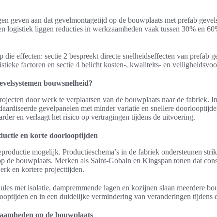
en geven aan dat gevelmontagetijd op de bouwplaats met prefab gevels 
n logistiek liggen reducties in werkzaamheden vaak tussen 30% en 60
.
op die effecten: sectie 2 bespreekt directe snelheidseffecten van prefab 
tieke factoren en sectie 4 belicht kosten-, kwaliteits- en veiligheidsvo
gevelsystemen bouwsnelheid?
rojecten door werk te verplaatsen van de bouwplaats naar de fabriek. I
aardiseerde gevelpanelen met minder variatie en snellere doorlooptijde
er en verlaagt het risico op vertragingen tijdens de uitvoering.
uctie en korte doorlooptijden
productie mogelijk. Productieschema’s in de fabriek ondersteunen strikt
p de bouwplaats. Merken als Saint-Gobain en Kingspan tonen dat consi
erk en kortere projecttijden.
les met isolatie, dampremmende lagen en kozijnen slaan meerdere bo
rlooptijden en in een duidelijke vermindering van veranderingen tijdens
kzaamheden op de bouwplaats