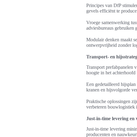
Principes van DfP stimule
gevels efficiënt te produc
Vroege samenwerking tusse
adviesbureaus gebruiken g
Modulair denken maakt seri
ontwerpvrijheid zonder log
Transport- en hijsstrate
Transport prefabpanelen v
hoogte in het achterhoofd 
Een gedetailleerd hijspla
kranen en hijsvolgorde ver
Praktische oplossingen zi
verbeteren bouwlogistiek 
Just-in-time levering e
Just-in-time levering mini
producenten en nauwkeurig