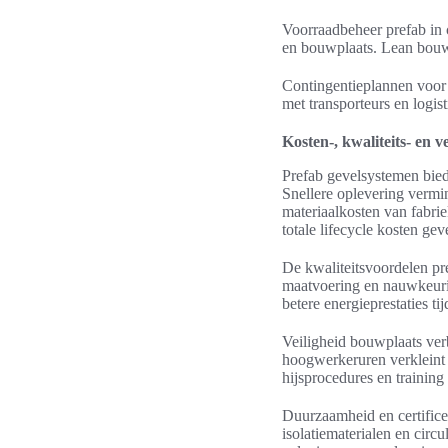
Voorraadbeheer prefab in 
en bouwplaats. Lean bouw-
Contingentieplannen voor t
met transporteurs en logis
Kosten-, kwaliteits- en 
Prefab gevelsystemen bied
Snellere oplevering vermi
materiaalkosten van fabri
totale lifecycle kosten gev
De kwaliteitsvoordelen pre
maatvoering en nauwkeurige
betere energieprestaties t
Veiligheid bouwplaats ver
hoogwerkeruren verkleint h
hijsprocedures en trainin
Duurzaamheid en certifice
isolatiematerialen en cir