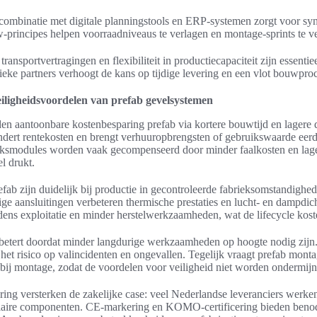
combinatie met digitale planningstools en ERP-systemen zorgt voor sync
principes helpen voorraadniveaus te verlagen en montage-sprints te ve
ransportvertragingen en flexibiliteit in productiecapaciteit zijn essen
tieke partners verhoogt de kans op tijdige levering en een vlot bouwpro
veiligheidsvoordelen van prefab gevelsystemen
en aantoonbare kostenbesparing prefab via kortere bouwtijd en lagere d
ndert rentekosten en brengt verhuuropbrengsten of gebruikswaarde eer
eksmodules worden vaak gecompenseerd door minder faalkosten en lage
el drukt.
fab zijn duidelijk bij productie in gecontroleerde fabrieksomstandighe
 aansluitingen verbeteren thermische prestaties en lucht- en dampdicht
ijdens exploitatie en minder herstelwerkzaamheden, wat de lifecycle kost
betert doordat minder langdurige werkzaamheden op hoogte nodig zijn.
et risico op valincidenten en ongevallen. Tegelijk vraagt prefab monta
g bij montage, zodat de voordelen voor veiligheid niet worden ondermijn
ring versterken de zakelijke case: veel Nederlandse leveranciers werk
culaire componenten. CE-markering en KOMO-certificering bieden benod