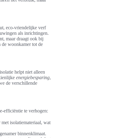
t, eco-vriendelijke verf
uwingen als inrichtingen.
nt, maar draagt ook bij
an de woonkamer tot de
olatie helpt niet alleen
zienlijke
energiebesparing
,
we de verschillende
e-efficiëntie te verhogen:
met isolatiemateriaal, wat
angenamer binnenklimaat.