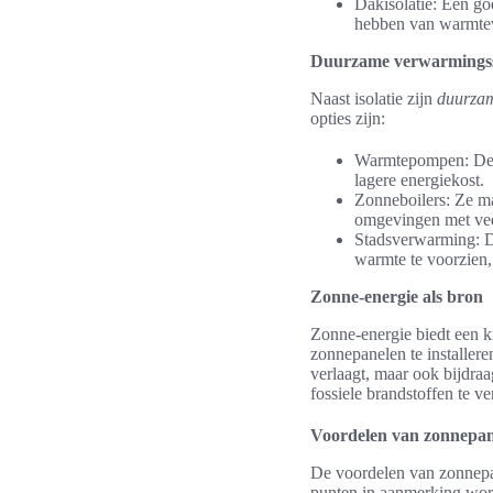
Dakisolatie: Een go
hebben van warmteve
Duurzame verwarmings
Naast isolatie zijn
duurza
opties zijn:
Warmtepompen: Deze
lagere energiekost.
Zonneboilers: Ze ma
omgevingen met vee
Stadsverwarming: D
warmte te voorzien, 
Zonne-energie als bron
Zonne-energie biedt een k
zonnepanelen te installer
verlaagt, maar ook bijdra
fossiele brandstoffen te 
Voordelen van zonnepan
De voordelen van zonnepan
punten in aanmerking wo