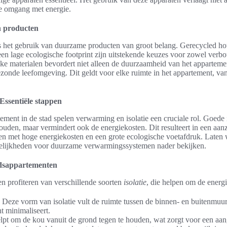
e omgang met energie.
n producten
is het gebruik van duurzame producten van groot belang. Gerecycled hou
en lage ecologische footprint zijn uitstekende keuzes voor zowel verbo
jke materialen bevordert niet alleen de duurzaamheid van het apparteme
ezonde leefomgeving. Dit geldt voor elke ruimte in het appartement, v
Essentiële stappen
ent in de stad spelen verwarming en isolatie een cruciale rol. Goede is
uden, maar vermindert ook de energiekosten. Dit resulteert in een aan
eden met hoge energiekosten en een grote ecologische voetafdruk. Laten 
ogelijkheden voor duurzame verwarmingssystemen nader bekijken.
tadsappartementen
 profiteren van verschillende soorten
isolatie
, die helpen om de energi
Deze vorm van isolatie vult de ruimte tussen de binnen- en buitenmuur 
 minimaliseert.
helpt om de kou vanuit de grond tegen te houden, wat zorgt voor een a