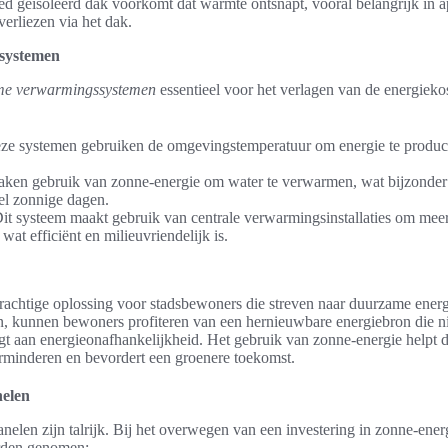
ed geïsoleerd dak voorkomt dat warmte ontsnapt, vooral belangrijk in a
rliezen via het dak.
systemen
me verwarmingssystemen
essentieel voor het verlagen van de energieko
 systemen gebruiken de omgevingstemperatuur om energie te producere
ken gebruik van zonne-energie om water te verwarmen, wat bijzonder eff
l zonnige dagen.
it systeem maakt gebruik van centrale verwarmingsinstallaties om mee
wat efficiënt en milieuvriendelijk is.
rachtige oplossing voor stadsbewoners die streven naar duurzame ener
en, kunnen bewoners profiteren van een hernieuwbare energiebron die ni
agt aan energieonafhankelijkheid. Het gebruik van zonne-energie helpt 
verminderen en bevordert een groenere toekomst.
elen
elen zijn talrijk. Bij het overwegen van een investering in zonne-ene
rden genomen: