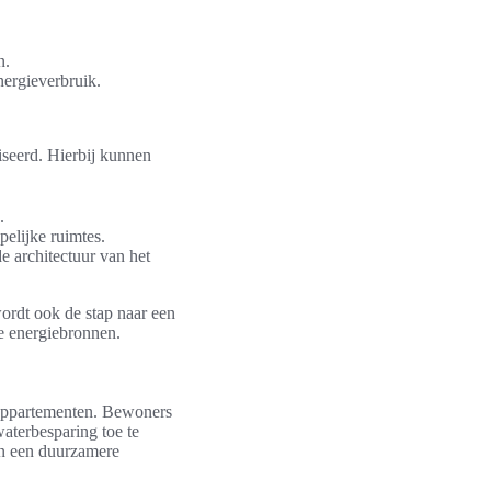
n.
nergieverbruik.
iseerd. Hierbij kunnen
.
elijke ruimtes.
 architectuur van het
wordt ook de stap naar een
le energiebronnen.
sappartementen. Bewoners
aterbesparing toe te
aan een duurzamere