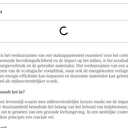
l
is het verduurzamen van een stadsappartement essentieel voor het creë
emende bevolkingsdichtheid en de impact op het milieu, is het noodzak
rgieverbruik en de gebruikte materialen. Het verduurzamen van een ap
eren van de ecologische voetafdruk, maar ook de energiekosten verlagen.
men energie-efficiëntie kan toepassen en duurzame materialen kan gebru
el als milieuvriendelijker wordt.
oudt het in?
 levensstijl waarin men milieuvriendelijke keuzes maakt om de impact
ie duurzaamheid benadrukt het belang van het behoud van hulpbronnen
jn om te genieten van een gezonde leefomgeving. In een stedelijke conte
deze principes een cruciale rol.
heid