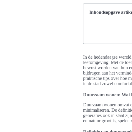
Inhoudsopgave artike
In de hedendaagse wereld 
leefomgeving. Met de toen
bewust worden van hun ene
bijdragen aan het vermind
praktische tips over hoe 
in de stad zowel comfortab
Duurzaam wonen: Wat h
Duurzaam wonen omvat een
minimaliseren. De definit
generaties ook in staat zi
en natuur groot is, spelen 
Definitie van duurzaam