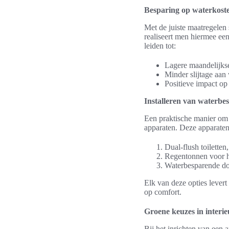
Besparing op waterkost
Met de juiste maatregelen 
realiseert men hiermee ee
leiden tot:
Lagere maandelijks
Minder slijtage aan
Positieve impact op 
Installeren van waterb
Een praktische manier om 
apparaten. Deze apparaten
Dual-flush toilette
Regentonnen voor h
Waterbesparende do
Elk van deze opties levert
op comfort.
Groene keuzes in interi
Bij het inrichten van een