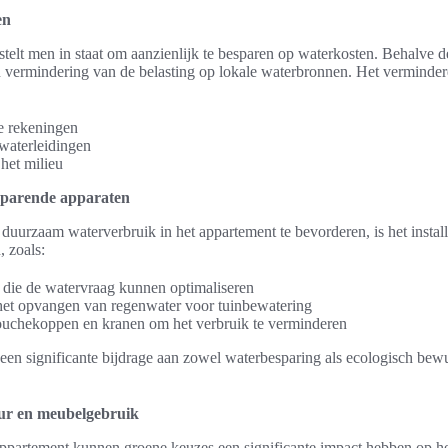
en
stelt men in staat om aanzienlijk te besparen op waterkosten. Behalve d
n vermindering van de belasting op lokale waterbronnen. Het verminde
e rekeningen
 waterleidingen
het milieu
esparende apparaten
duurzaam waterverbruik in het appartement te bevorderen, is het insta
, zoals:
n, die de watervraag kunnen optimaliseren
et opvangen van regenwater voor tuinbewatering
uchekoppen en kranen om het verbruik te verminderen
 een significante bijdrage aan zowel waterbesparing als ecologisch bewu
eur en meubelgebruik
 appartement kunnen groene keuzes een significante impact hebben op he