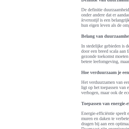
De definitie duurzaamheid
onder andere dat er aanda
levensstijl
is een belangrij
hun eigen leven als de o
Belang van duurzaamhei
In stedelijke gebieden is
door een breed scala aan f
gezonde toekomst moeten s
betere leefomgeving, maar
Hoe verduurzaam je een
Het verduurzamen van een 
ligt op het toepassen van 
verhogen, maar ook de eco
Toepassen van energie-ef
Energie-efficiëntie speelt
muren en daken te verbete
dragen bij aan een optima
Daarnaast zijn energiezuin