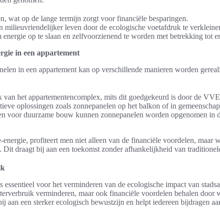
n, wat op de lange termijn zorgt voor financiële besparingen.
n milieuvriendelijker leven door de ecologische voetafdruk te verkleine
energie op te slaan en zelfvoorzienend te worden met betrekking tot e
ergie in een appartement
nelen in een appartement kan op verschillende manieren worden gereal
dak van het appartementencomplex, mits dit goedgekeurd is door de VVE
ieve oplossingen zoals zonnepanelen op het balkon of in gemeenschapp
jnen voor duurzame bouw kunnen zonnepanelen worden opgenomen in de
energie, profiteert men niet alleen van de financiële voordelen, maar 
. Dit draagt bij aan een toekomst zonder afhankelijkheid van traditione
ik
s essentieel voor het verminderen van de ecologische impact van stad
terverbruik verminderen, maar ook financiële voordelen behalen door w
bij aan een sterker ecologisch bewustzijn en helpt iedereen bijdragen 