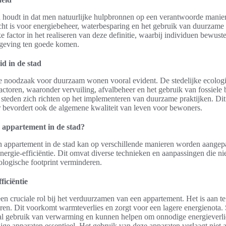
 houdt in dat men natuurlijke hulpbronnen op een verantwoorde manier 
cht is voor energiebeheer, waterbesparing en het gebruik van duurzame
ke factor in het realiseren van deze definitie, waarbij individuen bewu
mgeving ten goede komen.
d in de stad
 de noodzaak voor duurzaam wonen vooral evident. De stedelijke ecolo
actoren, waaronder vervuiling, afvalbeheer en het gebruik van fossiele
teden zich richten op het implementeren van duurzame praktijken. Dit 
 bevordert ook de algemene kwaliteit van leven voor bewoners.
 appartement in de stad?
appartement in de stad kan op verschillende manieren worden aangepa
energie-efficiëntie. Dit omvat diverse technieken en aanpassingen die n
logische footprint verminderen.
ficiëntie
 een cruciale rol bij het verduurzamen van een appartement. Het is aan t
ren. Dit voorkomt warmteverlies en zorgt voor een lagere energienota.
al gebruik van verwarming en kunnen helpen om onnodige energieverli
ige apparaten essentieel. Het gebruik van deze apparaten verlaagt niet a