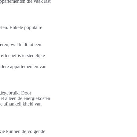
ppartementen die vaak last
sten. Enkele populaire
n, wat leidt tot een
ectief is in stedelijke
rdere appartementen van
giegebruik. Door
et alleen de energiekosten
de afhankelijkheid van
rgie kunnen de volgende