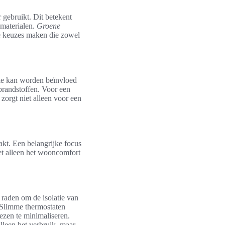
gebruikt. Dit betekent
 materialen.
Groene
ste keuzes maken die zowel
gie kan worden beïnvloed
 brandstoffen. Voor een
zorgt niet alleen voor een
kt. Een belangrijke focus
iet alleen het wooncomfort
e raden om de isolatie van
 Slimme thermostaten
ezen te minimaliseren.
lleen het verbruik, maar