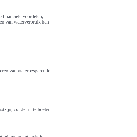
e financiële voordelen,
ren van waterverbruik kan
lleren van waterbesparende
stzijn, zonder in te boeten
t milieu en het welzijn