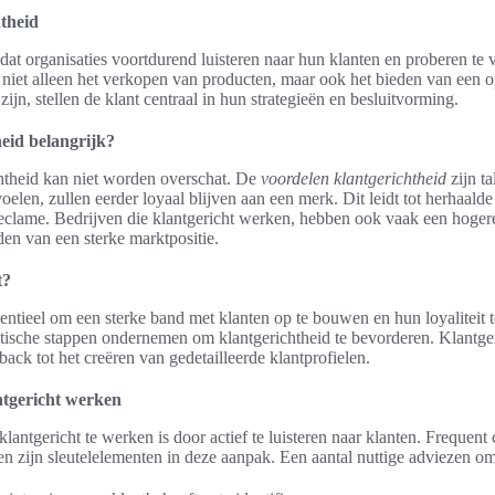
htheid
dat organisaties voortdurend luisteren naar hun klanten en proberen te
niet alleen het verkopen van producten, maar ook het bieden van een o
zijn, stellen de klant centraal in hun strategieën en besluitvorming.
eid belangrijk?
htheid kan niet worden overschat. De
voordelen klantgerichtheid
zijn ta
len, zullen eerder loyaal blijven aan een merk. Dit leidt tot herhaald
clame. Bedrijven die klantgericht werken, hebben ook vaak een hogere
den van een sterke marktpositie.
t?
entieel om een sterke band met klanten op te bouwen en hun loyaliteit 
tische stappen ondernemen om klantgerichtheid te bevorderen. Klantger
back tot het creëren van gedetailleerde klantprofielen.
ntgericht werken
lantgericht te werken is door actief te luisteren naar klanten. Frequen
n zijn sleutelelementen in deze aanpak. Een aantal nuttige adviezen om