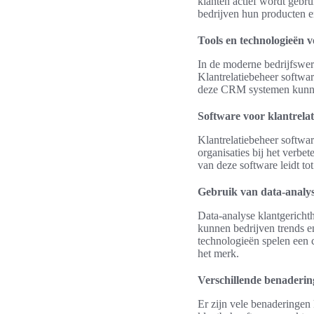
klanten actief wordt gebru
bedrijven hun producten e
Tools en technologieën v
In de moderne bedrijfswere
Klantrelatiebeheer softwar
deze CRM systemen kunnen
Software voor klantrela
Klantrelatiebeheer softwa
organisaties bij het verbe
van deze software leidt to
Gebruik van data-analy
Data-analyse klantgericht
kunnen bedrijven trends e
technologieën spelen een c
het merk.
Verschillende benaderin
Er zijn vele benaderingen