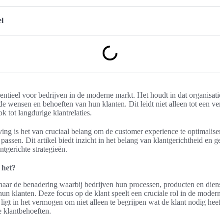
l
entieel voor bedrijven in de moderne markt. Het houdt in dat organisat
e wensen en behoeften van hun klanten. Dit leidt niet alleen tot een ve
k tot langdurige klantrelaties.
ng is het van cruciaal belang om de customer experience te optimaliser
 passen. Dit artikel biedt inzicht in het belang van klantgerichtheid en g
tgerichte strategieën.
 het?
 naar de benadering waarbij bedrijven hun processen, producten en die
un klanten. Deze focus op de klant speelt een cruciale rol in de moder
ligt in het vermogen om niet alleen te begrijpen wat de klant nodig heef
e klantbehoeften.