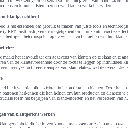
ikt in ontwikkelingsprocessen. Door het integreren van klantinzichten i
n diensten kunnen afstemmen op wat klanten werkelijk willen.
oor klantgerichtheid
ld is het essentieel om gebruik te maken van juiste tools en technologi
e (CRM) biedt bedrijven de mogelijkheid om hun klantinteracties effect
 bedrijven beter inspelen op de wensen en behoeften van hun klante
tiebeheer
re maakt het eenvoudiger om gegevens van klanten op te slaan en te ana
teren van de klanttevredenheid door de focus te leggen op individueel kl
t een meer gestructureerde aanpak van klantrelaties, wat de overall dien
se
heid biedt waardevolle inzichten in het gedrag van klanten. Door het a
n patronen herkennen die hen helpen om hun producten en diensten te 
ruciale rol in het begrijpen van klantbehoeften en het verbeteren van h
gen van klantgericht werken
 klantgerichtheid die bedrijven kunnen toepassen om zich aan te passen 