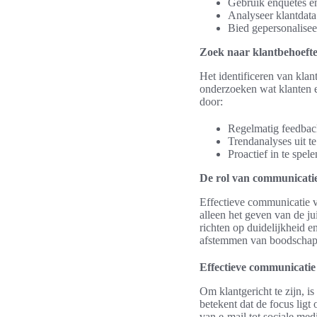
Gebruik enquêtes en
Analyseer klantdata
Bied gepersonalisee
Zoek naar klantbehoeft
Het identificeren van klan
onderzoeken wat klanten e
door:
Regelmatig feedback
Trendanalyses uit t
Proactief in te spe
De rol van communicatie
Effectieve communicatie vo
alleen het geven van de j
richten op duidelijkheid e
afstemmen van boodschapp
Effectieve communicatie
Om klantgericht te zijn, i
betekent dat de focus lig
van e-mail tot sociale me