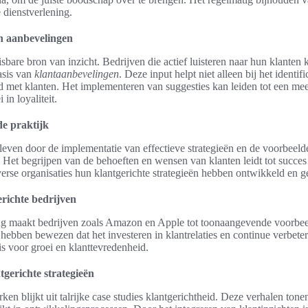
e dienstverlening.
n aanbevelingen
sbare bron van inzicht. Bedrijven die actief luisteren naar hun klante
asis van
klantaanbevelingen
. Deze input helpt niet alleen bij het identi
d met klanten. Het implementeren van suggesties kan leiden tot een me
 in loyaliteit.
de praktijk
leven door de implementatie van effectieve strategieën en de voorbeeld
 Het begrijpen van de behoeften en wensen van klanten leidt tot succes en
erse organisaties hun klantgerichte strategieën hebben ontwikkeld en g
richte bedrijven
ng maakt bedrijven zoals Amazon en Apple tot toonaangevende voorbee
hebben bewezen dat het investeren in klantrelaties en continue verbete
 is voor groei en klanttevredenheid.
gerichte strategieën
ken blijkt uit talrijke case studies klantgerichtheid. Deze verhalen ton