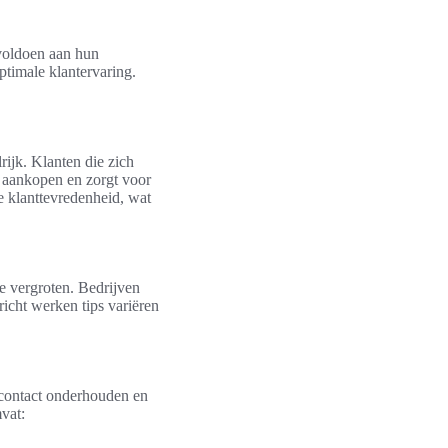
 voldoen aan hun
ptimale klantervaring.
lrijk. Klanten die zich
e aankopen en zorgt voor
 klanttevredenheid, wat
te vergroten. Bedrijven
icht werken tips variëren
t contact onderhouden en
vat: