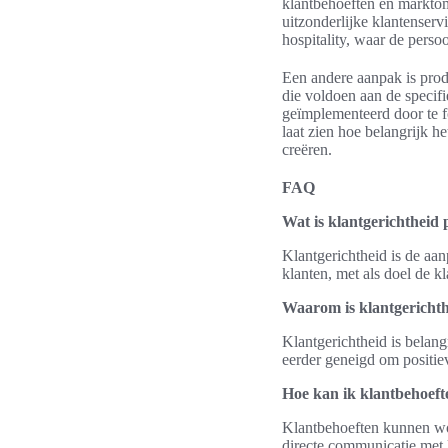
klantbehoeften en marktoms
uitzonderlijke klantenserv
hospitality, waar de perso
Een andere aanpak is prod
die voldoen aan de specif
geïmplementeerd door te fo
laat zien hoe belangrijk h
creëren.
FAQ
Wat is klantgerichtheid 
Klantgerichtheid is de aa
klanten, met als doel de k
Waarom is klantgerichth
Klantgerichtheid is belang
eerder geneigd om positiev
Hoe kan ik klantbehoefte
Klantbehoeften kunnen wor
directe communicatie met 