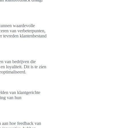
n kunnen waardevolle
ficeren van verbeterpunten,
er tevreden klantenbestand
en van bedrijven die
 loyaliteit. Dit is te zien
eoptimaliseerd.
lden van klantgerichte
ring van hun
en aan hoe feedback van