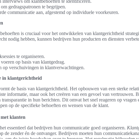
 interviews om klantbehoeften te identificeren.
 om gedragspatronen te begrijpen.
rde communicatie aan, afgestemd op individuele voorkeuren.
en
tbehoeften is cruciaal voor het ontwikkelen van klantgerichtheid strateg
cht nodig hebben, kunnen bedrijven hun producten en diensten verbete
sessies te organiseren.
e voeren op basis van klantgedrag.
len op verschuivingen in klantverwachtingen.
 in klantgerichtheid
rmt de basis van klantgerichtheid. Het opbouwen van een sterke relatie
uiste informatie, maar ook het creëren van een gevoel van vertrouwen. 
n transparantie in hun berichten. Dit omvat het snel reageren op vragen 
en op de specifieke behoeften en wensen van de klant.
 met klanten
s het essentieel dat bedrijven hun communicatie goed organiseren.
Klant
t op de zender én de ontvanger. Bedrijven moeten hun communicatiekana
dia, om de juiste boodschap over te brengen. Het regelmatig bijhouden 