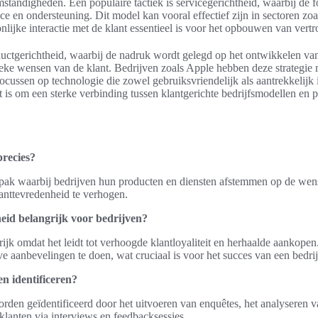
tandigheden. Een populaire tactiek is servicegerichtheid, waarbij de f
ice en ondersteuning. Dit model kan vooral effectief zijn in sectoren zoa
onlijke interactie met de klant essentieel is voor het opbouwen van vertr
uctgerichtheid, waarbij de nadruk wordt gelegd op het ontwikkelen va
ieke wensen van de klant. Bedrijven zoals Apple hebben deze strategie 
cussen op technologie die zowel gebruiksvriendelijk als aantrekkelijk 
et is om een sterke verbinding tussen klantgerichte bedrijfsmodellen en
precies?
npak waarbij bedrijven hun producten en diensten afstemmen op de we
lanttevredenheid te verhogen.
eid belangrijk voor bedrijven?
rijk omdat het leidt tot verhoogde klantloyaliteit en herhaalde aankopen
e aanbevelingen te doen, wat cruciaal is voor het succes van een bedrij
n identificeren?
den geïdentificeerd door het uitvoeren van enquêtes, het analyseren v
klanten via interviews en feedbacksessies.