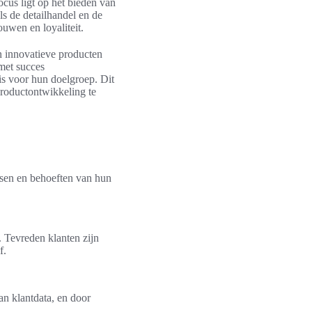
ocus ligt op het bieden van
ls de detailhandel en de
ouwen en loyaliteit.
n innovatieve producten
met succes
is voor hun doelgroep. Dit
 productontwikkeling te
nsen en behoeften van hun
. Tevreden klanten zijn
f.
an klantdata, en door