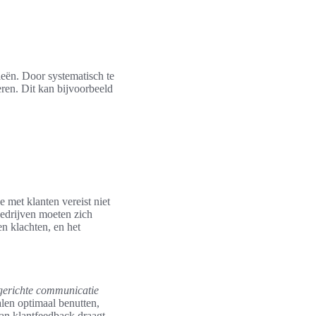
ieën. Door systematisch te
ren. Dit kan bijvoorbeeld
 met klanten vereist niet
Bedrijven moeten zich
en klachten, en het
gerichte communicatie
len optimaal benutten,
van klantfeedback draagt