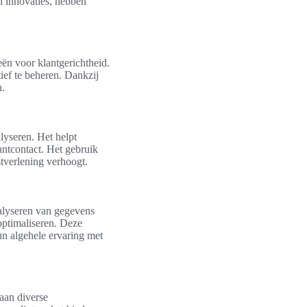
n innovaties, hebben
eën voor klantgerichtheid.
ief te beheren. Dankzij
n.
lyseren. Het helpt
antcontact. Het gebruik
stverlening verhoogt.
nalyseren van gegevens
optimaliseren. Deze
un algehele ervaring met
aan diverse