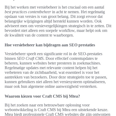
Bij het werken met versiebeheer is het cruciaal om een aantal
best practices contentbeheer
in acht te nemen. Het regelmatig
opslaan van versies is van groot belang. Dit zorgt ervoor dat
belangrijke wijzigingen altijd hersteld kunnen worden. Ook
adviseert men om versievergelijkingen strategisch in te zetten. Dit
bevordert niet alleen een soepele workflow, maar helpt ook om
de kwaliteit van de content te waarborgen.
Hoe versiebeheer kan bijdragen aan SEO prestaties
Versiebeheer speelt een significante rol in de SEO-prestaties
binnen
SEO Craft CMS
. Door effectief contentupdates te
beheren, kunnen websites beter presteren in zoekmachines.
Regelmatige updates met relevante content helpen bij het
verbeteren van de zichtbaarheid, wat essentieel is voor het
aantrekken van bezoekers. Door deze strategieën toe te passen,
kunnen gebruikers niet alleen het versiesysteem optimaliseren,
maar ook hun algemene online aanwezigheid versterken.
Waarom kiezen voor Craft CMS bij Mtea?
Bij het zoeken naar een betrouwbare oplossing voor
webontwikkeling is Craft CMS bij Mtea een uitstekende keuze.
Mtea biedt professionele Craft CMS websites die zijn ontworpen