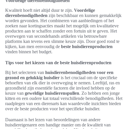
Voordelige dierenbenodigdheden
Kwaliteit hoeft niet altijd duur te zijn.
Voordelige
dierenbenodigdheden
zijn beschikbaar en kunnen gemakkelijk
worden gevonden. Het combineren van aanbiedingen of het
zoeken naar kortingsacties maakt het mogelijk om kwalitatieve
producten aan te schaffen zonder een fortuin uit te geven. Het
overwegen van secondehands artikelen via betrouwbare
platforms kan tevens een slimme keuze zijn. Door goed rond te
kijken, kan men eenvoudig de
beste huisdierenproducten
vinden binnen het budget.
Tips voor het kiezen van de beste huisdierenproducten
Bij het selecteren van
huisdierenbenodigdheden voor een
gezond en gelukkig huisdier
is het cruciaal om de specifieke
behoeften van elk dier in overweging te nemen. Leeftijd, ras en
gezondheid zijn essentiële factoren die invloed hebben op de
keuze van
geweldige huisdierenspullen
. Zo hebben een jonge
kitten en een oudere kat totaal verschillende benodigdheden. Het
raadplegen van een dierenarts kan waardevolle inzichten bieden
over de beste producten voor het specifieke huisdier.
Daarnaast is het lezen van beoordelingen van andere
huisdiereigenaren een handige manier om de kwaliteit van