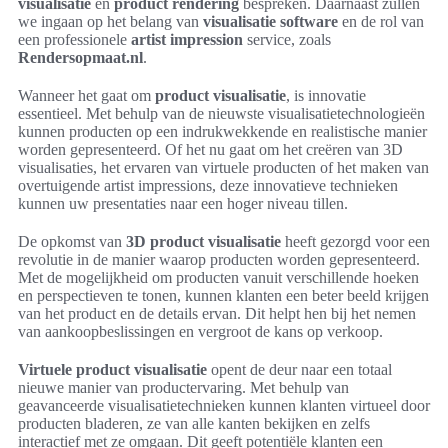
visualisatie
en
product rendering
bespreken. Daarnaast zullen
we ingaan op het belang van
visualisatie software
en de rol van
een professionele
artist impression
service, zoals
Rendersopmaat.nl
.
Wanneer het gaat om
product visualisatie
, is innovatie
essentieel. Met behulp van de nieuwste visualisatietechnologieën
kunnen producten op een indrukwekkende en realistische manier
worden gepresenteerd. Of het nu gaat om het creëren van 3D
visualisaties, het ervaren van virtuele producten of het maken van
overtuigende artist impressions, deze innovatieve technieken
kunnen uw presentaties naar een hoger niveau tillen.
De opkomst van
3D product visualisatie
heeft gezorgd voor een
revolutie in de manier waarop producten worden gepresenteerd.
Met de mogelijkheid om producten vanuit verschillende hoeken
en perspectieven te tonen, kunnen klanten een beter beeld krijgen
van het product en de details ervan. Dit helpt hen bij het nemen
van aankoopbeslissingen en vergroot de kans op verkoop.
Virtuele product visualisatie
opent de deur naar een totaal
nieuwe manier van productervaring. Met behulp van
geavanceerde visualisatietechnieken kunnen klanten virtueel door
producten bladeren, ze van alle kanten bekijken en zelfs
interactief met ze omgaan. Dit geeft potentiële klanten een