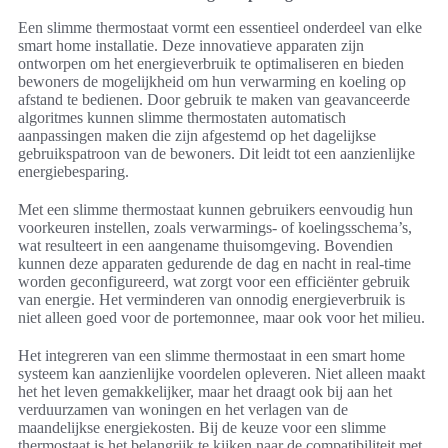
Een slimme thermostaat vormt een essentieel onderdeel van elke
smart home installatie. Deze innovatieve apparaten zijn
ontworpen om het energieverbruik te optimaliseren en bieden
bewoners de mogelijkheid om hun verwarming en koeling op
afstand te bedienen. Door gebruik te maken van geavanceerde
algoritmes kunnen slimme thermostaten automatisch
aanpassingen maken die zijn afgestemd op het dagelijkse
gebruikspatroon van de bewoners. Dit leidt tot een aanzienlijke
energiebesparing.
Met een slimme thermostaat kunnen gebruikers eenvoudig hun
voorkeuren instellen, zoals verwarmings- of koelingsschema’s,
wat resulteert in een aangename thuisomgeving. Bovendien
kunnen deze apparaten gedurende de dag en nacht in real-time
worden geconfigureerd, wat zorgt voor een efficiënter gebruik
van energie. Het verminderen van onnodig energieverbruik is
niet alleen goed voor de portemonnee, maar ook voor het milieu.
Het integreren van een slimme thermostaat in een smart home
systeem kan aanzienlijke voordelen opleveren. Niet alleen maakt
het het leven gemakkelijker, maar het draagt ook bij aan het
verduurzamen van woningen en het verlagen van de
maandelijkse energiekosten. Bij de keuze voor een slimme
thermostaat is het belangrijk te kijken naar de compatibiliteit met