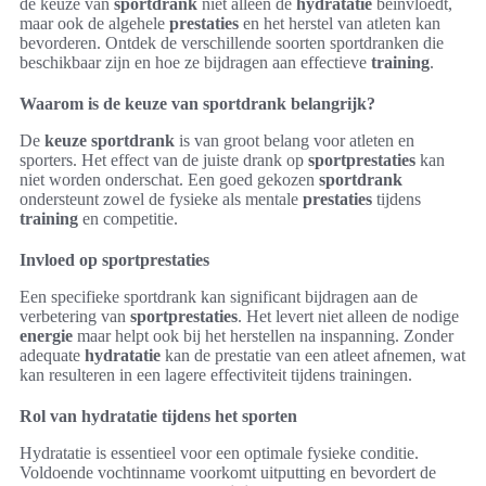
de keuze van
sportdrank
niet alleen de
hydratatie
beïnvloedt,
maar ook de algehele
prestaties
en het herstel van atleten kan
bevorderen. Ontdek de verschillende soorten sportdranken die
beschikbaar zijn en hoe ze bijdragen aan effectieve
training
.
Waarom is de keuze van sportdrank belangrijk?
De
keuze sportdrank
is van groot belang voor atleten en
sporters. Het effect van de juiste drank op
sportprestaties
kan
niet worden onderschat. Een goed gekozen
sportdrank
ondersteunt zowel de fysieke als mentale
prestaties
tijdens
training
en competitie.
Invloed op sportprestaties
Een specifieke sportdrank kan significant bijdragen aan de
verbetering van
sportprestaties
. Het levert niet alleen de nodige
energie
maar helpt ook bij het herstellen na inspanning. Zonder
adequate
hydratatie
kan de prestatie van een atleet afnemen, wat
kan resulteren in een lagere effectiviteit tijdens trainingen.
Rol van hydratatie tijdens het sporten
Hydratatie is essentieel voor een optimale fysieke conditie.
Voldoende vochtinname voorkomt uitputting en bevordert de