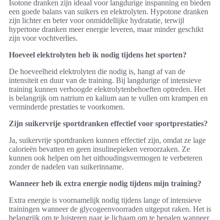
Isotone dranken zijn ideaal voor langdurige inspanning en bieden
een goede balans van suikers en elektrolyten. Hypotone dranken
zijn lichter en beter voor onmiddellijke hydratatie, terwijl
hypertone dranken meer energie leveren, maar minder geschikt
zijn voor vochtverlies.
Hoeveel elektrolyten heb ik nodig tijdens het sporten?
De hoeveelheid elektrolyten die nodig is, hangt af van de
intensiteit en duur van de training. Bij langdurige of intensieve
training kunnen verhoogde elektrolytenbehoeften optreden. Het
is belangrijk om natrium en kalium aan te vullen om krampen en
verminderde prestaties te voorkomen.
Zijn suikervrije sportdranken effectief voor sportprestaties?
Ja, suikervrije sportdranken kunnen effectief zijn, omdat ze lage
calorieën bevatten en geen insulinepieken veroorzaken. Ze
kunnen ook helpen om het uithoudingsvermogen te verbeteren
zonder de nadelen van suikerinname.
Wanneer heb ik extra energie nodig tijdens mijn training?
Extra energie is voornamelijk nodig tijdens lange of intensieve
trainingen wanneer de glycogeenvoorraden uitgeput raken. Het is
belangrijk om te luisteren naar je lichaam om te bepalen wanneer