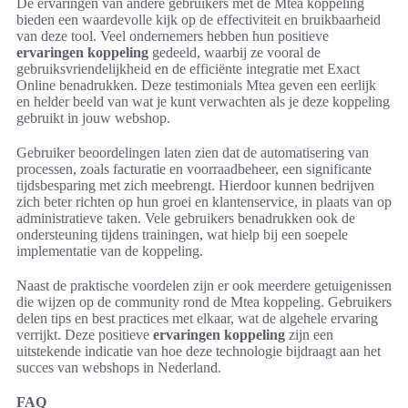
De ervaringen van andere gebruikers met de Mtea koppeling
bieden een waardevolle kijk op de effectiviteit en bruikbaarheid
van deze tool. Veel ondernemers hebben hun positieve
ervaringen koppeling
gedeeld, waarbij ze vooral de
gebruiksvriendelijkheid en de efficiënte integratie met Exact
Online benadrukken. Deze testimonials Mtea geven een eerlijk
en helder beeld van wat je kunt verwachten als je deze koppeling
gebruikt in jouw webshop.
Gebruiker beoordelingen laten zien dat de automatisering van
processen, zoals facturatie en voorraadbeheer, een significante
tijdsbesparing met zich meebrengt. Hierdoor kunnen bedrijven
zich beter richten op hun groei en klantenservice, in plaats van op
administratieve taken. Vele gebruikers benadrukken ook de
ondersteuning tijdens trainingen, wat hielp bij een soepele
implementatie van de koppeling.
Naast de praktische voordelen zijn er ook meerdere getuigenissen
die wijzen op de community rond de Mtea koppeling. Gebruikers
delen tips en best practices met elkaar, wat de algehele ervaring
verrijkt. Deze positieve
ervaringen koppeling
zijn een
uitstekende indicatie van hoe deze technologie bijdraagt aan het
succes van webshops in Nederland.
FAQ