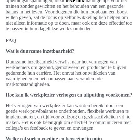
opleidingsinspanningen, biedt
deze link
handige tips voor het
trainen zonder gewichten en het behouden van een gezonde
balans in het leven. Voor degenen die hun loopbaan een boost
willen geven, zal de focus op zelfontwikkeling hen helpen om
niet alleen informatie op te doen, maar ook om deze effectief toe
te passen in hun dagelijkse werkzaamheden.
FAQ
Wat is duurzame inzetbaarheid?
Duurzame inzetbaarheid verwijst naar het vermogen van
werknemers om gezond, gemotiveerd en productief te blijven
gedurende hun carrière. Het omvat het ontwikkelen van
vaardigheden en het aanpassen aan veranderende
marktomstandigheden.
Hoe kan ik werkplezier verhogen en uitputting voorkomen?
Het verhogen van werkplezier kan worden bereikt door een
goede werk-privébalans te onderhouden, flexibele werkuren te
implementeren, en tijd voor zelfzorg en gezinsactiviteiten vrij te
maken. Het is ook belangrijk om effectief te communiceren met
collega’s en feedback te geven en ontvangen.
Welke rol spelen voeding en beweging in mijn