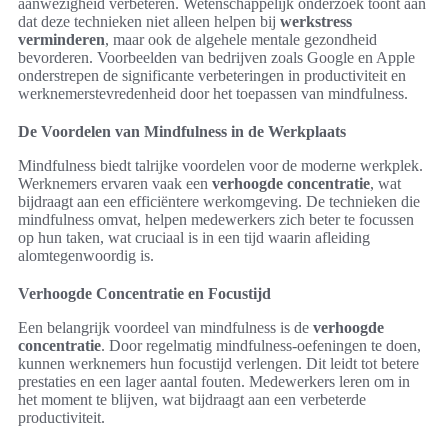
aanwezigheid verbeteren. Wetenschappelijk onderzoek toont aan
dat deze technieken niet alleen helpen bij
werkstress
verminderen
, maar ook de algehele mentale gezondheid
bevorderen. Voorbeelden van bedrijven zoals Google en Apple
onderstrepen de significante verbeteringen in productiviteit en
werknemerstevredenheid door het toepassen van mindfulness.
De Voordelen van Mindfulness in de Werkplaats
Mindfulness biedt talrijke voordelen voor de moderne werkplek.
Werknemers ervaren vaak een
verhoogde concentratie
, wat
bijdraagt aan een efficiëntere werkomgeving. De technieken die
mindfulness omvat, helpen medewerkers zich beter te focussen
op hun taken, wat cruciaal is in een tijd waarin afleiding
alomtegenwoordig is.
Verhoogde Concentratie en Focustijd
Een belangrijk voordeel van mindfulness is de
verhoogde
concentratie
. Door regelmatig mindfulness-oefeningen te doen,
kunnen werknemers hun focustijd verlengen. Dit leidt tot betere
prestaties en een lager aantal fouten. Medewerkers leren om in
het moment te blijven, wat bijdraagt aan een verbeterde
productiviteit.