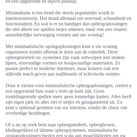
tot een opgeruimd en stijlvol paradijs.
Minimalisme is een trend die steeds populairder wordt in
interieurontwerp. Het draait allemaal om eenvoud, schoonheid en
functionaliteit. En wat is er nu handiger dan opbergoplossingen
die niet alleen uw spullen netjes ordenen, maar ook een visueel
aantrekkelijke toevoeging vormen aan uw woning?
Met minimalistische opslagoplossingen kunt u uw woning
organiseren zonder afbreuk te doen aan de esthetiek. Deze
opbergmeubels en -systemen zijn vaak ontworpen met strakke
lijnen, eenvoudige vormen en hoogwaardige materialen. Ze
passen perfect in moderne interieurs, maar kunnen ook een
stijlvolle touch geven aan traditionele of eclectische ruimtes.
Door te kiezen voor minimalistische opbergoplossingen, creëert u
een opgeruimd huis waar u trots op kunt zijn. Geen
rondslingerende spullen meer, geen rommelige kasten. Alles heeft
zijn eigen plek en alles ziet er netjes en georganiseerd uit. Zo
kunt u optimaal genieten van uw interieur, zonder de chaos van
overbodige bezittingen.
Of u nu op zoek bent naar opbergmeubels, opbergboxen,
kledingrekken of slimme opbergsystemen, minimalistische
opslagoplossingen bieden een scala aan mogelijkheden om uw