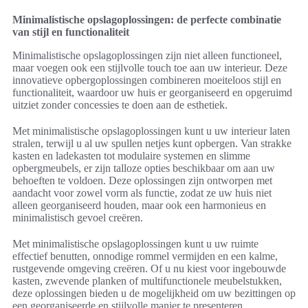
Minimalistische opslagoplossingen: de perfecte combinatie
van stijl en functionaliteit
Minimalistische opslagoplossingen zijn niet alleen functioneel,
maar voegen ook een stijlvolle touch toe aan uw interieur. Deze
innovatieve opbergoplossingen combineren moeiteloos stijl en
functionaliteit, waardoor uw huis er georganiseerd en opgeruimd
uitziet zonder concessies te doen aan de esthetiek.
Met minimalistische opslagoplossingen kunt u uw interieur laten
stralen, terwijl u al uw spullen netjes kunt opbergen. Van strakke
kasten en ladekasten tot modulaire systemen en slimme
opbergmeubels, er zijn talloze opties beschikbaar om aan uw
behoeften te voldoen. Deze oplossingen zijn ontworpen met
aandacht voor zowel vorm als functie, zodat ze uw huis niet
alleen georganiseerd houden, maar ook een harmonieus en
minimalistisch gevoel creëren.
Met minimalistische opslagoplossingen kunt u uw ruimte
effectief benutten, onnodige rommel vermijden en een kalme,
rustgevende omgeving creëren. Of u nu kiest voor ingebouwde
kasten, zwevende planken of multifunctionele meubelstukken,
deze oplossingen bieden u de mogelijkheid om uw bezittingen op
een georganiseerde en stijlvolle manier te presenteren.