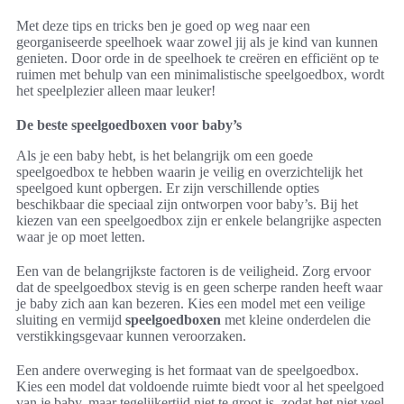
Met deze tips en tricks ben je goed op weg naar een
georganiseerde speelhoek waar zowel jij als je kind van kunnen
genieten. Door orde in de speelhoek te creëren en efficiënt op te
ruimen met behulp van een minimalistische speelgoedbox, wordt
het speelplezier alleen maar leuker!
De beste speelgoedboxen voor baby’s
Als je een baby hebt, is het belangrijk om een goede
speelgoedbox te hebben waarin je veilig en overzichtelijk het
speelgoed kunt opbergen. Er zijn verschillende opties
beschikbaar die speciaal zijn ontworpen voor baby’s. Bij het
kiezen van een speelgoedbox zijn er enkele belangrijke aspecten
waar je op moet letten.
Een van de belangrijkste factoren is de veiligheid. Zorg ervoor
dat de speelgoedbox stevig is en geen scherpe randen heeft waar
je baby zich aan kan bezeren. Kies een model met een veilige
sluiting en vermijd
speelgoedboxen
met kleine onderdelen die
verstikkingsgevaar kunnen veroorzaken.
Een andere overweging is het formaat van de speelgoedbox.
Kies een model dat voldoende ruimte biedt voor al het speelgoed
van je baby, maar tegelijkertijd niet te groot is, zodat het niet veel