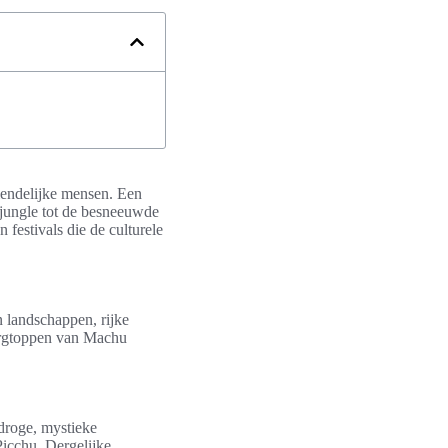
riendelijke mensen. Een
jungle tot de besneeuwde
festivals die de culturele
n landschappen, rijke
bergtoppen van Machu
 droge, mystieke
icchu. Dergelijke