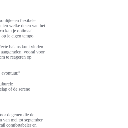
onlijke en flexibele
luiten welke delen van het
eru
kan je optimaal
 op je eigen tempo.
rfecte balans kunt vinden
 aangeraden, vooral voor
 om te reageren op
k avontuur.”
ulturele
elap of de serene
oor degenen die de
n van mei tot september
rail comfortabeler en