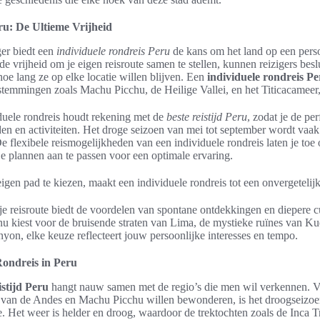
ru: De Ultieme Vrijheid
ger biedt een
individuele rondreis Peru
de kans om het land op een perso
e vrijheid om je eigen reisroute samen te stellen, kunnen reizigers bes
hoe lang ze op elke locatie willen blijven. Een
individuele rondreis P
stemmingen zoals Machu Picchu, de Heilige Vallei, en het Titicacameer,
duele rondreis houdt rekening met de
beste reistijd Peru
, zodat je de pe
n en activiteiten. Het droge seizoen van mei tot september wordt vaak
e flexibele reismogelijkheden van een individuele rondreis laten je toe
 plannen aan te passen voor een optimale ervaring.
igen pad te kiezen, maakt een individuele rondreis tot een onvergetelij
je reisroute biedt de voordelen van spontane ontdekkingen en diepere c
u kiest voor de bruisende straten van Lima, de mystieke ruïnes van Ku
yon, elke keuze reflecteert jouw persoonlijke interesses en tempo.
Rondreis in Peru
istijd Peru
hangt nauw samen met de regio’s die men wil verkennen. V
 van de Andes en Machu Picchu willen bewonderen, is het droogseizoe
. Het weer is helder en droog, waardoor de trektochten zoals de Inca T