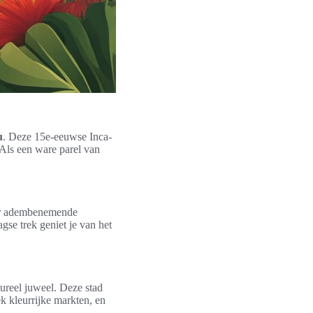
u
. Deze 15e-eeuwse Inca-
 Als een ware parel van
oor adembenemende
se trek geniet je van het
ureel juweel. Deze stad
ek kleurrijke markten, en