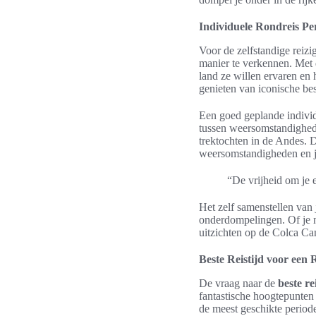
Individuele Rondreis Pe
Voor de zelfstandige reizi
manier te verkennen. Met d
land ze willen ervaren en 
genieten van iconische be
Een goed geplande indivi
tussen weersomstandighede
trektochten in de Andes. D
weersomstandigheden en je
“De vrijheid om je e
Het zelf samenstellen van 
onderdompelingen. Of je n
uitzichten op de Colca Can
Beste Reistijd voor een 
De vraag naar de
beste re
fantastische hoogtepunten
de meest geschikte periode