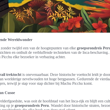
ende Wereldwonder
 zonder twijfel een van de hoogtepunten van elke
groepsrondreis Per
itzichten en onthult de verbluffende technieken van de Inca-beschaving.
Picchu elke bezoeker in verbazing achter.
rail trektocht
is onevenaarbaar. Deze historische voettocht leidt je d
an weelderige nevelwouden tot hoge bergpassen. Gedurende de vierdaag
rs, terwijl je stap voor stap dichter bij Machu Picchu komt.
van Cusoe
rfgoedsite, was ooit de hoofdstad van het Inca-rijk en blijft een cult
ling op je
groepsrondreis Peru
. Wandel door historische straten, bezo
e geschiedenis die elke hoek van deze stad ademt.