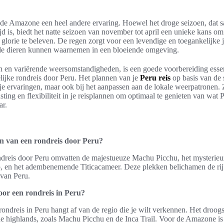
 de Amazone een heel andere ervaring. Hoewel het droge seizoen, dat 
d is, biedt het natte seizoen van november tot april een unieke kans o
glorie te beleven. De regen zorgt voor een levendige en toegankelijke 
lde dieren kunnen waarnemen in een bloeiende omgeving.
n en variërende weersomstandigheden, is een goede voorbereiding essen
lijke rondreis door Peru. Het plannen van je
Peru reis
op basis van de s
je ervaringen, maar ook bij het aanpassen aan de lokale weerpatronen. Z
usting en flexibiliteit in je reisplannen om optimaal te genieten van wat 
ar.
n van een rondreis door Peru?
dreis door Peru omvatten de majestueuze Machu Picchu, het mysterieuz
o, en het adembenemende Titicacameer. Deze plekken belichamen de rijk
 van Peru.
voor een rondreis in Peru?
 rondreis in Peru hangt af van de regio die je wilt verkennen. Het droog
 de highlands, zoals Machu Picchu en de Inca Trail. Voor de Amazone 