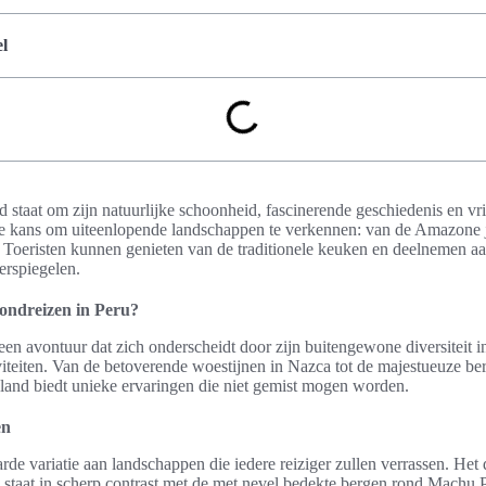
l
d staat om zijn natuurlijke schoonheid, fascinerende geschiedenis en v
 de kans om uiteenlopende landschappen te verkennen: van de Amazone 
Toeristen kunnen genieten van de traditionele keuken en deelnemen aan 
eerspiegelen.
ndreizen in Peru?
een avontuur dat zich onderscheidt door zijn buitengewone diversiteit i
viteiten. Van de betoverende woestijnen in Nazca tot de majestueuze 
 land biedt unieke ervaringen die niet gemist mogen worden.
en
de variatie aan landschappen die iedere reiziger zullen verrassen. Het
staat in scherp contrast met de met nevel bedekte bergen rond Machu P