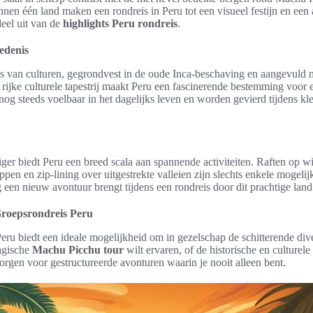
nnen één land maken een rondreis in Peru tot een visueel festijn en een
deel uit van de
highlights Peru rondreis
.
edenis
oes van culturen, gegrondvest in de oude Inca-beschaving en aangevuld 
 rijke culturele tapestrij maakt Peru een fascinerende bestemming voor
nog steeds voelbaar in het dagelijks leven en worden gevierd tijdens kleu
iger biedt Peru een breed scala aan spannende activiteiten. Raften op 
n en zip-lining over uitgestrekte valleien zijn slechts enkele mogeli
 een nieuw avontuur brengt tijdens een rondreis door dit prachtige land
roepsrondreis Peru
ru biedt een ideale mogelijkheid om in gezelschap de schitterende divers
agische
Machu Picchu tour
wilt ervaren, of de historische en culturel
orgen voor gestructureerde avonturen waarin je nooit alleen bent.