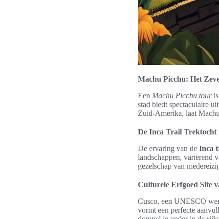
Machu Picchu: Het Zev
Een
Machu Picchu tour
is
stad biedt spectaculaire u
Zuid-Amerika, laat Machu 
De Inca Trail Trektocht
De ervaring van de
Inca t
landschappen, variërend v
gezelschap van medereizige
Culturele Erfgoed Site 
Cusco, een UNESCO werelde
vormt een perfecte aanvul
dompel je onder in de rijk