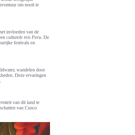
 avontuur om nooit te
met invloeden van de
 een
culturele reis Peru
. De
rrijke festivals en
wildwater, wandelen door
jkheden. Deze ervaringen
.
iteit van dit land te
e schatten van Cusco