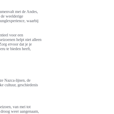
samenvalt met de Andes,
m de weelderige
junglexperience, waarbij
tieel voor een
eizoenen helpt niet alleen
org ervoor dat je je
Peru te bieden heeft,
e Nazca-lijnen, de
e cultuur, geschiedenis
seizoen, van mei tot
is droog weer aangenaam,