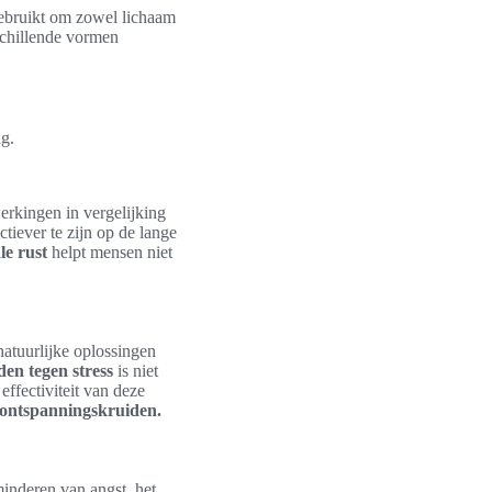
gebruikt om zowel lichaam
schillende vormen
ng.
werkingen in vergelijking
tiever te zijn op de lange
le rust
helpt mensen niet
atuurlijke oplossingen
den tegen stress
is niet
ffectiviteit van deze
e ontspanningskruiden.
minderen van angst, het