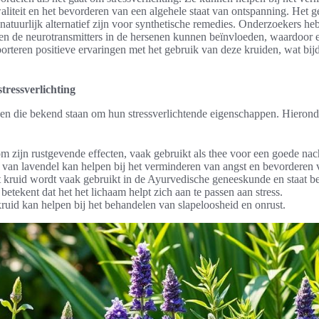
aliteit en het bevorderen van een algehele staat van ontspanning. Het 
atuurlijk alternatief zijn voor synthetische remedies. Onderzoekers he
den de neurotransmitters in de hersenen kunnen beïnvloeden, waardoor 
orteren positieve ervaringen met het gebruik van deze kruiden, wat bij
tressverlichting
den die bekend staan om hun stressverlichtende eigenschappen. Hieronde
 zijn rustgevende effecten, vaak gebruikt als thee voor een goede nach
van lavendel kan helpen bij het verminderen van angst en bevorderen 
 kruid wordt vaak gebruikt in de Ayurvedische geneeskunde en staat 
etekent dat het het lichaam helpt zich aan te passen aan stress.
ruid kan helpen bij het behandelen van slapeloosheid en onrust.