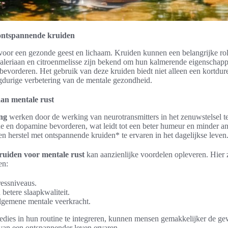
 ontspannende kruiden
voor een gezonde geest en lichaam. Kruiden kunnen een belangrijke rol 
valeriaan en citroenmelisse zijn bekend om hun kalmerende eigenschapp
 bevorderen. Het gebruik van deze kruiden biedt niet alleen een kortdu
ngdurige verbetering van de mentale gezondheid.
an mentale rust
ng
werken door de werking van neurotransmitters in het zenuwstelsel 
ne en dopamine bevorderen, wat leidt tot een beter humeur en minder an
n herstel met ontspannende kruiden* te ervaren in het dagelijkse leven
ruiden voor mentale rust
kan aanzienlijke voordelen opleveren. Hier 
en:
essniveaus.
betere slaapkwaliteit.
lgemene mentale veerkracht.
edies in hun routine te integreren, kunnen mensen gemakkelijker de ge
van een ontspannender leven ervaren.