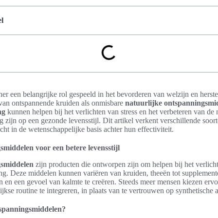
l
r een belangrijke rol gespeeld in het bevorderen van welzijn en hers
 van ontspannende kruiden als onmisbare
natuurlijke ontspanningsmi
ng
kunnen helpen bij het verlichten van stress en het verbeteren van de 
 zijn op een gezonde levensstijl. Dit artikel verkent verschillende soor
cht in de wetenschappelijke basis achter hun effectiviteit.
middelen voor een betere levensstijl
gsmiddelen
zijn producten die ontworpen zijn om helpen bij het verlicht
g. Deze middelen kunnen variëren van kruiden, theeën tot supplemente
en en een gevoel van kalmte te creëren. Steeds meer mensen kiezen er
jkse routine te integreren, in plaats van te vertrouwen op synthetische a
tspanningsmiddelen?