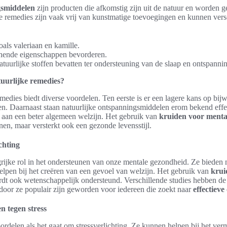
gsmiddelen
zijn producten die afkomstig zijn uit de natuur en worden 
ze remedies zijn vaak vrij van kunstmatige toevoegingen en kunnen ver
als valeriaan en kamille.
nende eigenschappen bevorderen.
tuurlijke stoffen bevatten ter ondersteuning van de slaap en ontspanni
uurlijke remedies?
medies biedt diverse voordelen. Ten eerste is er een lagere kans op bij
en. Daarnaast staan natuurlijke ontspanningsmiddelen erom bekend effec
n aan een beter algemeen welzijn. Het gebruik van
kruiden voor menta
nen, maar versterkt ook een gezonde levensstijl.
chting
rijke rol in het ondersteunen van onze mentale gezondheid. Ze bieden n
helpen bij het creëren van een gevoel van welzijn. Het gebruik van
krui
rdt ook wetenschappelijk ondersteund. Verschillende studies hebben de e
oor ze populair zijn geworden voor iedereen die zoekt naar
effectiev
n tegen stress
rdelen als het gaat om stressverlichting. Ze kunnen helpen bij het ver