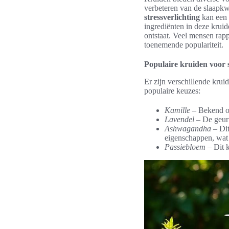
verbeteren van de slaapkw
stressverlichting
kan een n
ingrediënten in deze krui
ontstaat. Veel mensen rapp
toenemende populariteit.
Populaire kruiden voor s
Er zijn verschillende krui
populaire keuzes:
Kamille
– Bekend om
Lavendel
– De geur 
Ashwagandha
– Dit
eigenschappen, wat b
Passiebloem
– Dit k