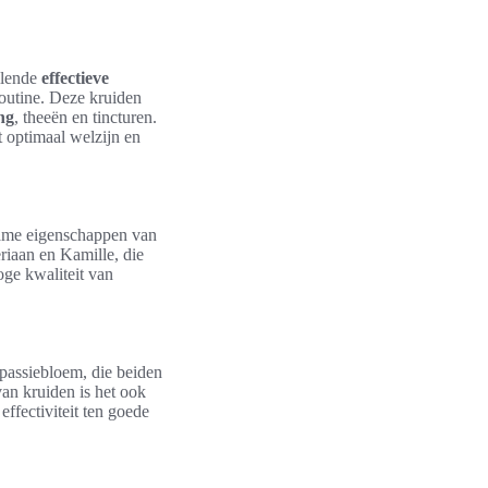
illende
effectieve
outine. Deze kruiden
ng
, theeën en tincturen.
t optimaal welzijn en
zame eigenschappen van
riaan en Kamille, die
ge kwaliteit van
passiebloem, die beiden
van kruiden is het ook
effectiviteit ten goede