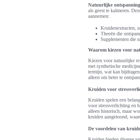
Natuurlijke ontspannin
als geest te kalmeren. De
aannemen:
Kruidenextracten, zo
Theeën die ontspan
Supplementen die na
Waarom kiezen voor nat
Kiezen voor natuurlijke re
met synthetische medicijn
termijn, wat kan bijdrage
alleen om beter te ontspan
Kruiden voor stressverli
Kruiden spelen een belang
voor stressverlichting en 
alleen historisch, maar wo
kruiden aangetoond, waard
De voordelen van kruide
Kruiden bieden diverse voo