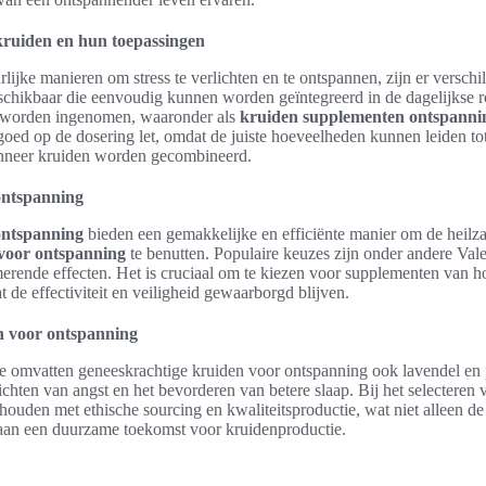
kruiden en hun toepassingen
rlijke manieren om stress te verlichten en te ontspannen, zijn er versch
chikbaar die eenvoudig kunnen worden geïntegreerd in de dagelijkse r
n worden ingenomen, waaronder als
kruiden supplementen ontspanni
goed op de dosering let, omdat de juiste hoeveelheden kunnen leiden to
anneer kruiden worden gecombineerd.
ontspanning
ontspanning
bieden een gemakkelijke en efficiënte manier om de heil
voor ontspanning
te benutten. Populaire keuzes zijn onder andere Vale
rende effecten. Het is cruciaal om te kiezen voor supplementen van ho
de effectiviteit en veiligheid gewaarborgd blijven.
n voor ontspanning
e omvatten geneeskrachtige kruiden voor ontspanning ook lavendel en 
ichten van angst en het bevorderen van betere slaap. Bij het selecteren 
houden met ethische sourcing en kwaliteitsproductie, wat niet alleen de 
 aan een duurzame toekomst voor kruidenproductie.