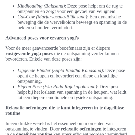
Kindhouding (Balasana)
: Deze pose helpt om de rug te
ontspannen en zorgt voor een gevoel van veiligheid.
Cat-Cow (Marjaryasana-Bitilasana)
: Een dynamische
beweging die de wervelkolom beweegt en spanning in de
nek en schouders vermindert.
Advanced poses voor ervaren yogi’s
Voor de meer geavanceerde beoefenaars zijn er diepere
rustgevende yoga poses
die de ontspanning verder kunnen
bevorderen. Enkele van deze poses zijn:
Liggende Vlinder (Supta Baddha Konasana)
: Deze pose
opent de heupen en bevordert een diepe en krachtige
ontspanning.
Pigeon Pose (Eka Pada Rajakapotasana)
: Deze pose
helpt bij het loslaten van spanning in de heupen, wat leidt
tot een diepere emotionele en fysieke ontspanning.
Relaxatie oefeningen die je kunt integreren in je dagelijkse
routine
In een drukke wereld is het essentieel om momenten van
ontspanning te vinden. Door
relaxatie oefeningen
te integreren
in de
dagelijkse routine
kan stress efficiënt worden verminderd.