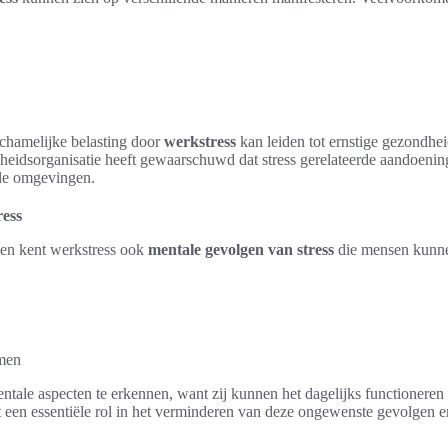
ichamelijke belasting door
werkstress
kan leiden tot ernstige gezondhe
eidsorganisatie heeft gewaarschuwd dat stress gerelateerde aandoenin
le omgevingen.
ress
en kent werkstress ook
mentale gevolgen van stress
die mensen kunne
men
entale aspecten te erkennen, want zij kunnen het dagelijks functioneren
 een essentiële rol in het verminderen van deze ongewenste gevolgen en