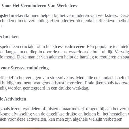
n Voor Het Verminderen Van Werkstress
gstechnieken
kunnen helpen bij het verminderen van werkstress. Deze 
n bieden directe verlichting. Hieronder worden enkele effectieve metho
n.
technieken
spelen een cruciale rol in het
stress reduceren
. Eén populaire techniek
en langzaam en diep in door de neus, waardoor de buik uitdijt. Vervo
de mond. Deze manier van ademen helpt de hartslag te reguleren en span
 voor Stressvermindering
ffectief in het verlagen van stressniveaus. Meditatie en aandachtsoefen
et huidige moment, wat gemoedsrust bevordert. Praktijken zoals
lichaam
ig worden geïntegreerd in een drukke werkdag.
 Activiteiten
zoals lezen, wandelen of luisteren naar muziek dragen bij aan het verm
lkome afwisseling van de dagelijkse drukte en helpen bij het herstellen
men voor deze activiteiten, kan men zijn algehele welzijn verbeteren.