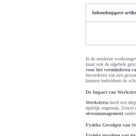
Inhoudsopgave artike
In de moderne werkomgev
maar ook de algehele gezo
voor het verminderen va
bevorderen van een gezond
kunnen individuen de schad
De Impact van Werkstre
Werkstress
heeft een diep
tijdelijk ongemak. Zowel 
stressmanagement
onders
Fysieke Gevolgen van St
Fysieke gevolgen van str