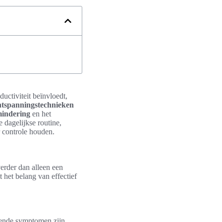
uctiviteit beïnvloedt,
ntspanningstechnieken
mindering
en het
e dagelijkse routine,
r controle houden.
erder dan alleen een
 het belang van effectief
mende symptomen zijn