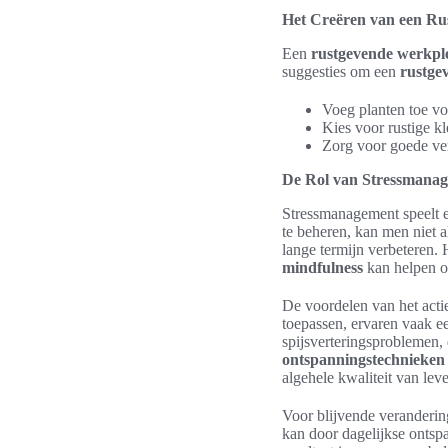
Het Creëren van een R
Een
rustgevende werkpl
suggesties om een
rustge
Voeg planten toe voo
Kies voor rustige kl
Zorg voor goede verl
De Rol van Stressmanag
Stressmanagement speelt ee
te beheren, kan men niet 
lange termijn verbeteren.
mindfulness
kan helpen om
De voordelen van het acti
toepassen, ervaren vaak e
spijsverteringsproblemen, 
ontspanningstechnieken
algehele kwaliteit van lev
Voor blijvende verandering
kan door dagelijkse ontspa