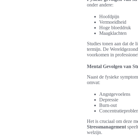
onder andere:
Hoofdpijn
Vermoeidheid
Hoge bloeddruk
Maagklachten
Studies tonen aan dat de l
termijn. De Wereldgezondh
voorkomen in professione
Mental Gevolgen van St
Naast de fysieke symptom
omvat:
Angstgevoelens
Depressie
Burn-out
Concentratieproble
Het is cruciaal om deze m
Stressmanagement
speelt
welzijn.