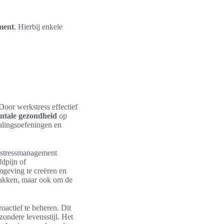
ment
. Hierbij enkele
Door werkstress effectief
ntale gezondheid
op
lingsoefeningen en
r stressmanagement
fdpijn of
mgeving te creëren en
 pakken, maar ook om de
oactief te beheren. Dit
zondere levensstijl. Het