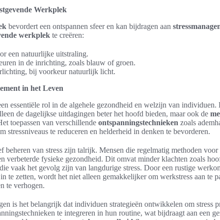
ustgevende Werkplek
ek
bevordert een ontspannen sfeer en kan bijdragen aan
stressmanage
vende werkplek
te creëren:
r een natuurlijke uitstraling.
euren in de inrichting, zoals blauw of groen.
ichting, bij voorkeur natuurlijk licht.
ement in het Leven
n essentiële rol in de algehele gezondheid en welzijn van individuen. 
alleen de dagelijkse uitdagingen beter het hoofd bieden, maar ook de
me
 Het toepassen van verschillende
ontspanningstechnieken
zoals ademha
 stressniveaus te reduceren en helderheid in denken te bevorderen.
ef beheren van stress zijn talrijk. Mensen die regelmatig methoden voo
en verbeterde fysieke gezondheid. Dit omvat minder klachten zoals hoo
die vaak het gevolg zijn van langdurige stress. Door een rustige werko
in te zetten, wordt het niet alleen gemakkelijker om werkstress aan te
en te verhogen.
en is het belangrijk dat individuen strategieën ontwikkelen om stress pr
nningstechnieken te integreren in hun routine, wat bijdraagt aan een ge