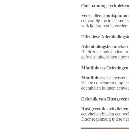
Ontspanningstechnieke
Verschillende
ontspannin
eenvoudig toe te passen e
welzijn kunnen bevordere
Effectieve Ademhalings
Ademhalingstechnieken
Bij deze techniek ademt m
gefocust uitgestoten door 
Mindfulness Oefeningen
Mindfulness
is bewezen e
zich te concentreren op h
ademhalen kunnen eenvoud
Gebruik van Rustgevende
Rustgevende activiteiten
activiteiten bieden een we
Door regelmatig tijd te ne