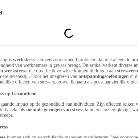
l
ing is
werkstress
een veelvoorkomend probleem dat niet alleen de prod
ndheid van werknemers in gevaar brengt. Dit artikel verkent diverse
o
n werkstress
, die op effectieve wijze kunnen bijdragen aan
stressver
ere levensstijl. Door het integreren van
ontspanningsoefeningen
in d
elijke effecten van stress op zowel lichaam als geest aanzienlijk onde
ss op Gezondheid
gaande impact op de gezondheid van individuen. Zijn effecten reiken v
de fysieke als
mentale gevolgen van stress
kunnen aanzienlijk zijn, wat
treept.
ress
ess
kunnen zich op verschillende manieren manifesteren. Veelvoorko