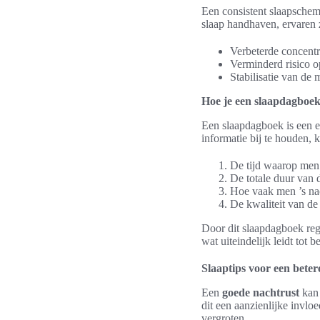
Een consistent slaapschem
slaap handhaven, ervaren 
Verbeterde concentra
Verminderd risico o
Stabilisatie van de
Hoe je een slaapdagboe
Een slaapdagboek is een ef
informatie bij te houden,
De tijd waarop men 
De totale duur van d
Hoe vaak men ’s na
De kwaliteit van de
Door dit slaapdagboek reg
wat uiteindelijk leidt tot 
Slaaptips voor een beter
Een
goede nachtrust
kan 
dit een aanzienlijke invlo
vergroten.