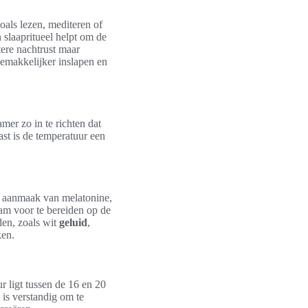
zoals lezen, mediteren of
slaapritueel helpt om de
tere nachtrust maar
emakkelijker inslapen en
amer zo in te richten dat
ast is de temperatuur een
e aanmaak van melatonine,
aam voor te bereiden op de
iden, zoals wit
geluid
,
ken.
r ligt tussen de 16 en 20
is verstandig om te