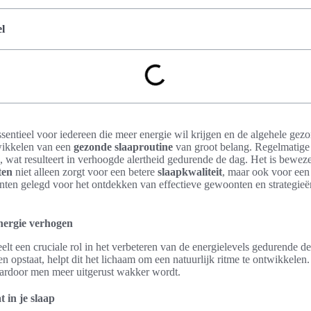
l
ssentieel voor iedereen die meer energie wil krijgen en de algehele gez
wikkelen van een
gezonde slaaproutine
van groot belang. Regelmatige 
s, wat resulteert in verhoogde alertheid gedurende de dag. Het is bewez
ten
niet alleen zorgt voor een betere
slaapkwaliteit
, maar ook voor een
ten gelegd voor het ontdekken van effectieve gewoonten en strategieën
nergie verhogen
elt een cruciale rol in het verbeteren van de energielevels gedurende
 en opstaat, helpt dit het lichaam om een natuurlijk ritme te ontwikkelen
aardoor men meer uitgerust wakker wordt.
 in je slaap