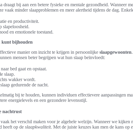
a draagt bij aan een betere fysieke en mentale gezondheid. Wanneer m
ze vaak minder slaapproblemen en meer alertheid tijdens de dag. Enkele
tie en productiviteit.
p slapeloosheid.
 mood en emotionele toestand.
k kunt bijhouden
fectieve manier om inzicht te krijgen in persoonlijke
slaapgewoonten
 kunnen mensen beter begrijpen wat hun slaap beïnvloedt:
naar bed gaat en opstaat.
e slaap.
chts wakker wordt.
 slaap gedurende de nacht.
elmatig bij te houden, kunnen individuen effectievere aanpassingen m
betere energielevels en een gezondere levensstijl.
e nachtrust
vaak het verschil maken voor je algehele welzijn. Wanneer we kijken 
ed heeft op de
slaapkwaliteit
. Met de juiste keuzes kan men de kans op e