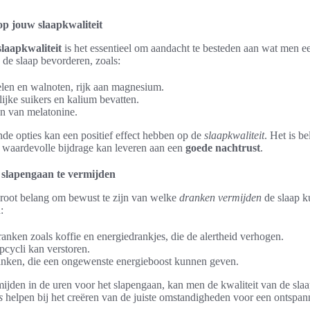
op jouw slaapkwaliteit
slaapkwaliteit
is het essentieel om aandacht te besteden aan wat men e
de slaap bevorderen, zoals:
len en walnoten, rijk aan magnesium.
ijke suikers en kalium bevatten.
n van melatonine.
de opties kan een positief effect hebben op de
slaapkwaliteit
. Het is b
waardevolle bijdrage kan leveren aan een
goede nachtrust
.
 slapengaan te vermijden
groot belang om bewust te zijn van welke
dranken vermijden
de slaap k
:
nken zoals koffie en energiedrankjes, die de alertheid verhogen.
pcycli kan verstoren.
nken, die een ongewenste energieboost kunnen geven.
ijden in de uren voor het slapengaan, kan men de kwaliteit van de slaap
s
helpen bij het creëren van de juiste omstandigheden voor een ontspan