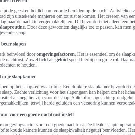
tueel creëren
helpt de geest en het lichaam voor te bereiden op de nacht. Activiteiten 
d zijn uitstekende manieren om tot rust te komen. Het creëren van een 
ag naar de nacht te vergemakkelijken. Dit bevordert niet alleen een be
slaaproutine
. Door deze gewoonten dagelijks toe te passen, kan men g
gevende slaap.
beter slapen
terk beïnvloed door
omgevingsfactoren
. Het is essentieel om de slaapk
ede nachtrust. Zowel
licht
als
geluid
speelt hierbij een grote rol. Daarna
gedachten te houden.
d in je slaapkamer
nvloed op het slaap- en waakritme. Een donkere slaapkamer bevordert d
e slaap. Zachte verlichting voor het slapengaan kan helpen om het lich
sitief als negatief zijn voor de slaap. Stilte of rustige achtergrondgelu
rgemakkelijken, terwijl harde geluiden een verstoring kunnen veroorza
tuur voor een goede nachtrust instelt
le omgevingsfactor voor een goede nachtrust. De ideale slaaptemperatuu
of te koude kamers kunnen de slaapkwaliteit negatief beïnvloeden. Het 