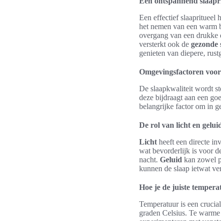
Een ontspannend slaapri
Een effectief slaapritueel 
het nemen van een warm ba
overgang van een drukke d
versterkt ook de
gezonde 
genieten van diepere, rust
Omgevingsfactoren voor 
De slaapkwaliteit wordt s
deze bijdraagt aan een go
belangrijke factor om in 
De rol van licht en gelui
Licht
heeft een directe i
wat bevorderlijk is voor d
nacht.
Geluid
kan zowel po
kunnen de slaap ietwat ve
Hoe je de juiste tempera
Temperatuur is een crucia
graden Celsius. Te warme 