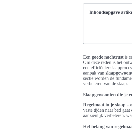
Inhoudsopgave artike
Een
goede nachtrust
is e
Om deze reden is het ont
een efficiënter slaapproce
aanpak van
slaapgewoon
sectie worden de fundamen
verbeteren van de slaap.
Slaapgewoonten die je e
Regelmaat in je slaap
spe
vaste tijden naar bed gaat
aanzienlijk verbeteren, w
Het belang van regelmaat