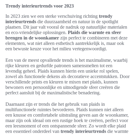
Trendy interieurtrends voor 2023
In 2023 zien we een sterke verschuiving richting
trendy
interieurtrends
die duurzaamheid en natuur in de spotlight
plaatsen. Dit jaar valt vooral de nadruk op natuurlijke materialen
en eco-vriendelijke oplossingen.
Plaids die warmte en sfeer
brengen in de woonkamer
zijn perfect te combineren met deze
elementen, wat niet alleen esthetisch aantrekkelijk is, maar ook
een bewuste keuze voor het milieu vertegenwoordigt.
Een van de meest opvallende trends is het maximalisme, waarbij
rijke kleuren en gedurfde patronen samensmelten tot een
levendig geheel. Plaids kunnen hierin een unieke rol spelen,
zowel als functionele dekens als decoratieve accentstukken. Door
verschillende prints en kleuren te mixen met plaids, kunnen
bewoners een persoonlijke en uitnodigende sfeer creëren die
perfect aansluit bij de maximalistische benadering.
Daarnaast zijn er trends die het gebruik van plaids in
multifunctionele ruimtes bevorderen. Plaids kunnen niet alleen
een knusse en comfortabele uitstraling geven aan de woonkamer,
maar zijn ook ideaal om een rustige hoek te creëren, perfect voor
een leesmoment of een ontspannende sfeer. Zo wordt elke plaid
een essentieel onderdeel van
trendy interieurtrends
die warmte