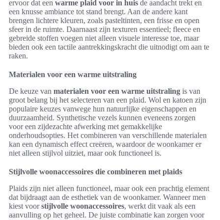
ervoor dat een
warme plaid voor in huis
de aandacht trekt en
een knusse ambiance tot stand brengt. Aan de andere kant
brengen lichtere kleuren, zoals pasteltinten, een frisse en open
sfeer in de ruimte. Daarnaast zijn texturen essentieel; fleece en
gebreide stoffen voegen niet alleen visuele interesse toe, maar
bieden ook een tactile aantrekkingskracht die uitnodigt om aan te
raken.
Materialen voor een warme uitstraling
De keuze van
materialen voor een warme uitstraling
is van
groot belang bij het selecteren van een plaid. Wol en katoen zijn
populaire keuzes vanwege hun natuurlijke eigenschappen en
duurzaamheid. Synthetische vezels kunnen eveneens zorgen
voor een zijdezachte afwerking met gemakkelijke
onderhoudsopties. Het combineren van verschillende materialen
kan een dynamisch effect creëren, waardoor de woonkamer er
niet alleen stijlvol uitziet, maar ook functioneel is.
Stijlvolle woonaccessoires die combineren met plaids
Plaids zijn niet alleen functioneel, maar ook een prachtig element
dat bijdraagt aan de esthetiek van de woonkamer. Wanneer men
kiest voor
stijlvolle woonaccessoires
, werkt dit vaak als een
aanvulling op het geheel. De juiste combinatie kan zorgen voor