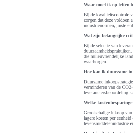
Waar moet ik op letten b
Bij de kwaliteitscontrole 
zorgen dat deze voldoen aa
industrienormen, juiste et
Wat zijn belangrijke cri
Bij de selectie van lever
duurzaamheidspraktijken, 
die milieuvriendelijke la
waarborgen.
Hoe kan ik duurzame in
Duurzame inkoopstrategieë
verminderen van de CO2-v
leveranciersbeoordeling 
Welke kostenbesparingen
Grootschalige inkoop van r
lagere kosten per eenheid 
levensmiddelenindustrie e