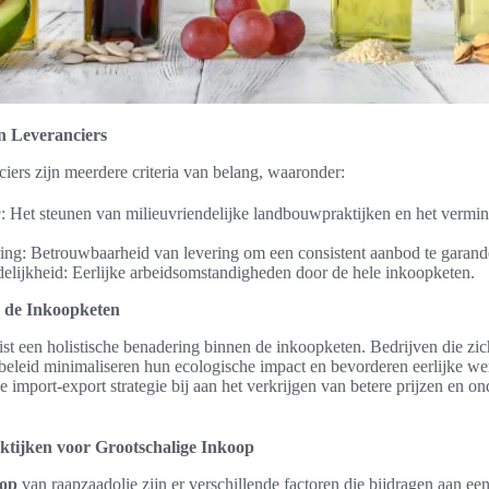
an Leveranciers
nciers zijn meerdere criteria van belang, waaronder:
g
: Het steunen van milieuvriendelijke landbouwpraktijken en het verm
ing: Betrouwbaarheid van levering om een consistent aanbod te garand
elijkheid: Eerlijke arbeidsomstandigheden door de hele inkoopketen.
 de Inkoopketen
st een holistische benadering binnen de inkoopketen. Bedrijven die zic
gbeleid minimaliseren hun ecologische impact en bevorderen eerlijke w
e import-export strategie bij aan het verkrijgen van betere prijzen en on
ktijken voor Grootschalige Inkoop
oop
van raapzaadolie zijn er verschillende factoren die bijdragen aan een