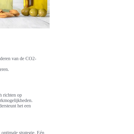
inderen van de CO2-
eren.
h richten op
erkmogelijkheden.
dersteunt het een
 optimale strategie. Eén