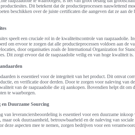
hte raapzaadolie te waarborgen, is het van groot belang dat grootschali
productiesites. Dit betekent dat de productieprocessen nauwlettend m
oeten beschikken over de juiste certificaten die aangeven dat ze aan de
ites
sites
speelt een cruciale rol in de kwaliteitscontrole van raapzaadolie. I
erd om ervoor te zorgen dat alle productieprocessen voldoen aan de va
elocaties, door organisaties zoals de International Organization for Stan
ces. Dit zorgt ervoor dat de raapzaadolie veilig en van hoge kwaliteit is.
standaarden
aarden is essentieel voor de integriteit van het product. Dit omvat corre
oductie, en verificatie door derden. Door te zorgen voor naleving van 
aliteit van de raapzaadolie die zij aankopen. Bovendien helpt dit om d
ten te waarborgen.
g en Duurzame Sourcing
ng van leveranciersbeoordeling is essentieel voor een duurzame inkoop 
js, maar ook duurzaamheid, betrouwbaarheid en de naleving van sociale
 deze aspecten mee te nemen, zorgen bedrijven voor een verantwoorde