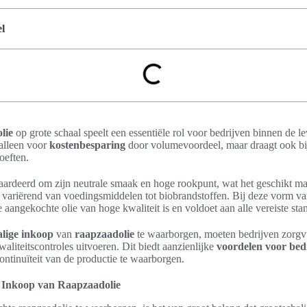
l
lie
op grote schaal speelt een essentiële rol voor bedrijven binnen de 
 alleen voor
kostenbesparing
door volumevoordeel, maar draagt ook bij
oeften.
rdeerd om zijn neutrale smaak en hoge rookpunt, wat het geschikt ma
, variërend van voedingsmiddelen tot biobrandstoffen. Bij deze vorm van
 aangekochte olie van hoge kwaliteit is en voldoet aan alle vereiste sta
alige inkoop
van
raapzaadolie
te waarborgen, moeten bedrijven zorgvu
waliteitscontroles uitvoeren. Dit biedt aanzienlijke
voordelen voor bed
continuïteit van de productie te waarborgen.
de Inkoop van Raapzaadolie