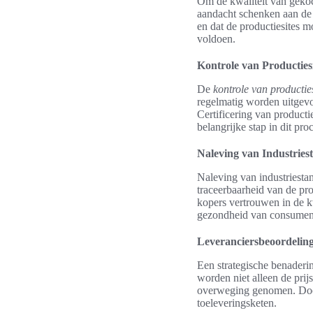
Om de kwaliteit van gekoc
aandacht schenken aan de 
en dat de productiesites m
voldoen.
Kontrole van Producties
De
kontrole van productie
regelmatig worden uitgevo
Certificering van producti
belangrijke stap in dit pro
Naleving van Industrie
Naleving van industriestand
traceerbaarheid van de pr
kopers vertrouwen in de kw
gezondheid van consumen
Leveranciersbeoordelin
Een strategische benaderi
worden niet alleen de pri
overweging genomen. Door
toeleveringsketen.