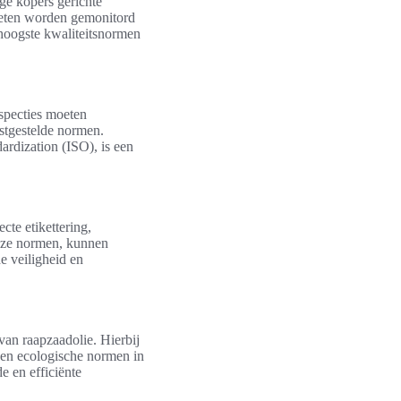
ge kopers gerichte
oeten worden gemonitord
 hoogste kwaliteitsnormen
nspecties moeten
stgestelde normen.
dardization (ISO), is een
cte etikettering,
deze normen, kunnen
e veiligheid en
van raapzaadolie. Hierbij
 en ecologische normen in
 en efficiënte