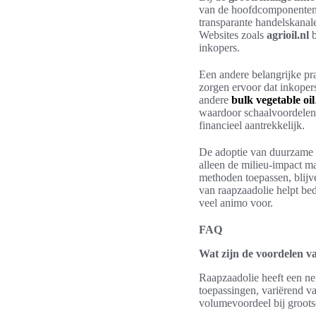
van de hoofdcomponenten i
transparante handelskanal
Websites zoals
agrioil.nl
b
inkopers.
Een andere belangrijke pra
zorgen ervoor dat inkopers
andere
bulk vegetable oil
waardoor schaalvoordelen 
financieel aantrekkelijk.
De adoptie van duurzame p
alleen de milieu-impact ma
methoden toepassen, blijv
van raapzaadolie helpt be
veel animo voor.
FAQ
Wat zijn de voordelen va
Raapzaadolie heeft een ne
toepassingen, variërend v
volumevoordeel bij groots