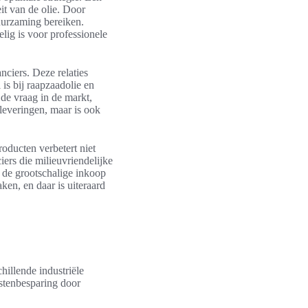
it van de olie. Door
uurzaming bereiken.
lig is voor professionele
nciers. Deze relaties
is bij raapzaadolie en
de vraag in de markt,
leveringen, maar is ook
oducten verbetert niet
ers die milieuvriendelijke
r de grootschalige inkoop
en, en daar is uiteraard
hillende industriële
stenbesparing door