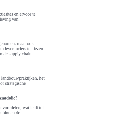
tiesites en ervoor te
aleving van
n genomen, maar ook
m leveranciers te kiezen
n de supply chain
 landbouwpraktijken, het
r strategische
zaadolie?
lvoordelen, wat leidt tot
en binnen de