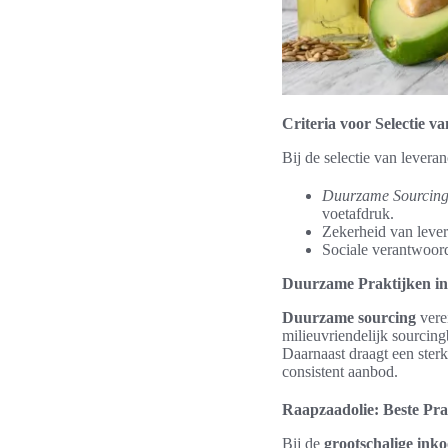
Criteria voor Selectie v
Bij de selectie van levera
Duurzame Sourcin
voetafdruk.
Zekerheid van lever
Sociale verantwoord
Duurzame Praktijken in
Duurzame sourcing
verei
milieuvriendelijk sourcin
Daarnaast draagt een sterk
consistent aanbod.
Raapzaadolie: Beste Pra
Bij de
grootschalige ink