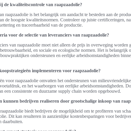
ij de kwaliteitscontrole van raapzaadolie?
van raapzaadolie is het belangrijk om aandacht te besteden aan de produc
n de hoogste kwaliteitsnormen. Controleer op juiste certificeringen, n
ikettering en traceerbaarheid van de productie.
teria voor de selectie van leveranciers van raapzaadolie?
anciers van raapzaadolie moet niet alleen de prijs in overweging worde
betrouwbaarheid, en sociale en ecologische normen. Het is belangrijk o
ndbouwpraktijken ondersteunen en eerlijke arbeidsomstandigheden binne
koopstrategieën implementeren voor raapzaadolie?
n voor raapzaadolie omvatten het ondersteunen van milieuvriendelijke
oetafdruk, en het waarborgen van eerlijke arbeidsomstandigheden. Doo
kan een consistente en duurzame supply chain worden opgebouwd.
 kunnen bedrijven realiseren door grootschalige inkoop van raap
aapzaadolie biedt bedrijven de mogelijkheid om te profiteren van schaa
olie. Dit kan resulteren in aanzienlijke kostenbesparingen voor bedrijv
n daarbuiten.