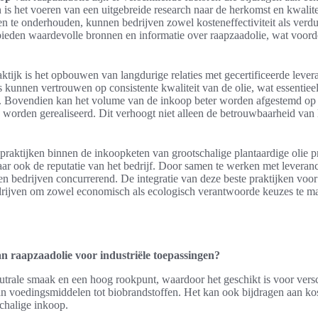
s het voeren van een uitgebreide research naar de herkomst en kwalite
en te onderhouden, kunnen bedrijven zowel kosteneffectiviteit als verd
ieden waardevolle bronnen en informatie over raapzaadolie, wat voorde
ktijk is het opbouwen van langdurige relaties met gecertificeerde levera
 kunnen vertrouwen op consistente kwaliteit van de olie, wat essentieel 
. Bovendien kan het volume van de inkoop beter worden afgestemd op 
worden gerealiseerd. Dit verhoogt niet alleen de betrouwbaarheid van 
raktijken binnen de inkoopketen van grootschalige plantaardige olie pr
ar ook de reputatie van het bedrijf. Door samen te werken met leveranci
en bedrijven concurrerend. De integratie van deze beste praktijken voo
drijven om zowel economisch als ecologisch verantwoorde keuzes te mak
n raapzaadolie voor industriële toepassingen?
utrale smaak en een hoog rookpunt, waardoor het geschikt is voor versc
an voedingsmiddelen tot biobrandstoffen. Het kan ook bijdragen aan ko
chalige inkoop.