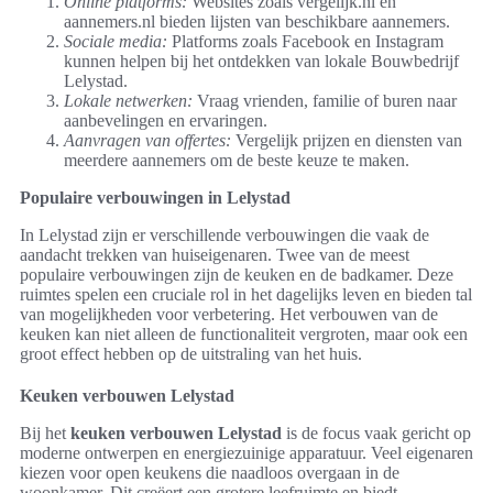
Online platforms:
Websites zoals vergelijk.nl en
aannemers.nl bieden lijsten van beschikbare aannemers.
Sociale media:
Platforms zoals Facebook en Instagram
kunnen helpen bij het ontdekken van lokale Bouwbedrijf
Lelystad.
Lokale netwerken:
Vraag vrienden, familie of buren naar
aanbevelingen en ervaringen.
Aanvragen van offertes:
Vergelijk prijzen en diensten van
meerdere aannemers om de beste keuze te maken.
Populaire verbouwingen in Lelystad
In Lelystad zijn er verschillende verbouwingen die vaak de
aandacht trekken van huiseigenaren. Twee van de meest
populaire verbouwingen zijn de keuken en de badkamer. Deze
ruimtes spelen een cruciale rol in het dagelijks leven en bieden tal
van mogelijkheden voor verbetering. Het verbouwen van de
keuken kan niet alleen de functionaliteit vergroten, maar ook een
groot effect hebben op de uitstraling van het huis.
Keuken verbouwen Lelystad
Bij het
keuken verbouwen Lelystad
is de focus vaak gericht op
moderne ontwerpen en energiezuinige apparatuur. Veel eigenaren
kiezen voor open keukens die naadloos overgaan in de
woonkamer. Dit creëert een grotere leefruimte en biedt