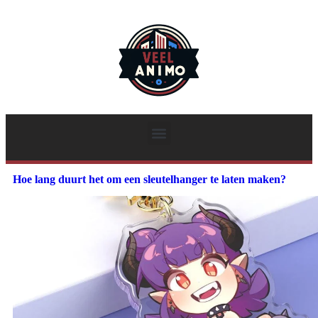
Hoe lang duurt het om een sleutelhanger te laten maken?