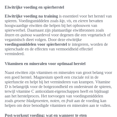
Eiwitrijke voeding en spierherstel
Eiwitrijke voeding na training
is essentieel voor het herstel van
spieren. Voedingsmiddelen zoals
kip
,
vis
, en
eieren
bevatten
hoogwaardige eiwitten die helpen bij het opbouwen van
spierweefsel. Daarnaast zijn plantaardige eiwitbronnen zoals
linzen
en
quinoa
waardevol voor degenen die een vegetarisch of
veganistisch dieet volgen. Door deze eiwitrijke
voedingsmiddelen voor spierherstel
te integreren, worden de
spierschade en de effecten van vermoeidheid effectief
verminderd.
Vitaminen en mineralen voor optimaal herstel
Naast eiwitten zijn vitaminen en mineralen van groot belang voor
een goed herstel. Magnesium speelt een cruciale rol in de
spierfunctie en helpt bij het verminderen van krampen. Vitamine
D is belangrijk voor de botgezondheid en ondersteunt de spieren,
terwijl vitamine C antioxidant-eigenschappen heeft en bijdraagt
aan het herstelproces. Het toevoegen van voedingsmiddelen
zoals
groene bladgroenten
,
noten
, en
fruit
aan de voeding kan
helpen om deze benodigde vitaminen en mineralen aan te vullen.
Post-workout voeding: wat en wanneer te eten