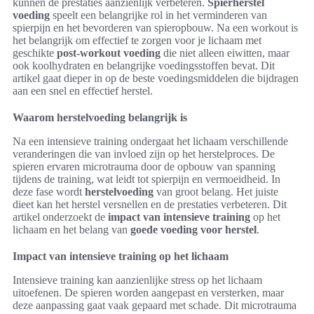
kunnen de prestaties aanzienlijk verbeteren.
Spierherstel
voeding
speelt een belangrijke rol in het verminderen van
spierpijn en het bevorderen van spieropbouw. Na een workout is
het belangrijk om effectief te zorgen voor je lichaam met
geschikte
post-workout voeding
die niet alleen eiwitten, maar
ook koolhydraten en belangrijke voedingsstoffen bevat. Dit
artikel gaat dieper in op de beste voedingsmiddelen die bijdragen
aan een snel en effectief herstel.
Waarom herstelvoeding belangrijk is
Na een intensieve training ondergaat het lichaam verschillende
veranderingen die van invloed zijn op het herstelproces. De
spieren ervaren microtrauma door de opbouw van spanning
tijdens de training, wat leidt tot spierpijn en vermoeidheid. In
deze fase wordt
herstelvoeding
van groot belang. Het juiste
dieet kan het herstel versnellen en de prestaties verbeteren. Dit
artikel onderzoekt de
impact van intensieve training
op het
lichaam en het belang van
goede voeding voor herstel
.
Impact van intensieve training op het lichaam
Intensieve training kan aanzienlijke stress op het lichaam
uitoefenen. De spieren worden aangepast en versterken, maar
deze aanpassing gaat vaak gepaard met schade. Dit microtrauma