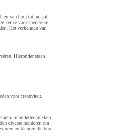
, en van hout tot metaal,
De keuze voor specifieke
oeden. Het verkennen van
eëren. Hieronder staan
en voor creativiteit.
engen. Schildertechnieken
eden diverse manieren om
exturen en kleuren die hun