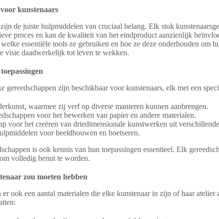
 voor kunstenaars
zijn de juiste hulpmiddelen van cruciaal belang. Elk stuk kunstenaarsg
atieve proces en kan de kwaliteit van het eindproduct aanzienlijk beïnv
welke essentiële tools ze gebruiken en hoe ze deze onderhouden om h
ke visie daadwerkelijk tot leven te wekken.
toepassingen
ke gereedschappen zijn beschikbaar voor kunstenaars, elk met een speci
derkunst, waarmee zij verf op diverse manieren kunnen aanbrengen.
edschappen voor het bewerken van papier en andere materialen.
p voor het creëren van driedimensionale kunstwerken uit verschillende
hulpmiddelen voor beeldhouwen en boetseren.
schappen is ook kennis van hun toepassingen essentieel. Elk gereedscha
 om volledig benut te worden.
stenaar zou moeten hebben
er ook een aantal materialen die elke kunstenaar in zijn of haar atelie
atten: