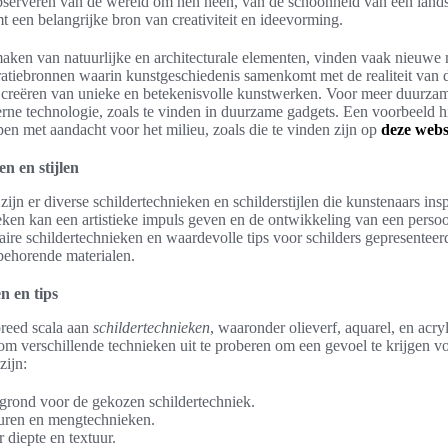
serveren van de wereld om hen heen, van de schoonheid van een lands
t een belangrijke bron van creativiteit en ideevorming.
aken van natuurlijke en architecturale elementen, vinden vaak nieuw
ratiebronnen waarin kunstgeschiedenis samenkomt met de realiteit van d
et creëren van unieke en betekenisvolle kunstwerken. Voor meer duurza
ne technologie, zoals te vinden in duurzame gadgets. Een voorbeeld hi
en met aandacht voor het milieu, zoals die te vinden zijn op
deze webs
n en stijlen
zijn er diverse schildertechnieken en schilderstijlen die kunstenaars ins
ken kan een artistieke impuls geven en de ontwikkeling van een persoon
re schildertechnieken en waardevolle tips voor schilders gepresenteerd
behorende materialen.
n en tips
breed scala aan
schildertechnieken
, waaronder olieverf, aquarel, en acr
k om verschillende technieken uit te proberen om een gevoel te krijgen v
zijn:
rgrond voor de gekozen schildertechniek.
uren en mengtechnieken.
diepte en textuur.