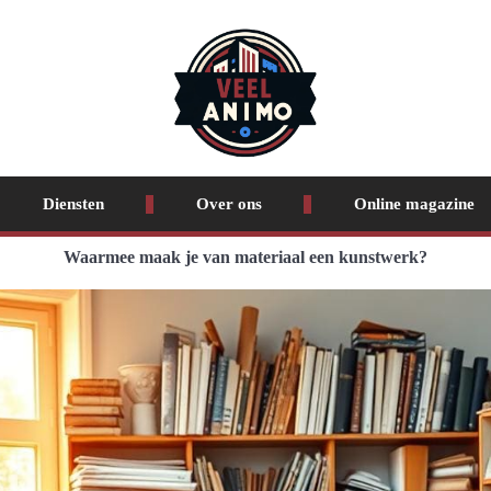
Diensten
Over ons
Online magazine
Waarmee maak je van materiaal een kunstwerk?