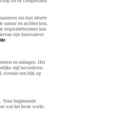
chap tot de complexiteit
e manieren om hun ideeën
e natuur en architectuur,
me inspiratiebronnen kan
ervan zijn innovatieve
ite
.
pireren en uitdagen. Het
lijke stijl bevorderen.
, evenals een blik op
yl. Voor beginnende
oor wat het beste werkt.