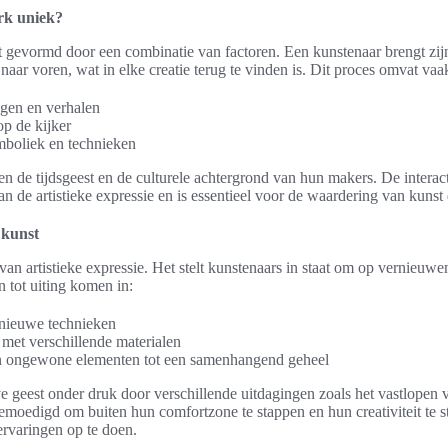
rk uniek?
t gevormd door een combinatie van factoren. Een kunstenaar brengt zijn
naar voren, wat in elke creatie terug te vinden is. Dit proces omvat vaa
ngen en verhalen
p de kijker
mboliek en technieken
 de tijdsgeest en de culturele achtergrond van hun makers. De interact
an de artistieke expressie en is essentieel voor de waardering van kunst
n kunst
 van artistieke expressie. Het stelt kunstenaars in staat om op vernieu
n tot uiting komen in:
nieuwe technieken
met verschillende materialen
 ongewone elementen tot een samenhangend geheel
ve geest onder druk door verschillende uitdagingen zoals het vastlopen v
oedigd om buiten hun comfortzone te stappen en hun creativiteit te s
ervaringen op te doen.