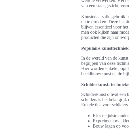
werk te verwerken. Het ob
van een stadsgezicht, vorm
Kunstenaars die gebruik m
uit te drukken. Deze inspi
blijven essentieel voor h
men ook kijken naar moder
producten die zijn ontworp
Populaire kunsttechnieke
In de wereld van de kunst 
begrijpen van deze technie
Hier worden enkele populai
beeldhouwkunst en de bij
Schilderkunst: technieke
Schilderkunst omvat een 
schilders is het belangrij
Enkele tips voor schilders 
Kies de juiste onde
Experiment met kle
Bouw lagen op voor 