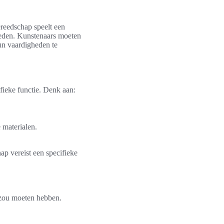
ereedschap speelt een
loeden. Kunstenaars moeten
un vaardigheden te
fieke functie. Denk aan:
 materialen.
p vereist een specifieke
r zou moeten hebben.