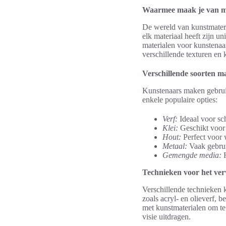
Waarmee maak je van ma
De wereld van kunstmateria
elk materiaal heeft zijn 
materialen voor kunstenaa
verschillende texturen en
Verschillende soorten ma
Kunstenaars maken gebrui
enkele populaire opties:
Verf:
Ideaal voor sch
Klei:
Geschikt voor
Hout:
Perfect voor 
Metaal:
Vaak gebrui
Gemengde media:
H
Technieken voor het ve
Verschillende technieken 
zoals acryl- en olieverf
met kunstmaterialen om te
visie uitdragen.