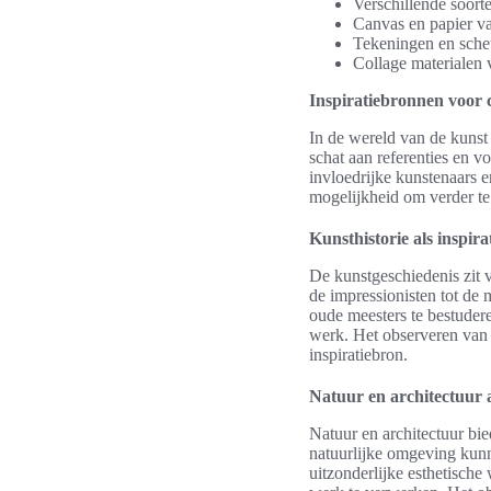
Verschillende soorte
Canvas en papier va
Tekeningen en schet
Collage materialen
Inspiratiebronnen voor c
In de wereld van de kunst 
schat aan referenties en 
invloedrijke kunstenaars 
mogelijkheid om verder te
Kunsthistorie als inspira
De kunstgeschiedenis zit 
de impressionisten tot de
oude meesters te bestuder
werk. Het observeren van d
inspiratiebron.
Natuur en architectuur a
Natuur en architectuur bi
natuurlijke omgeving kunn
uitzonderlijke esthetische