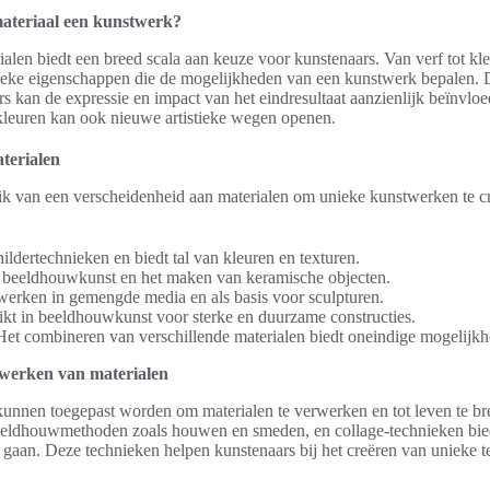
teriaal een kunstwerk?
len biedt een breed scala aan keuze voor kunstenaars. Van verf tot klei
unieke eigenschappen die de mogelijkheden van een kunstwerk bepalen. 
rs kan de expressie en impact van het eindresultaat aanzienlijk beïnvl
 kleuren kan ook nieuwe artistieke wegen openen.
terialen
k van een verscheidenheid aan materialen om unieke kunstwerken te cr
ildertechnieken en biedt tal van kleuren en texturen.
 beeldhouwkunst en het maken van keramische objecten.
werken in gemengde media en als basis voor sculpturen.
kt in beeldhouwkunst voor sterke en duurzame constructies.
et combineren van verschillende materialen biedt oneindige mogelijkhed
rwerken van materialen
kunnen toegepast worden om materialen te verwerken en tot leven te br
, beeldhouwmethoden zoals houwen en smeden, en collage-technieken bi
 gaan. Deze technieken helpen kunstenaars bij het creëren van unieke t