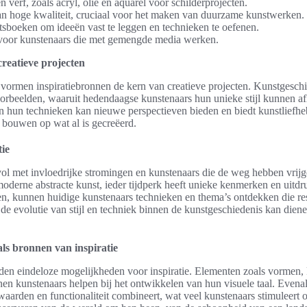
n verf, zoals acryl, olie en aquarel voor schilderprojecten.
n hoge kwaliteit, cruciaal voor het maken van duurzame kunstwerken.
sboeken om ideeën vast te leggen en technieken te oefenen.
 voor kunstenaars die met gemengde media werken.
reatieve projecten
vormen inspiratiebronnen de kern van creatieve projecten. Kunstgeschie
voorbeelden, waaruit hedendaagse kunstenaars hun unieke stijl kunnen a
en hun technieken kan nieuwe perspectieven bieden en biedt kunstliefhe
 bouwen op wat al is gecreëerd.
tie
vol met invloedrijke stromingen en kunstenaars die de weg hebben vrij
 moderne abstracte kunst, ieder tijdperk heeft unieke kenmerken en uit
en, kunnen huidige kunstenaars technieken en thema’s ontdekken die r
e evolutie van stijl en techniek binnen de kunstgeschiedenis kan diene
ls bronnen van inspiratie
eden eindeloze mogelijkheden voor inspiratie. Elementen zoals vormen, k
en kunstenaars helpen bij het ontwikkelen van hun visuele taal. Evenals
 waarden en functionaliteit combineert, wat veel kunstenaars stimuleert