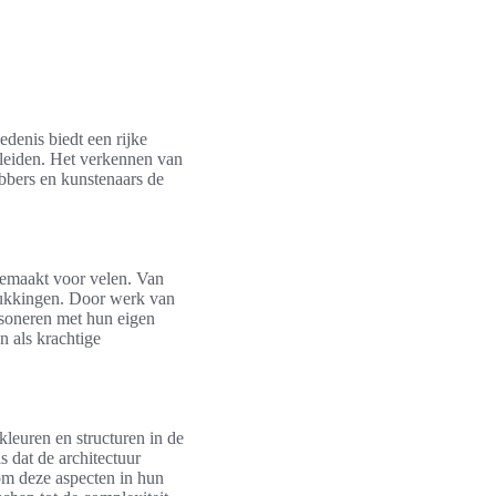
denis biedt een rijke
fleiden. Het verkennen van
bbers en kunstenaars de
gemaakt voor velen. Van
drukkingen. Door werk van
esoneren met hun eigen
n als krachtige
leuren en structuren in de
 dat de architectuur
 om deze aspecten in hun