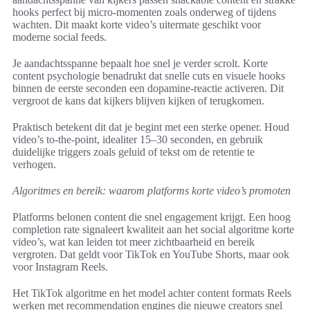
hooks perfect bij micro-momenten zoals onderweg of tijdens
wachten. Dit maakt korte video’s uitermate geschikt voor
moderne social feeds.
Je aandachtsspanne bepaalt hoe snel je verder scrolt. Korte
content psychologie benadrukt dat snelle cuts en visuele hooks
binnen de eerste seconden een dopamine-reactie activeren. Dit
vergroot de kans dat kijkers blijven kijken of terugkomen.
Praktisch betekent dit dat je begint met een sterke opener. Houd
video’s to-the-point, idealiter 15–30 seconden, en gebruik
duidelijke triggers zoals geluid of tekst om de retentie te
verhogen.
Algoritmes en bereik: waarom platforms korte video’s promoten
Platforms belonen content die snel engagement krijgt. Een hoog
completion rate signaleert kwaliteit aan het social algoritme korte
video’s, wat kan leiden tot meer zichtbaarheid en bereik
vergroten. Dat geldt voor TikTok en YouTube Shorts, maar ook
voor Instagram Reels.
Het TikTok algoritme en het model achter content formats Reels
werken met recommendation engines die nieuwe creators snel