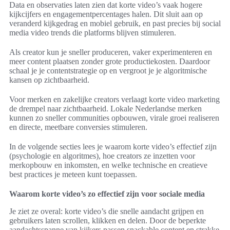
Data en observaties laten zien dat korte video’s vaak hogere
kijkcijfers en engagementpercentages halen. Dit sluit aan op
veranderd kijkgedrag en mobiel gebruik, en past precies bij social
media video trends die platforms blijven stimuleren.
Als creator kun je sneller produceren, vaker experimenteren en
meer content plaatsen zonder grote productiekosten. Daardoor
schaal je je contentstrategie op en vergroot je je algoritmische
kansen op zichtbaarheid.
Voor merken en zakelijke creators verlaagt korte video marketing
de drempel naar zichtbaarheid. Lokale Nederlandse merken
kunnen zo sneller communities opbouwen, virale groei realiseren
en directe, meetbare conversies stimuleren.
In de volgende secties lees je waarom korte video’s effectief zijn
(psychologie en algoritmes), hoe creators ze inzetten voor
merkopbouw en inkomsten, en welke technische en creatieve
best practices je meteen kunt toepassen.
Waarom korte video’s zo effectief zijn voor sociale media
Je ziet ze overal: korte video’s die snelle aandacht grijpen en
gebruikers laten scrollen, klikken en delen. Door de beperkte
aandachtsspanne van kijkers passen snackable content en strakke