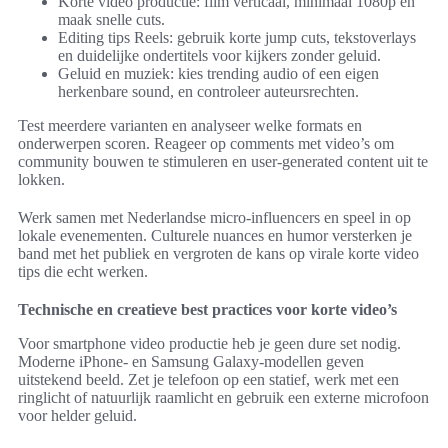
Korte video productie: film verticaal, minimaal 1080p en
maak snelle cuts.
Editing tips Reels: gebruik korte jump cuts, tekstoverlays
en duidelijke ondertitels voor kijkers zonder geluid.
Geluid en muziek: kies trending audio of een eigen
herkenbare sound, en controleer auteursrechten.
Test meerdere varianten en analyseer welke formats en
onderwerpen scoren. Reageer op comments met video’s om
community bouwen te stimuleren en user-generated content uit te
lokken.
Werk samen met Nederlandse micro-influencers en speel in op
lokale evenementen. Culturele nuances en humor versterken je
band met het publiek en vergroten de kans op virale korte video
tips die echt werken.
Technische en creatieve best practices voor korte video’s
Voor smartphone video productie heb je geen dure set nodig.
Moderne iPhone- en Samsung Galaxy-modellen geven
uitstekend beeld. Zet je telefoon op een statief, werk met een
ringlicht of natuurlijk raamlicht en gebruik een externe microfoon
voor helder geluid.