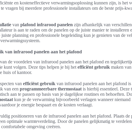
ficiënte en kosteneffectieve verwarmingsoplossing kunnen zijn, is het 
p te vragen bij meerdere professionele installateurs om de beste prijs-kw
allatie
van
plafond infrarood panelen
zijn afhankelijk van verschille
llateur is aan te raden om de panelen op de juiste manier te installeren 
 juiste planning en professionele begeleiding kun je genieten van de v
w verwarmingssysteem.
uik van infrarood panelen aan het plafond
van de voordelen van infrarood panelen aan het plafond en tegelijkertijd
je kunt volgen. Deze tips helpen je bij het
efficiënt gebruik
maken van
e huis of kantoor.
aspecten van
efficiënt gebruik
van infrarood panelen aan het plafond is 
uik van een
programmeerbare thermostaat
is hierbij essentieel. Deze t
isch aan te passen op basis van je dagelijkse routines en behoeften. D
ostaat
kun je de verwarming bijvoorbeeld verlagen wanneer niemand th
aardoor je energie bespaart en de kosten verlaagt.
vuldig positioneren van de infrarood panelen aan het plafond. Plaats de 
r een optimale warmteverdeling. Door de panelen gelijkmatig te verdele
en comfortabele omgeving creëren.