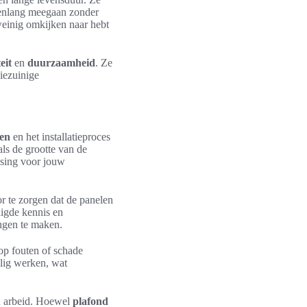
arenlang meegaan zonder
weinig omkijken naar hebt
eit
en
duurzaamheid
. Ze
iezuinige
ten
en het installatieproces
ls de grootte van de
ssing voor jouw
r te zorgen dat de panelen
igde kennis en
ingen te maken.
 op fouten of schade
ilig werken, wat
en arbeid. Hoewel
plafond