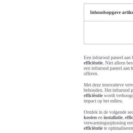
Inhoudsopgave artike
Een infrarood paneel aan 
efficiëntie
. Niet alleen be
een infrarood paneel aan 
offeren.
Met deze innovatieve verw
behouden. Het infrarood p
efficiëntie
wordt verhoogd 
impact op het milieu.
Ontdek in de volgende sec
kosten
en
installatie
,
effi
verwarmingsoplossing een 
efficiëntie
te optimaliseren