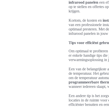
infrarood panelen
een ef
op te stellen en offertes o
krijgen.
Kortom, de kosten en
inst
van een professionele insta
optimaal presteren. Met de
infrarood panelen in jou
Tips voor efficiënt gebr
Om optimaal te profiteren 
er enkele handige tips die 
verwarmingsoplossing in j
Een van de belangrijkste 
de temperatuur. Het gebr
om de temperatuur automat
programmeerbare therm
wanneer iedereen slaapt, w
Een andere tip is het zorg
locaties in de ruimte voo
efficiënter benutten en e