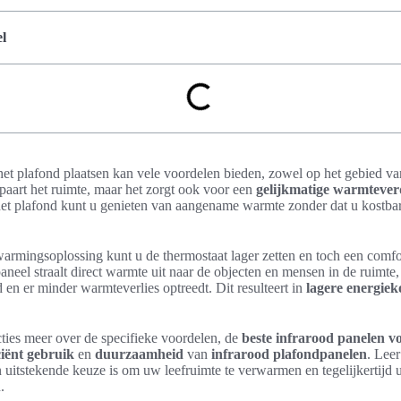
l
het plafond plaatsen kan vele voordelen bieden, zowel op het gebied v
spaart het ruimte, maar het zorgt ook voor een
gelijkmatige warmtever
het plafond kunt u genieten van aangename warmte zonder dat u kostbar
armingsoplossing kunt u de thermostaat lager zetten en toch een comfo
aneel straalt direct warmte uit naar de objecten en mensen in de ruimt
en er minder warmteverlies optreedt. Dit resulteert in
lagere energiek
ties meer over de specifieke voordelen, de
beste infrarood panelen 
ciënt gebruik
en
duurzaamheid
van
infrarood plafondpanelen
. Lee
uitstekende keuze is om uw leefruimte te verwarmen en tegelijkertijd
.