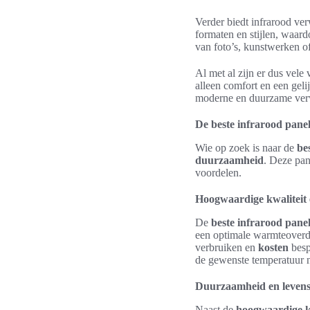
Verder biedt infrarood ve
formaten en stijlen, waar
van foto’s, kunstwerken of
Al met al zijn er dus vele
alleen comfort en een gel
moderne en duurzame verw
De beste infrarood pane
Wie op zoek is naar de
be
duurzaamheid
. Deze pan
voordelen.
Hoogwaardige kwaliteit e
De
beste infrarood pan
een optimale warmteoverdr
verbruiken en
kosten
besp
de gewenste temperatuur 
Duurzaamheid en leven
Naast de
hoogwaardige k