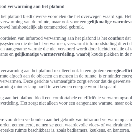
rood verwarming aan het plafond
het plafond biedt diverse voordelen die het overwegen waard zijn. Het 
e verwarming van de ruimte, maar ook voor een
gelijkmatige warmteve
zowel huishoudelijk als commercieel gebruik.
voordelen van infrarood verwarming aan het plafond is het
comfort
dat 
ngssystemen die de lucht verwarmen, verwarmt infraroodstraling direct 
een aangename warmte die niet verstoord wordt door luchtcirculatie of t
tante en
gelijkmatige warmteverdeling
, waarbij koude plekken in de
 verwarming aan het plafond resulteert ook in een grotere
energie-effic
armte afgeeft aan de objecten en mensen in de ruimte, is er minder energi
 verwarmen. Deze gerichte warmteafgifte zorgt ervoor dat de gewenste 
arming minder lang hoeft te werken en energie wordt bespaard.
g aan het plafond biedt een comfortabele en efficiënte verwarmingsopl
verdeling. Het zorgt niet alleen voor een aangename warmte, maar oo
ere voordelen verbonden aan het gebruik van infrarood verwarming aan
orden gemonteerd, nemen ze geen waardevolle vloer- of wandruimte in
beperkte ruimte beschikbaar is, zoals badkamers, keukens, en kantoren.