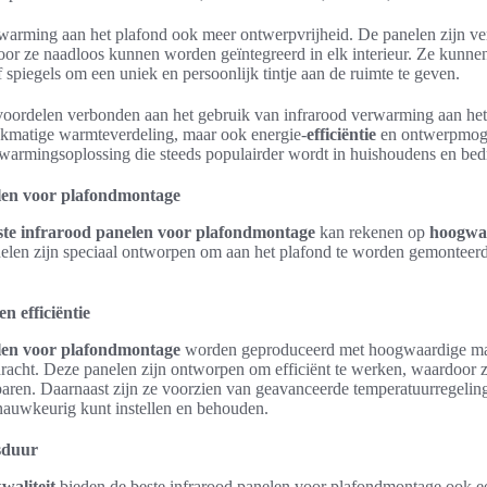
rwarming aan het plafond ook meer ontwerpvrijheid. De panelen zijn ver
door ze naadloos kunnen worden geïntegreerd in elk interieur. Ze kunne
 spiegels om een uniek en persoonlijk tintje aan de ruimte te geven.
 voordelen verbonden aan het gebruik van infrarood verwarming aan het 
ijkmatige warmteverdeling, maar ook energie-
efficiëntie
en ontwerpmoge
armingsoplossing die steeds populairder wordt in huishoudens en bedr
len voor plafondmontage
ste infrarood panelen voor plafondmontage
kan rekenen op
hoogwaa
elen zijn speciaal ontworpen om aan het plafond te worden gemonteerd
n efficiëntie
elen voor plafondmontage
worden geproduceerd met hoogwaardige mat
acht. Deze panelen zijn ontworpen om efficiënt te werken, waardoor 
aren. Daarnaast zijn ze voorzien van geavanceerde temperatuurregelin
nauwkeurig kunt instellen en behouden.
sduur
waliteit
bieden de beste infrarood panelen voor plafondmontage ook e