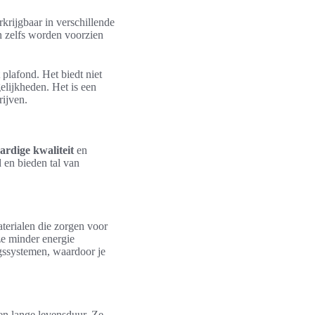
krijgbaar in verschillende
n zelfs worden voorzien
plafond. Het biedt niet
lijkheden. Het is een
ijven.
rdige kwaliteit
en
 en bieden tal van
erialen die zorgen voor
ze minder energie
gssystemen, waardoor je
en lange levensduur. Ze