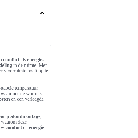
an
comfort
als
energie-
deling
in de ruimte. Met
e vloerruimte hoeft op te
rtabele temperatuur
e, waardoor de warmte-
osten
en een verlaagde
voor plafondmontage
,
r waarom deze
 uw
comfort
en
energie-