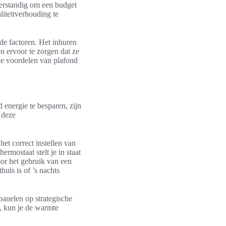
verstandig om een budget
aliteitverhouding te
nde factoren. Het inhuren
en ervoor te zorgen dat ze
ele voordelen van plafond
 energie te besparen, zijn
 deze
het correct instellen van
hermostaat stelt je in staat
oor het gebruik van een
uis is of ’s nachts
panelen op strategische
n, kun je de warmte