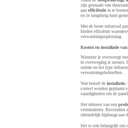
zijn gemaakt van duurzame
aan
efficiëntie
in te boete
en ze langdurig kunt geni
Met de beste infrarood p
bieden efficiënte warmteo
verwarmingsoplossing.
Kosten en installatie va
Wanneer je overweegt o
in overweging te nemen. H
ruimte en het type infrar
verwarmingsbehoeften.
Wat betreft de
installatie
,
correct worden geplaatst 
vaardigheden om de panelen
Het inhuren van een
profe
verminderen. Bovendien zor
uiteindelijk bijdraagt aa
Het is ook belangrijk om 