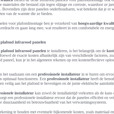
 materialen die bestand zijn tegen slijtage en corrosie, waardoor ze j
n. Bovendien zijn deze panelen onderhoudsarm, wat betekent dat je er 
eten van de warmte die ze bieden.
anelen voor plafondmontage ben je verzekerd van
hoogwaardige kwalit
verdracht en gaan lang mee, wat resulteert in een comfortabele en energ
n plafond infrarood panelen
m
plafond infrarood panelen
te installeren, is het belangrijk om de
kos
oewel de exacte kosten afhankelijk zijn van verschillende factoren, zoa
ood paneel, kun je in het algemeen rekenen op een kosteneffectieve oplo
 is het raadzaam om een
professionele installateur
in te huren om ervoo
en optimaal functioneren. Een
professionele installateur
heeft de benod
 veilig aan het plafond te bevestigen en de juiste elektrische aansluit
ssionele installateur
kan zowel de installatietijd verkorten als de kans
gt een professionele installateur ervoor dat de panelen efficiënt en ve
n de duurzaamheid en betrouwbaarheid van het verwarmingssysteem.
rekening te houden met eventuele bijkomende kosten, zoals materiaal 