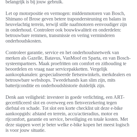
belangrijk is bij jouw gebruik.
Let op motorpositie en vermogen: middenmotoren van Bosch,
Shimano of Brose geven betere trapondersteuning en balans in
heuvelachtig terrein, terwijl stille naafmotoren eenvoudiger zijn
in onderhoud. Controleer ook bouwkwaliteit en onderdelen:
betrouwbare remmen, transmissie en vering verminderen
onderhoudskosten.
Controleer garantie, service en het onderhoudsnetwerk van
merken als Gazelle, Batavus, VanMoof en Sparta, en van Bosch-
systeempartners. Maak proefritten om comfort en zithouding te
beoordelen en vraag naar servicepakketten. Vergelijk
aankoopkanalen: gespecialiseerde fietsenwinkels, merkdealers en
betrouwbare webshops. Tweedehands kan slim zijn, mits
batterijconditie en onderhoudshistorie duidelijk zijn.
Denk aan veiligheid: investeer in goede verlichting, een ART-
gecertificeerd slot en overweeg een fietsverzekering tegen
diefstal en schade. Tot slot een korte checklist uit deze e-bike
aankoopgids: afstand en terrein, accu/actieradius, motor en
rijcomfort, garantie en service, beveiliging en totale kosten. Met
deze stappen weet je beter welke e-bike kopen het meest logisch
is voor jouw situatie.