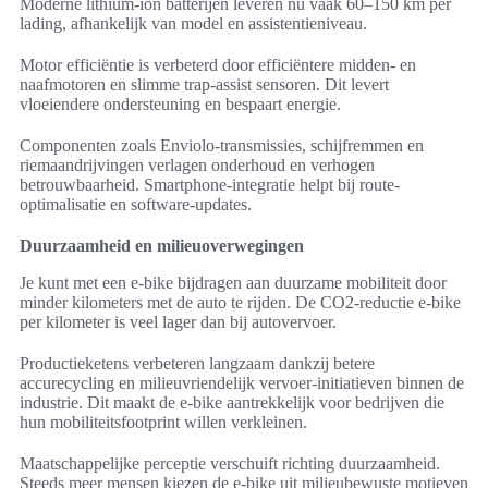
Moderne lithium-ion batterijen leveren nu vaak 60–150 km per
lading, afhankelijk van model en assistentieniveau.
Motor efficiëntie is verbeterd door efficiëntere midden- en
naafmotoren en slimme trap-assist sensoren. Dit levert
vloeiendere ondersteuning en bespaart energie.
Componenten zoals Enviolo-transmissies, schijfremmen en
riemaandrijvingen verlagen onderhoud en verhogen
betrouwbaarheid. Smartphone-integratie helpt bij route-
optimalisatie en software-updates.
Duurzaamheid en milieuoverwegingen
Je kunt met een e-bike bijdragen aan duurzame mobiliteit door
minder kilometers met de auto te rijden. De CO2-reductie e-bike
per kilometer is veel lager dan bij autovervoer.
Productieketens verbeteren langzaam dankzij betere
accurecycling en milieuvriendelijk vervoer-initiatieven binnen de
industrie. Dit maakt de e-bike aantrekkelijk voor bedrijven die
hun mobiliteitsfootprint willen verkleinen.
Maatschappelijke perceptie verschuift richting duurzaamheid.
Steeds meer mensen kiezen de e-bike uit milieubewuste motieven