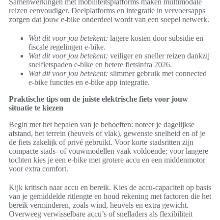
Samenwerkingen met mobiliteitsplatforms maken multimodale
reizen eenvoudiger. Deelplatforms en integratie in vervoersapps
zorgen dat jouw e-bike onderdeel wordt van een soepel netwerk.
Wat dit voor jou betekent:
lagere kosten door subsidie en
fiscale regelingen e-bike.
Wat dit voor jou betekent:
veiliger en sneller reizen dankzij
snelfietspaden e-bike en betere fietsinfra 2026.
Wat dit voor jou betekent:
slimmer gebruik met connected
e-bike functies en e-bike app integratie.
Praktische tips om de juiste elektrische fiets voor jouw
situatie te kiezen
Begin met het bepalen van je behoeften: noteer je dagelijkse
afstand, het terrein (heuvels of vlak), gewenste snelheid en of je
de fiets zakelijk of privé gebruikt. Voor korte stadsritten zijn
compacte stads- of vouwmodellen vaak voldoende; voor langere
tochten kies je een e-bike met grotere accu en een middenmotor
voor extra comfort.
Kijk kritisch naar accu en bereik. Kies de accu-capaciteit op basis
van je gemiddelde ritlengte en houd rekening met factoren die het
bereik verminderen, zoals wind, heuvels en extra gewicht.
Overweeg verwisselbare accu’s of snelladers als flexibiliteit