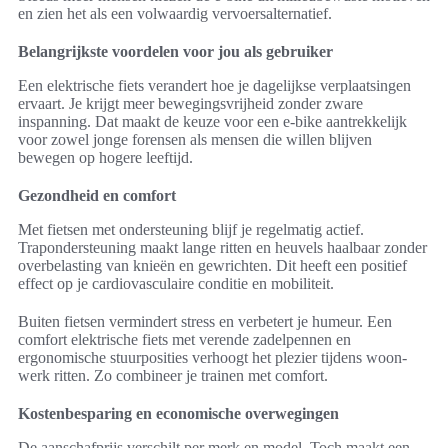
en zien het als een volwaardig vervoersalternatief.
Belangrijkste voordelen voor jou als gebruiker
Een elektrische fiets verandert hoe je dagelijkse verplaatsingen
ervaart. Je krijgt meer bewegingsvrijheid zonder zware
inspanning. Dat maakt de keuze voor een e-bike aantrekkelijk
voor zowel jonge forensen als mensen die willen blijven
bewegen op hogere leeftijd.
Gezondheid en comfort
Met fietsen met ondersteuning blijf je regelmatig actief.
Trapondersteuning maakt lange ritten en heuvels haalbaar zonder
overbelasting van knieën en gewrichten. Dit heeft een positief
effect op je cardiovasculaire conditie en mobiliteit.
Buiten fietsen vermindert stress en verbetert je humeur. Een
comfort elektrische fiets met verende zadelpennen en
ergonomische stuurposities verhoogt het plezier tijdens woon-
werk ritten. Zo combineer je trainen met comfort.
Kostenbesparing en economische overwegingen
De aanschafprijs verschilt per merk en model. Toch maakt een