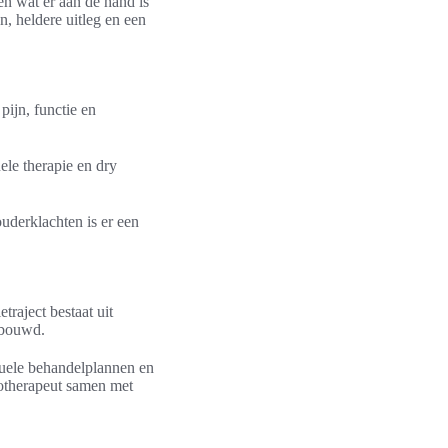
en wat er aan de hand is
n, heldere uitleg en een
pijn, functie en
ele therapie en dry
uderklachten is er een
traject bestaat uit
ebouwd.
iduele behandelplannen en
iotherapeut samen met