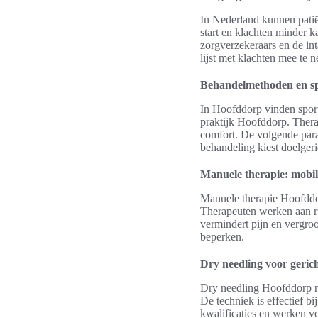
In Nederland kunnen patië
start en klachten minder k
zorgverzekeraars en de in
lijst met klachten mee te n
Behandelmethoden en spe
In Hoofddorp vinden sport
praktijk Hoofddorp. Therap
comfort. De volgende para
behandeling kiest doelger
Manuele therapie: mobili
Manuele therapie Hoofddor
Therapeuten werken aan r
vermindert pijn en vergro
beperken.
Dry needling voor gerich
Dry needling Hoofddorp ric
De techniek is effectief b
kwalificaties en werken vo