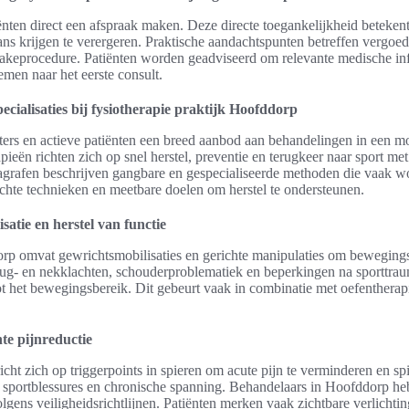
nten direct een afspraak maken. Deze directe toegankelijkheid betekent
ans krijgen te verergeren. Praktische aandachtspunten betreffen vergoe
takeprocedure. Patiënten worden geadviseerd om relevante medische in
emen naar het eerste consult.
cialisaties bij fysiotherapie praktijk Hoofddorp
ers en actieve patiënten een breed aanbod aan behandelingen in een mo
ieën richten zich op snel herstel, preventie en terugkeer naar sport me
grafen beschrijven gangbare en gespecialiseerde methoden die vaak w
ichte technieken en meetbare doelen om herstel te ondersteunen.
satie en herstel van functie
p omvat gewrichtsmobilisaties en gerichte manipulaties om bewegingsve
ug- en nekklachten, schouderproblematiek en beperkingen na sporttra
ot het bewegingsbereik. Dit gebeurt vaak in combinatie met oefentherap
te pijnreductie
ht zich op triggerpoints in spieren om acute pijn te verminderen en spi
ij sportblessures en chronische spanning. Behandelaars in Hoofddorp he
lgens veiligheidsrichtlijnen. Patiënten merken vaak zichtbare verlichtin