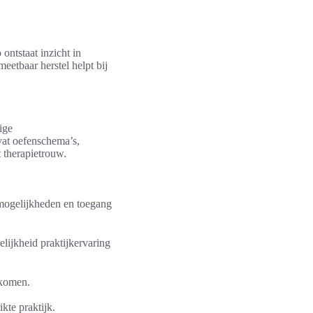
ontstaat inzicht in
eetbaar herstel helpt bij
ige
at oefenschema’s,
 therapietrouw.
akmogelijkheden en toegang
lijkheid praktijkervaring
 komen.
kte praktijk.