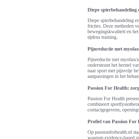
Diepe spierbehandeling 
Diepe spierbehandeling en
fricties. Deze methoden ve
bewegingskwaliteit en het
tijdens training.
Pijnreductie met myofasc
Pijnreductie met myofascia
ondersteunt het herstel va
naar sport met pijnvrije b
aanpassingen in het behan
Passion For Health: zor
Passion For Health present
combineert sportfysiothera
contactgegevens, openings
Profiel van Passion For 
Op passionforhealth.nl staa
waarom evidence-based zorg