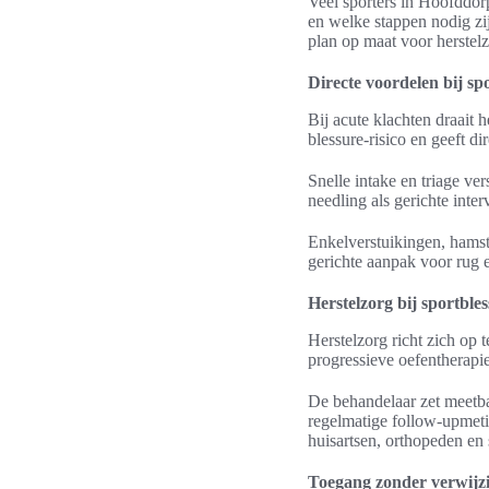
Veel sporters in Hoofddorp
en welke stappen nodig zij
plan op maat voor herstelz
Directe voordelen bij sp
Bij acute klachten draait h
blessure‑risico en geeft d
Snelle intake en triage ve
needling als gerichte inte
Enkelverstuikingen, hamst
gerichte aanpak voor rug 
Herstelzorg bij sportble
Herstelzorg richt zich op 
progressieve oefentherapi
De behandelaar zet meetba
regelmatige follow‑upmeti
huisartsen, orthopeden en 
Toegang zonder verwijzi