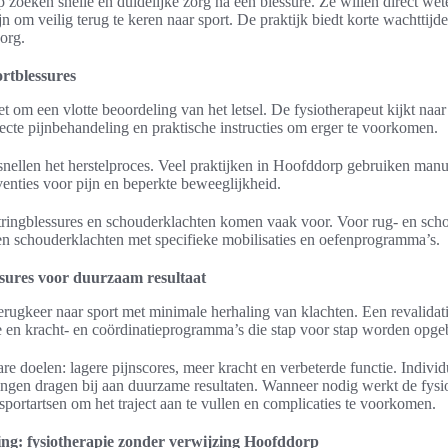
 zoeken snelle en duidelijke zorg na een blessure. Ze willen direct wet
n om veilig terug te keren naar sport. De praktijk biedt korte wachttijde
org.
ortblessures
et om een vlotte beoordeling van het letsel. De fysiotherapeut kijkt naar 
irecte pijnbehandeling en praktische instructies om erger te voorkomen.
rsnellen het herstelproces. Veel praktijken in Hoofddorp gebruiken manu
rventies voor pijn en beperkte beweeglijkheid.
ringblessures en schouderklachten komen vaak voor. Voor rug- en scho
en schouderklachten met specifieke mobilisaties en oefenprogramma’s.
ssures voor duurzaam resultaat
terugkeer naar sport met minimale herhaling van klachten. Een revalidatie
e en kracht- en coördinatieprogramma’s die stap voor stap worden opg
re doelen: lagere pijnscores, meer kracht en verbeterde functie. Indiv
ngen dragen bij aan duurzame resultaten. Wanneer nodig werkt de fys
sportartsen om het traject aan te vullen en complicaties te voorkomen.
ng: fysiotherapie zonder verwijzing Hoofddorp