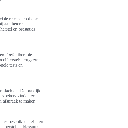
iale release en diepe
ij aan betere
rstel en prestaties
ken. Oefentherapie
eel herstel: terugkeren
nele tests en
rtklachten. De praktijk
Bezoekers vinden er
n afspraak te maken.
aties beschikbaar zijn en
t herstel na blessures.