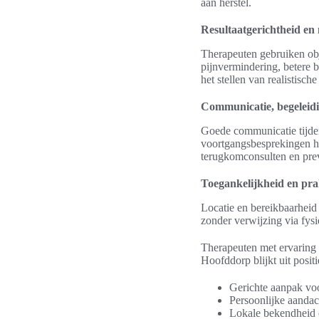
aan herstel.
Resultaatgerichtheid en
Therapeuten gebruiken obj
pijnvermindering, betere b
het stellen van realistisc
Communicatie, begeleid
Goede communicatie tijden
voortgangsbesprekingen h
terugkomconsulten en prev
Toegankelijkheid en pra
Locatie en bereikbaarheid 
zonder verwijzing via fys
Therapeuten met ervaring 
Hoofddorp blijkt uit posit
Gerichte aanpak vo
Persoonlijke aandac
Lokale bekendheid e