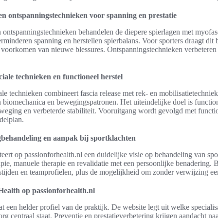
en ontspanningstechnieken voor spanning en prestatie
 ontspanningstechnieken behandelen de diepere spierlagen met myofasc
rminderen spanning en herstellen spierbalans. Voor sporters draagt dit b
 voorkomen van nieuwe blessures. Ontspanningstechnieken verbeteren he
iale technieken en functioneel herstel
le technieken combineert fascia release met rek- en mobilisatietechnie
n biomechanica en bewegingspatronen. Het uiteindelijke doel is function
eweging en verbeterde stabiliteit. Vooruitgang wordt gevolgd met functio
delplan.
gbehandeling en aanpak bij sportklachten
eert op passionforhealth.nl een duidelijke visie op behandeling van spo
pie, manuele therapie en revalidatie met een persoonlijke benadering. 
tijden en teamprofielen, plus de mogelijkheid om zonder verwijzing ee
Health op passionforhealth.nl
t een helder profiel van de praktijk. De website legt uit welke specialis
 centraal staat. Preventie en prestatieverbetering krijgen aandacht naas