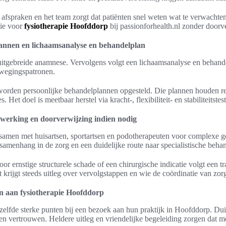
 afspraken en het team zorgt dat patiënten snel weten wat te verwachte
tie voor
fysiotherapie Hoofddorp
bij passionforhealth.nl zonder doorv
annen en lichaamsanalyse en behandelplan
uitgebreide anamnese. Vervolgens volgt een lichaamsanalyse en behand
ewegingspatronen.
worden persoonlijke behandelplannen opgesteld. Die plannen houden r
s. Het doel is meetbaar herstel via kracht-, flexibiliteit- en stabiliteitstes
nwerking en doorverwijzing indien nodig
samen met huisartsen, sportartsen en podotherapeuten voor complexe g
amenhang in de zorg en een duidelijke route naar specialistische behan
oor ernstige structurele schade of een chirurgische indicatie volgt een t
 krijgt steeds uitleg over vervolgstappen en wie de coördinatie van zor
n aan fysiotherapie Hoofddorp
elfde sterke punten bij een bezoek aan hun praktijk in Hoofddorp. Dui
n vertrouwen. Heldere uitleg en vriendelijke begeleiding zorgen dat 