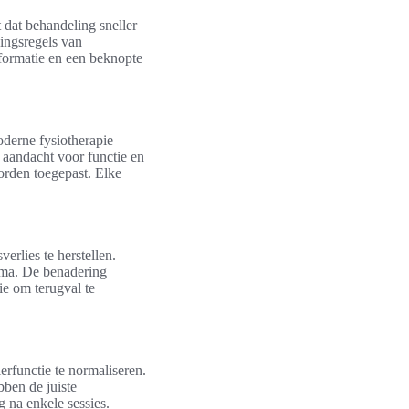
 dat behandeling sneller
dingsregels van
formatie en een beknopte
derne fysiotherapie
t aandacht voor functie en
orden toegepast. Elke
rlies te herstellen.
uma. De benadering
ie om terugval te
erfunctie te normaliseren.
bben de juiste
g na enkele sessies.