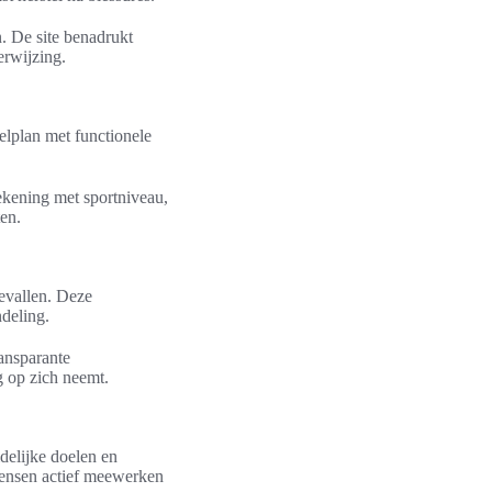
n. De site benadrukt
erwijzing.
elplan met functionele
ekening met sportniveau,
ten.
evallen. Deze
deling.
ransparante
g op zich neemt.
delijke doelen en
mensen actief meewerken