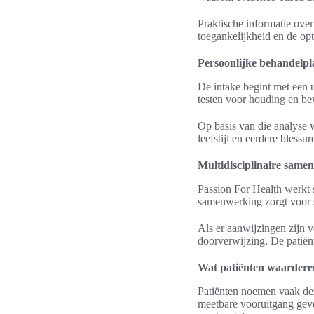
Praktische informatie over
toegankelijkheid en de op
Persoonlijke behandelpl
De intake begint met een 
testen voor houding en b
Op basis van die analyse 
leefstijl en eerdere blessure
Multidisciplinaire same
Passion For Health werkt 
samenwerking zorgt voor s
Als er aanwijzingen zijn v
doorverwijzing. De patiënt
Wat patiënten waardere
Patiënten noemen vaak dez
meetbare vooruitgang geve