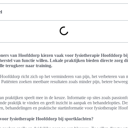
l
oners van Hoofddorp kiezen vaak voor fysiotherapie Hoofddorp bij
 herstel van functie willen. Lokale praktijken bieden directe zorg di
lle terugkeer naar training.
 Hoofddorp richt zich op het verminderen van pijn, het verbeteren van m
atiënten zoeken meetbare resultaten zoals minder pijn, betere beweegli
 praktijken speelt mee in de keuze. Informatie op sites zoals passionf
e praktijk te vinden en geeft inzicht in aanpak en behandelopties. Deze
en, behandelingen en praktische startinformatie voor fysiotherapie Hoo
oor fysiotherapie Hoofddorp bij sportklachten?