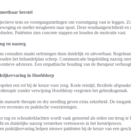
 meetbaar herstel
ectieve tests en voortgangsmetingen om vooruitgang vast te leggen. Zo 
eweging en sneller terugkeren naar sport. Deze resultaatgerichtheid en m
he doelen. Patiënten zien concrete stappen en houden de motivatie vast.
ing en nazorg
s consulten maakt oefeningen thuis duidelijk en uitvoerbaar. Regelmat
ouden het behandelplan scherp. Communicatie begeleiding nazorg omv
entieve adviezen. Een empathische houding van de therapeut verhoogt
ktijkervaring in Hoofddorp
spelen een rol bij de keuze voor zorg. Korte reistijd, flexibele afspra
iotherapie zonder verwijzing Hoofddorp vergroten het gebruiksgemak.
in manuele therapie en dry needling geven extra zekerheid. De toeganke
ieve recensies en praktische voorzieningen.
or rug en schouderklachten wordt vaak genoemd als reden om terug te
ht en duidelijke nazorg versterken vertrouwen in het herstelproces.
n praktijkervaring helpen nieuwe patiënten bij de keuze van een geschi