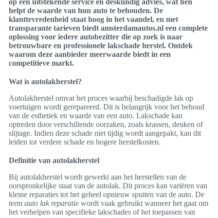
op een uitstekende service en deskundig advies, wat hen
helpt de waarde van hun auto te behouden. De
klanttevredenheid staat hoog in het vaandel, en met
transparante tarieven biedt amsterdamautos.nl een complete
oplossing voor iedere autobezitter die op zoek is naar
betrouwbare en professionele lakschade herstel. Ontdek
waarom deze aanbieder meerwaarde biedt in een
competitieve markt.
Wat is autolakherstel?
Autolakherstel omvat het proces waarbij beschadigde lak op
voertuigen wordt gerepareerd. Dit is belangrijk voor het behoud
van de esthetiek en waarde van een auto. Lakschade kan
optreden door verschillende oorzaken, zoals krassen, deuken of
slijtage. Indien deze schade niet tijdig wordt aangepakt, kan dit
leiden tot verdere schade en hogere herstelkosten.
Definitie van autolakherstel
Bij autolakherstel wordt gewerkt aan het herstellen van de
oorspronkelijke staat van de autolak. Dit proces kan variëren van
kleine reparaties tot het geheel opnieuw spuiten van de auto. De
term
auto lak reparatie
wordt vaak gebruikt wanneer het gaat om
het verhelpen van specifieke lakschades of het toepassen van