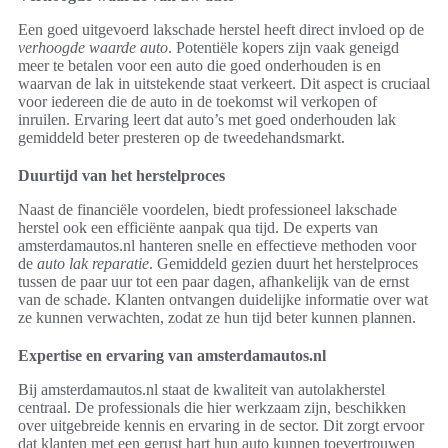
Een goed uitgevoerd lakschade herstel heeft direct invloed op de
verhoogde waarde auto
. Potentiële kopers zijn vaak geneigd
meer te betalen voor een auto die goed onderhouden is en
waarvan de lak in uitstekende staat verkeert. Dit aspect is cruciaal
voor iedereen die de auto in de toekomst wil verkopen of
inruilen. Ervaring leert dat auto’s met goed onderhouden lak
gemiddeld beter presteren op de tweedehandsmarkt.
Duurtijd van het herstelproces
Naast de financiële voordelen, biedt professioneel lakschade
herstel ook een efficiënte aanpak qua tijd. De experts van
amsterdamautos.nl hanteren snelle en effectieve methoden voor
de
auto lak reparatie
. Gemiddeld gezien duurt het herstelproces
tussen de paar uur tot een paar dagen, afhankelijk van de ernst
van de schade. Klanten ontvangen duidelijke informatie over wat
ze kunnen verwachten, zodat ze hun tijd beter kunnen plannen.
Expertise en ervaring van amsterdamautos.nl
Bij amsterdamautos.nl staat de kwaliteit van autolakherstel
centraal. De professionals die hier werkzaam zijn, beschikken
over uitgebreide kennis en ervaring in de sector. Dit zorgt ervoor
dat klanten met een gerust hart hun auto kunnen toevertrouwen