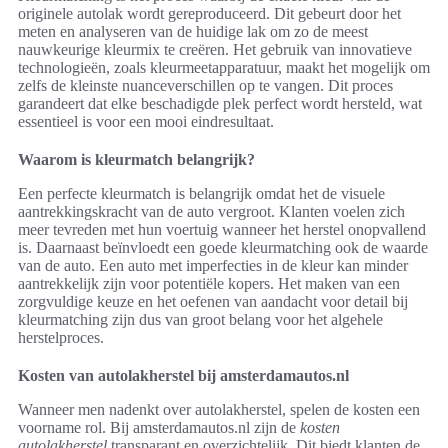
originele autolak wordt gereproduceerd. Dit gebeurt door het
meten en analyseren van de huidige lak om zo de meest
nauwkeurige kleurmix te creëren. Het gebruik van innovatieve
technologieën, zoals kleurmeetapparatuur, maakt het mogelijk om
zelfs de kleinste nuanceverschillen op te vangen. Dit proces
garandeert dat elke beschadigde plek perfect wordt hersteld, wat
essentieel is voor een mooi eindresultaat.
Waarom is kleurmatch belangrijk?
Een perfecte kleurmatch is belangrijk omdat het de visuele
aantrekkingskracht van de auto vergroot. Klanten voelen zich
meer tevreden met hun voertuig wanneer het herstel onopvallend
is. Daarnaast beïnvloedt een goede kleurmatching ook de waarde
van de auto. Een auto met imperfecties in de kleur kan minder
aantrekkelijk zijn voor potentiële kopers. Het maken van een
zorgvuldige keuze en het oefenen van aandacht voor detail bij
kleurmatching zijn dus van groot belang voor het algehele
herstelproces.
Kosten van autolakherstel bij amsterdamautos.nl
Wanneer men nadenkt over autolakherstel, spelen de kosten een
voorname rol. Bij amsterdamautos.nl zijn de
kosten
autolakherstel
transparant en overzichtelijk. Dit biedt klanten de