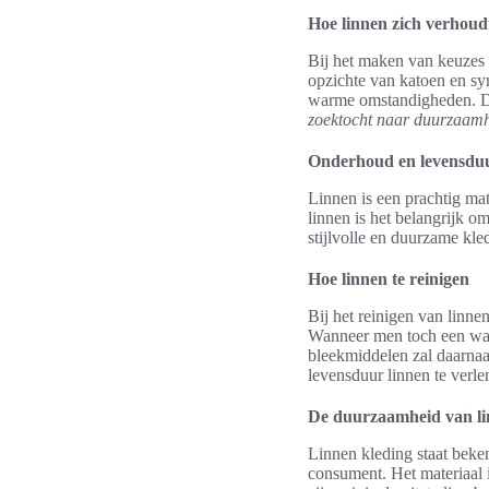
Hoe linnen zich verhoud
Bij het maken van keuzes 
opzichte van katoen en syn
warme omstandigheden. Dit
zoektocht naar duurzaamhe
Onderhoud en levensduu
Linnen is een prachtig ma
linnen is het belangrijk o
stijlvolle en duurzame kle
Hoe linnen te reinigen
Bij het reinigen van linn
Wanneer men toch een wasm
bleekmiddelen zal daarnaa
levensduur linnen te verle
De duurzaamheid van li
Linnen kleding staat bek
consument. Het materiaal i