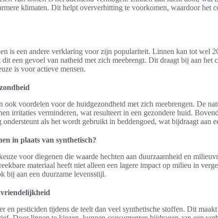
rmere klimaten. Dit helpt oververhitting te voorkomen, waardoor het com
en is een andere verklaring voor zijn populariteit. Linnen kan tot wel 
it een gevoel van natheid met zich meebrengt. Dit draagt bij aan het c
euze is voor actieve mensen.
ezondheid
n ook voordelen voor de huidgezondheid met zich meebrengen. De natu
nen irritaties verminderen, wat resulteert in een gezondere huid. Bov
ng ondersteunt als het wordt gebruikt in beddengoed, wat bijdraagt aan e
en in plaats van synthetisch?
 keuze voor diegenen die waarde hechten aan duurzaamheid en milieuvri
reekbare materiaal heeft niet alleen een lagere impact op milieu in verg
ok bij aan een duurzame levensstijl.
vriendelijkheid
r en pesticiden tijdens de teelt dan veel synthetische stoffen. Dit maakt
tief. Door linnen te kiezen, kunnen consumenten bijdragen aan een ver