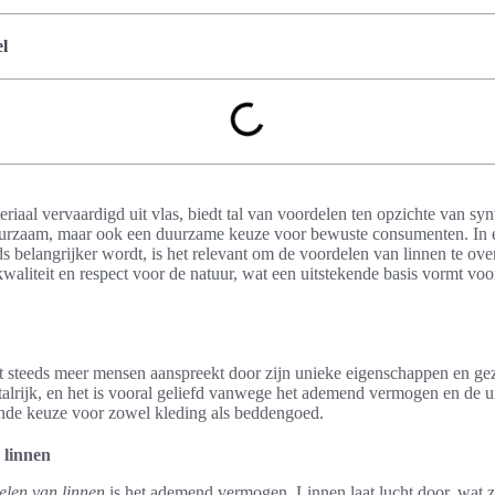
l
riaal vervaardigd uit vlas, biedt tal van voordelen ten opzichte van synt
uurzaam, maar ook een duurzame keuze voor bewuste consumenten. In 
ds belangrijker wordt, is het relevant om de voordelen van linnen te o
kwaliteit en respect voor de natuur, wat een uitstekende basis vormt v
at steeds meer mensen aanspreekt door zijn unieke eigenschappen en g
talrijk, en het is vooral geliefd vanwege het ademend vermogen en de u
ende keuze voor zowel kleding als beddengoed.
linnen
elen van linnen
is het ademend vermogen. Linnen laat lucht door, wat zo