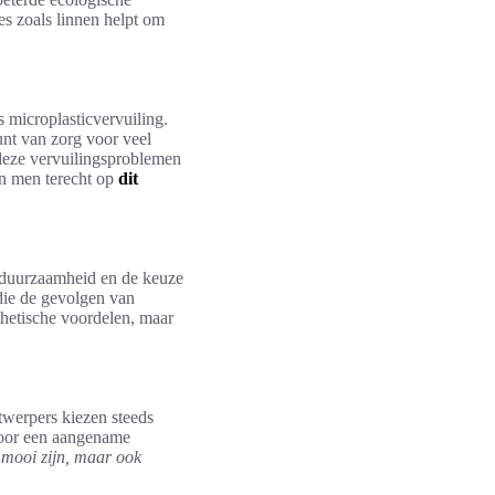
es zoals linnen helpt om
s microplasticvervuiling.
punt van zorg voor veel
deze vervuilingsproblemen
an men terecht op
dit
p duurzaamheid en de keuze
 die de gevolgen van
thetische voordelen, maar
twerpers kiezen steeds
 voor een aangename
 mooi zijn, maar ook