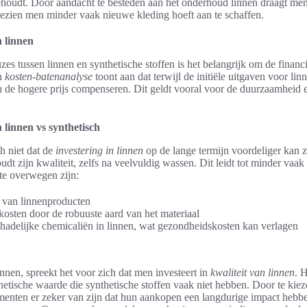
 behoudt. Door aandacht te besteden aan het onderhoud linnen draagt men
gezien men minder vaak nieuwe kleding hoeft aan te schaffen.
n linnen
es tussen linnen en synthetische stoffen is het belangrijk om de financ
n
kosten-batenanalyse
toont aan dat terwijl de initiële uitgaven voor lin
n de hogere prijs compenseren. Dit geldt vooral voor de duurzaamheid 
 linnen vs synthetisch
h niet dat de
investering in linnen
op de lange termijn voordeliger kan z
udt zijn kwaliteit, zelfs na veelvuldig wassen. Dit leidt tot minder vaa
 te overwegen zijn:
 van linnenproducten
sten door de robuuste aard van het materiaal
adelijke chemicaliën in linnen, wat gezondheidskosten kan verlagen
nnen, spreekt het voor zich dat men investeert in
kwaliteit van linnen
. H
hetische waarde die synthetische stoffen vaak niet hebben. Door te ki
menten er zeker van zijn dat hun aankopen een langdurige impact hebb