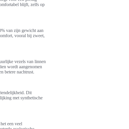
fortabel blijft, zelfs op
20% van zijn gewicht aan
omfort, vooral bij zweet,
urlijke vezels van linnen
endien wordt aangenomen
en betere nachtrust.
endelijkheid. Dit
elijking met synthetische
 het een veel
beterde ecologische