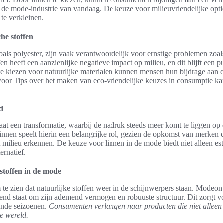
in de mode-industrie van vandaag. De keuze voor milieuvriendelijke opti
te verkleinen.
he stoffen
oals polyester, zijn vaak verantwoordelijk voor ernstige problemen zoal
en heeft een aanzienlijke negatieve impact op milieu, en dit blijft een 
e kiezen voor natuurlijke materialen kunnen mensen hun bijdrage aan 
Voor Tips over het maken van eco-vriendelijke keuzes in consumptie k
d
at een transformatie, waarbij de nadruk steeds meer komt te liggen o
Linnen speelt hierin een belangrijke rol, gezien de opkomst van merken
t milieu erkennen. De keuze voor linnen in de mode biedt niet alleen es
ernatief.
 stoffen in de mode
te zien dat natuurlijke stoffen weer in de schijnwerpers staan. Modeon
kend staat om zijn ademend vermogen en robuuste structuur. Dit zorgt
lende seizoenen.
Consumenten verlangen naar producten die niet alleen
e wereld.