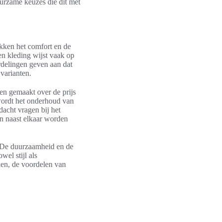
urzame keuzes die dit met
kken het comfort en de
n kleding wijst vaak op
rdelingen geven aan dat
varianten.
en gemaakt over de prijs
 wordt het onderhoud van
dacht vragen bij het
en naast elkaar worden
. De duurzaamheid en de
el stijl als
len, de voordelen van