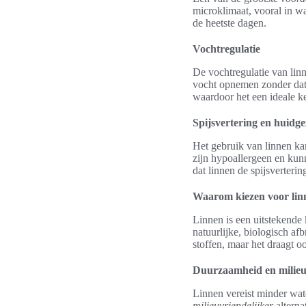
microklimaat, vooral in wa
de heetste dagen.
Vochtregulatie
De vochtregulatie van linn
vocht opnemen zonder dat d
waardoor het een ideale k
Spijsvertering en huidg
Het gebruik van linnen ka
zijn hypoallergeen en kun
dat linnen de spijsverteri
Waarom kiezen voor linn
Linnen is een uitstekende
natuurlijke, biologisch afb
stoffen, maar het draagt o
Duurzaamheid en milieu
Linnen vereist minder wate
milieuvriendelijker
alterna