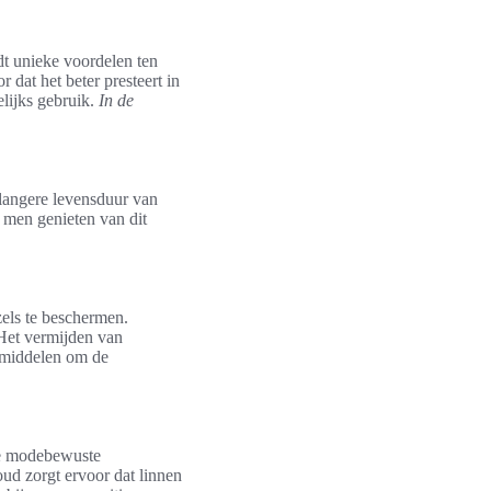
dt unieke voordelen ten
dat het beter presteert in
lijks gebruik.
In de
 langere levensduur van
n men genieten van dit
zels te beschermen.
 Het vermijden van
gsmiddelen om de
de modebewuste
oud zorgt ervoor dat linnen