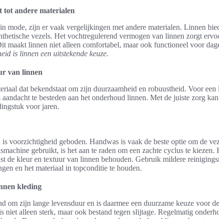
t tot andere materialen
in mode, zijn er vaak vergelijkingen met andere materialen. Linnen bie
thetische vezels. Het vochtregulerend vermogen van linnen zorgt ervoor 
 maakt linnen niet alleen comfortabel, maar ook functioneel voor dage
id is linnen een uitstekende keuze.
r van linnen
teriaal dat bekendstaat om zijn duurzaamheid en robuustheid. Voor een
m aandacht te besteden aan het onderhoud linnen. Met de juiste zorg ka
dingstuk voor jaren.
en is voorzichtigheid geboden. Handwas is vaak de beste optie om de ve
achine gebruikt, is het aan te raden om een zachte cyclus te kiezen.
st de kleur en textuur van linnen behouden. Gebruik mildere reinigin
ngen en het materiaal in topconditie te houden.
nnen kleding
end om zijn lange levensduur en is daarmee een duurzame keuze voor 
s niet alleen sterk, maar ook bestand tegen slijtage. Regelmatig onderh