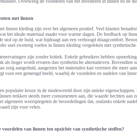
emonnee. Overweeg de voordelen van het investeren in linnen en de du
nten met linnen
 linnen kleding zijn over het algemeen positief. Veel klanten benadru
at het ideale materiaal maakt voor warme dagen. De feedback op linne
 de stof op de huid, wat bijdraagt aan een verhoogd draagcomfort. Beoo
der snel zweterig voelen in linnen kleding vergeleken met synthetische 
ntenervaringen zijn zonder kritiek. Enkele gebruikers hebben opmerking
aak als hoger wordt ervaren dan synthetische alternatieven. Bovendien
van zorg aangeduid, aangezien het materialen kan vereisen die meer aan
orgt voor een gemengd beeld, waarbij de voordelen en nadelen van linn
een populaire keuze in de modewereld door zijn unieke eigenschappen
n linnen trekken steeds meer consumenten aan, die waarde hechten aan zow
 het algemeen weerspiegelen de beoordelingen dat, ondanks enkele nade
aard zijn voor velen.
e voordelen van linnen ten opzichte van synthetische stoffen?