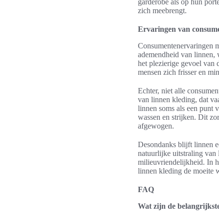
garderobe als op hun port
zich meebrengt.
Ervaringen van consume
Consumentenervaringen met
ademendheid van linnen, w
het plezierige gevoel van
mensen zich frisser en min
Echter, niet alle consume
van linnen kleding, dat v
linnen soms als een punt 
wassen en strijken. Dit z
afgewogen.
Desondanks blijft linnen 
natuurlijke uitstraling va
milieuvriendelijkheid. In
linnen kleding de moeite w
FAQ
Wat zijn de belangrijkst