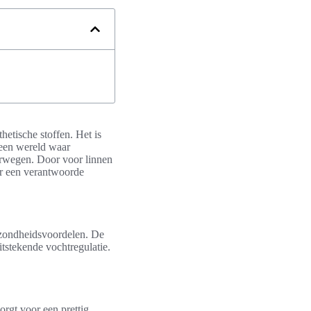
hetische stoffen. Het is
een wereld waar
verwegen. Door voor linnen
oor een verantwoorde
ezondheidsvoordelen. De
itstekende vochtregulatie.
rgt voor een prettig