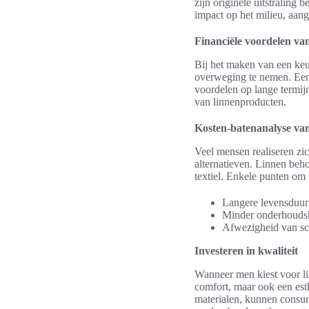
zijn originele uitstraling
impact op het milieu, aan
Financiële voordelen va
Bij het maken van een keuz
overweging te nemen. Ee
voordelen op lange termij
van linnenproducten.
Kosten-batenanalyse van
Veel mensen realiseren zic
alternatieven. Linnen beho
textiel. Enkele punten om
Langere levensduur
Minder onderhoudsko
Afwezigheid van sch
Investeren in kwaliteit
Wanneer men kiest voor li
comfort, maar ook een est
materialen, kunnen consu