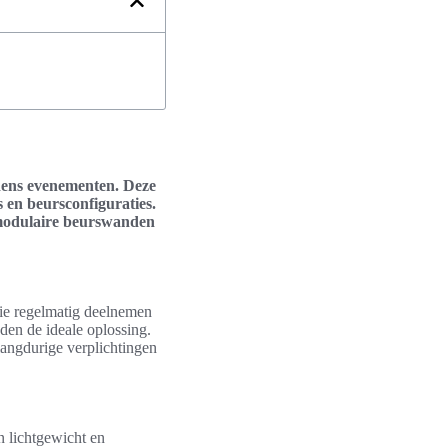
jdens evenementen. Deze
 en beursconfiguraties.
, modulaire beurswanden
die regelmatig deelnemen
den de ideale oplossing.
langdurige verplichtingen
n lichtgewicht en