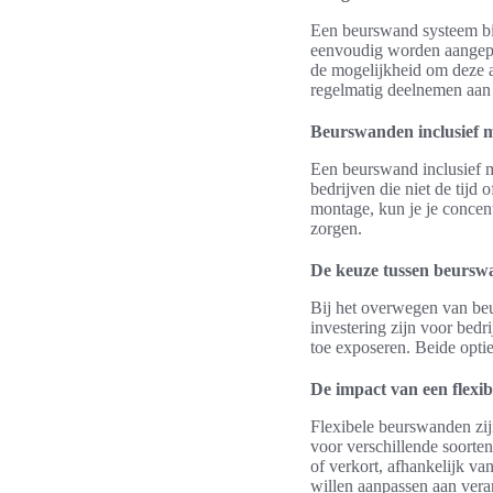
Een beurswand systeem bi
eenvoudig worden aangepas
de mogelijkheid om deze a
regelmatig deelnemen aan
Beurswanden inclusief 
Een beurswand inclusief m
bedrijven die niet de tijd
montage, kun je je concent
zorgen.
De keuze tussen beursw
Bij het overwegen van beu
investering zijn voor bedr
toe exposeren. Beide opti
De impact van een flexi
Flexibele beurswanden zijn
voor verschillende soort
of verkort, afhankelijk va
willen aanpassen aan ver