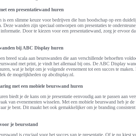
 met een presentatiewand huren
 is een slimme keuze voor bedrijven die hun boodschap op een duidelij
. Deze wanden zijn speciaal ontworpen om presentaties te ondersteun
informatie. Door te kiezen voor een presentatiewand, zorg je ervoor da
wanden bij ABC Display huren
en breed scala aan beurswanden die aan verschillende behoeften voldo
urswand met print, je vindt het allemaal bij ons. De ABC Display wan
 huren, wat je helpt om je volgende evenement tot een succes te maken.
dek de mogelijkheden op abcdisplay.nl.
varing met een mobiele beurswand huren
n biedt je de kans om je presentatie eenvoudig aan te passen aan versc
 vaak van evenementen wisselen. Met een mobiele beurswand heb je de v
aar je bent. Dit maakt het ook gemakkelijker om je branding consistent
voor je beursstand
eurswand is cruciaal voor het succes van je presentatie. Of je nu kiest 