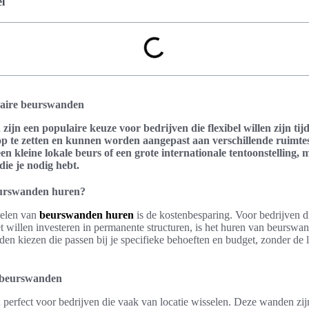
l
laire beurswanden
jn een populaire keuze voor bedrijven die flexibel willen zijn ti
p te zetten en kunnen worden aangepast aan verschillende ruimtes
en kleine lokale beurs of een grote internationale tentoonstelling
die je nodig hebt.
urswanden huren?
delen van
beurswanden huren
is de kostenbesparing. Voor bedrijven 
 willen investeren in permanente structuren, is het huren van beurswan
en kiezen die passen bij je specifieke behoeften en budget, zonder de 
le beurswanden
perfect voor bedrijven die vaak van locatie wisselen. Deze wanden zij