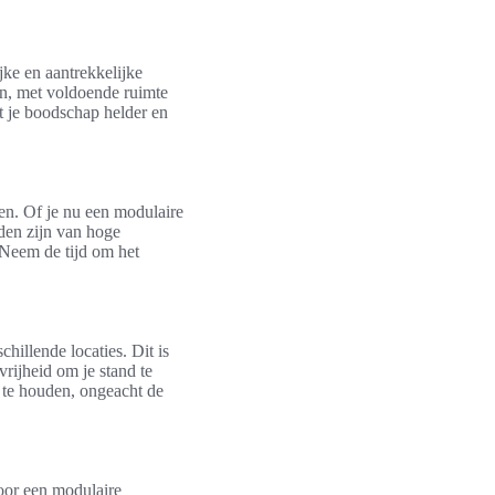
ke en aantrekkelijke
en, met voldoende ruimte
t je boodschap helder en
en. Of je nu een modulaire
den zijn van hoge
 Neem de tijd om het
hillende locaties. Dit is
rijheid om je stand te
 te houden, ongeacht de
voor een modulaire