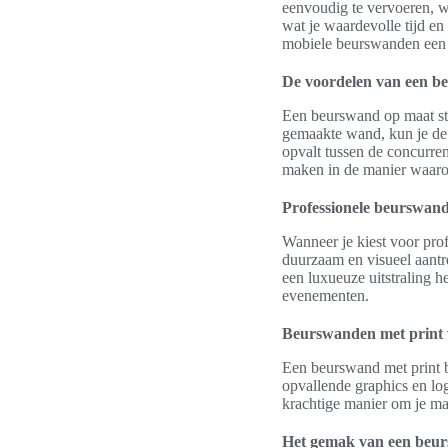
eenvoudig te vervoeren, w
wat je waardevolle tijd en
mobiele beurswanden een 
De voordelen van een b
Een beurswand op maat ste
gemaakte wand, kun je de 
opvalt tussen de concurre
maken in de manier waaro
Professionele beurswand
Wanneer je kiest voor pro
duurzaam en visueel aantr
een luxueuze uitstraling h
evenementen.
Beurswanden met print v
Een beurswand met print b
opvallende graphics en lo
krachtige manier om je mar
Het gemak van een beu