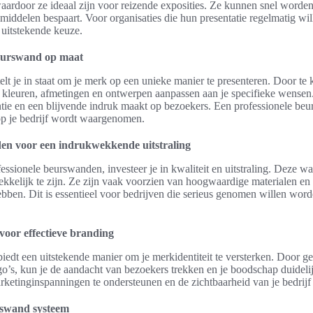
aardoor ze ideaal zijn voor reizende exposities. Ze kunnen snel worde
 middelen bespaart. Voor organisaties die hun presentatie regelmatig wi
uitstekende keuze.
eurswand op maat
lt je in staat om je merk op een unieke manier te presenteren. Door te
kleuren, afmetingen en ontwerpen aanpassen aan je specifieke wensen. 
ntie en een blijvende indruk maakt op bezoekers. Een professionele beu
p je bedrijf wordt waargenomen.
en voor een indrukwekkende uitstraling
fessionele beurswanden, investeer je in kwaliteit en uitstraling. Deze
ekkelijk te zijn. Ze zijn vaak voorzien van hoogwaardige materialen e
ebben. Dit is essentieel voor bedrijven die serieus genomen willen wor
oor effectieve branding
iedt een uitstekende manier om je merkidentiteit te versterken. Door g
go’s, kun je de aandacht van bezoekers trekken en je boodschap duideli
ketinginspanningen te ondersteunen en de zichtbaarheid van je bedrijf 
rswand systeem