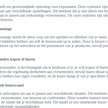
edt een gestroomlijnde oplossing voor exposanten. Deze systemen zij
t aan verschillende opstellingen. Dit betekent dat je niet alleen een 
an te passen aan toekomstige evenementen. Dit soort systemen zijn ide
 beurzen.
montage
ontage neemt de stress weg van het opzetten en afbreken van je stand. 
 of middelen hebben om zelf de beurswand op te zetten. Door te kiezen 
reren op het netwerken en het presenteren van je producten, terwijl pro
anden kopen of huren
rswanden, is het belangrijk om te beslissen of je ze wilt kopen of hur
ijven die regelmatig deelnemen aan evenementen, terwijl huren ideaal is
es hebben hun eigen voordelen, en de keuze hangt af van je specifieke 
bele beurswand
 ontworpen om aan te passen aan verschillende situaties. Dit betekent 
en evenementen, van beurzen tot conferenties. Deze wanden kunnen een
n de ruimte die je beschikbaar hebt. Dit maakt ze een uitstekende keuze 
anderende omstandigheden.