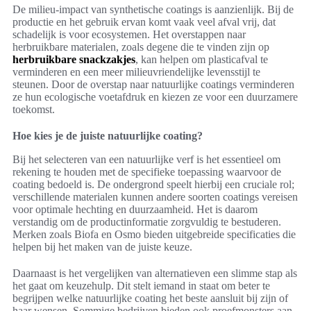
De milieu-impact van synthetische coatings is aanzienlijk. Bij de
productie en het gebruik ervan komt vaak veel afval vrij, dat
schadelijk is voor ecosystemen. Het overstappen naar
herbruikbare materialen, zoals degene die te vinden zijn op
herbruikbare snackzakjes
, kan helpen om plasticafval te
verminderen en een meer milieuvriendelijke levensstijl te
steunen. Door de overstap naar natuurlijke coatings verminderen
ze hun ecologische voetafdruk en kiezen ze voor een duurzamere
toekomst.
Hoe kies je de juiste natuurlijke coating?
Bij het selecteren van een natuurlijke verf is het essentieel om
rekening te houden met de specifieke toepassing waarvoor de
coating bedoeld is. De ondergrond speelt hierbij een cruciale rol;
verschillende materialen kunnen andere soorten coatings vereisen
voor optimale hechting en duurzaamheid. Het is daarom
verstandig om de productinformatie zorgvuldig te bestuderen.
Merken zoals Biofa en Osmo bieden uitgebreide specificaties die
helpen bij het maken van de juiste keuze.
Daarnaast is het vergelijken van alternatieven een slimme stap als
het gaat om keuzehulp. Dit stelt iemand in staat om beter te
begrijpen welke natuurlijke coating het beste aansluit bij zijn of
haar wensen. Sommige bedrijven bieden ook proefmonsters aan,