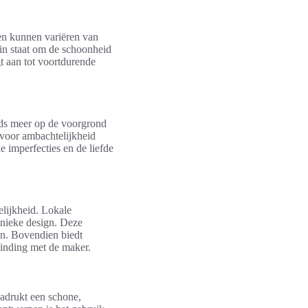
gen kunnen variëren van
 in staat om de schoonheid
t aan tot voortdurende
eds meer op de voorgrond
 voor ambachtelijkheid
 imperfecties en de liefde
lijkheid. Lokale
unieke design. Deze
en. Bovendien biedt
binding met de maker.
adrukt een schone,