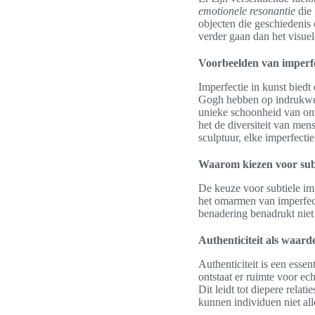
emotionele resonantie
die 
objecten die geschiedenis 
verder gaan dan het visuel
Voorbeelden van imperfe
Imperfectie in kunst bied
Gogh hebben op indrukwek
unieke schoonheid van onv
het de diversiteit van men
sculptuur, elke imperfecti
Waarom kiezen voor subt
De keuze voor subtiele impe
het omarmen van imperfect
benadering benadrukt niet
Authenticiteit als waard
Authenticiteit is een essen
ontstaat er ruimte voor e
Dit leidt tot diepere relat
kunnen individuen niet all