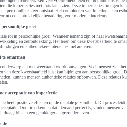
 uitnodigend aanvoelt. Een veel voorkomend element in minimalistische 
 die imperfecties met trots laten zien. Deze imperfecties brengen kara
en persoonlijke sfeer ontstaat. Het combineren van functionele en esth
vormt een aantrekkelijke benadering voor moderne interieurs.
 persoonlijke groei
ciale rol in persoonlijke groei. Wanneer iemand zijn of haar kwetsbaarh
ntwikkeling en zelfontdekking. Het leren om deze kwetsbaarheid te om
rbindingen en authentiekere interacties met anderen.
d te omarmen
 onderwerp dat met weerstand wordt ontvangen. Veel mensen zien het 
n van deze kwetsbaarheid juist kan bijdragen aan persoonlijke groei. Do
heden, kunnen mensen authentieke relaties opbouwen. Deze relaties k
elen.
oor acceptatie van imperfectie
tie heeft positieve effecten op de mentale gezondheid. Dit proces leidt
acceptatie. Door te erkennen dat niemand perfect is, vinden mensen vaa
t draagt bij aan een gelukkiger en gezonder leven.
mode