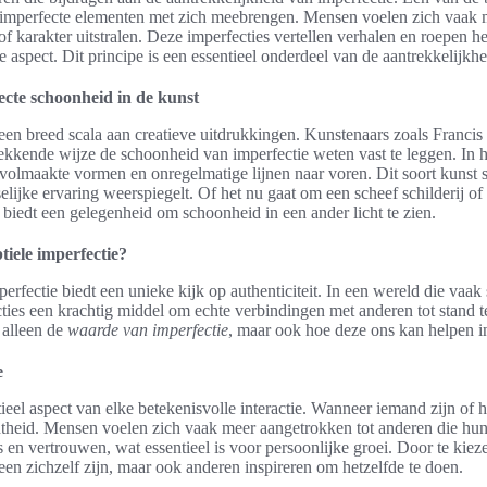
imperfecte elementen met zich meebrengen. Mensen voelen zich vaak 
of karakter uitstralen. Deze imperfecties vertellen verhalen en roepen h
e aspect. Dit principe is een essentieel onderdeel van de aantrekkelijkhe
cte schoonheid in de kunst
t een breed scala aan creatieve uitdrukkingen. Kunstenaars zoals Franci
kende wijze de schoonheid van imperfectie weten vast te leggen. In
olmaakte vormen en onregelmatige lijnen naar voren. Dit soort kunst
selijke ervaring weerspiegelt. Of het nu gaat om een scheef schilderij 
e biedt een gelegenheid om schoonheid in een ander licht te zien.
iele imperfectie?
rfectie biedt een unieke kijk op authenticiteit. In een wereld die vaak st
ies een krachtig middel om echte verbindingen met anderen tot stand 
 alleen de
waarde van imperfectie
, maar ook hoe deze ons kan helpen in
e
tieel aspect van elke betekenisvolle interactie. Wanneer iemand zijn of h
chtheid. Mensen voelen zich vaak meer aangetrokken tot anderen die hu
ies en vertrouwen, wat essentieel is voor persoonlijke groei. Door te kieze
een zichzelf zijn, maar ook anderen inspireren om hetzelfde te doen.