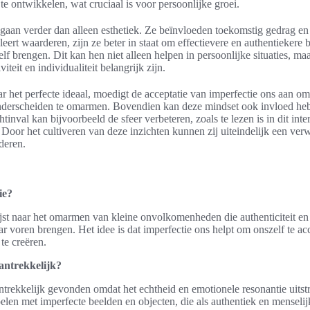
 te ontwikkelen, wat cruciaal is voor persoonlijke groei.
 gaan verder dan alleen esthetiek. Ze beïnvloeden toekomstig gedrag 
leert waarderen, zijn ze beter in staat om effectievere en authentiekere 
elf brengen. Dit kan hen niet alleen helpen in persoonlijke situaties, ma
teit en individualiteit belangrijk zijn.
aar het perfecte ideaal, moedigt de acceptatie van imperfectie ons aan o
onderscheiden te omarmen. Bovendien kan deze mindset ook invloed he
htinval kan bijvoorbeeld de sfeer verbeteren, zoals te lezen is in dit inte
. Door het cultiveren van deze inzichten kunnen zij uiteindelijk een ve
deren.
ie?
ijst naar het omarmen van kleine onvolkomenheden die authenticiteit en
r voren brengen. Het idee is dat imperfectie ons helpt om onszelf te ac
te creëren.
antrekkelijk?
ntrekkelijk gevonden omdat het echtheid en emotionele resonantie uitst
elen met imperfecte beelden en objecten, die als authentiek en mensel