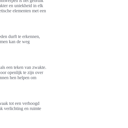
ontwerpen is het gebruik
kter en uniekheid in elk
etische elementen met een
eden durft te erkennen,
armen kan de weg
als een teken van zwakte.
or openlijk te zijn over
unnen hen helpen om
 vaak tot een verhoogd
k verlichting en ruimte