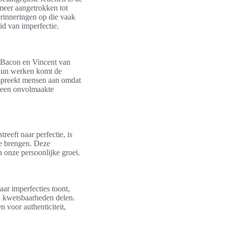
meer aangetrokken tot
erinneringen op die vaak
id van imperfectie.
s Bacon en Vincent van
 hun werken komt de
 spreekt mensen aan omdat
of een onvolmaakte
reeft naar perfectie, is
te brengen. Deze
 onze persoonlijke groei.
aar imperfecties toont,
n kwetsbaarheden delen.
n voor authenticiteit,