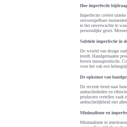
Hoe imperfectie bijdraa
Imperfectie creëert uniek
onvoorspelbare momenten t
in het onverwachte te waar
persoonlijke groei. Mensen
Subtiele imperfectie in d
De wereld van design onde
treedt. Handgemaakte prod
boven massaproductie. Con
voor het vak een belangrij
De opkomst van handge
De recente trend naar han
ambachtslieden en ethisch
producten vertellen vaak 
ambachtelijkheid niet alle
Minimalisme en imperfec
Minimalisme in interieur