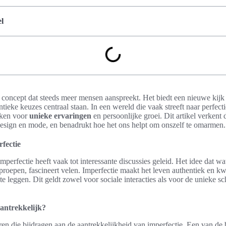
l
en concept dat steeds meer mensen aanspreekt. Het biedt een nieuwe kij
ntieke keuzes centraal staan. In een wereld die vaak streeft naar perfec
aken voor
unieke ervaringen
en persoonlijke groei. Dit artikel verkent
 design en mode, en benadrukt hoe het ons helpt om onszelf te omarmen.
fectie
perfectie heeft vaak tot interessante discussies geleid. Het idee dat wat
roepen, fascineert velen. Imperfectie maakt het leven authentiek en kwe
 te leggen. Dit geldt zowel voor sociale interacties als voor de unieke s
antrekkelijk?
oren die bijdragen aan de aantrekkelijkheid van imperfectie. Een van de 