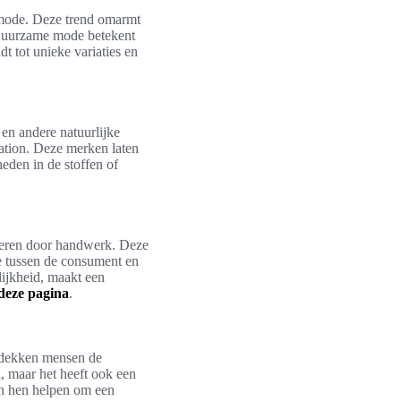
e mode. Deze trend omarmt
. Duurzame mode betekent
t tot unieke variaties en
en andere natuurlijke
ation. Deze merken laten
heden in de stoffen of
ireren door handwerk. Deze
ie tussen de consument en
lijkheid, maakt een
deze pagina
.
ntdekken mensen de
l, maar het heeft ook een
en hen helpen om een