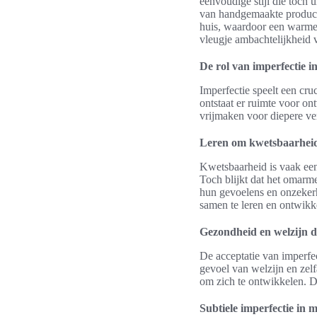
eenvoudige stijl die toch
van handgemaakte producten
huis, waardoor een warme 
vleugje ambachtelijkheid 
De rol van imperfectie in
Imperfectie speelt een cru
ontstaat er ruimte voor o
vrijmaken voor diepere ve
Leren om kwetsbaarhei
Kwetsbaarheid is vaak een
Toch blijkt dat het omarme
hun gevoelens en onzeker
samen te leren en ontwikk
Gezondheid en welzijn d
De acceptatie van imperfec
gevoel van welzijn en zelf
om zich te ontwikkelen. Di
Subtiele imperfectie in 