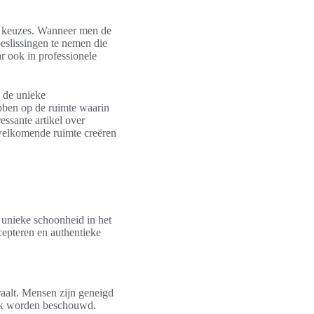
en keuzes. Wanneer men de
beslissingen te nemen die
ar ook in professionele
m de unieke
bben op de ruimte waarin
ressante artikel over
rwelkomende ruimte creëren
 unieke schoonheid in het
cepteren en authentieke
raalt. Mensen zijn geneigd
ijk worden beschouwd.