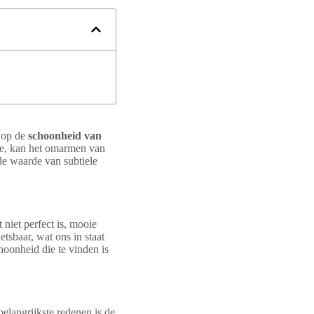
k op de
schoonheid van
tie, kan het omarmen van
 de waarde van subtiele
 niet perfect is, mooie
tsbaar, wat ons in staat
choonheid die te vinden is
belangrijkste redenen is de