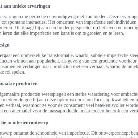
gt aan unieke ervaringen
e ervaringen die perfectie eenvoudigweg niet kan bieden. Deze ervarin
ot spontane interacties. Het omarmen van imperfectie stelt individuen
deren. Dit draagt bij aan een breder perspectief op het leven en moedig
 leren dat elke imperfectie een kans is om te groeien en te leren.
esign
rgaat een opmerkelijke transformatie, waarbij subtiele imperfectie ste
ucten winnen aan populariteit, als gevolg van een groeiende voorkeur
sumenten verlangen naar producten met een verhaal, waarbij de unieke
ke rol spelen.
maakte producten
dgemaakte producten weerspiegelt een sterke waardering voor ambachte
e merken dragen bij aan deze opkomst door hun focus op kwaliteit en 
een verhaal, waardoor ze voor de consument veel betekenisvoller word
en een alternatief voor de massaproductie, maar creëert het ook een ver
tie in interieurontwerp
ontwerp omarmt de schoonheid van imperfectie. Dit ontwerpconcept ben