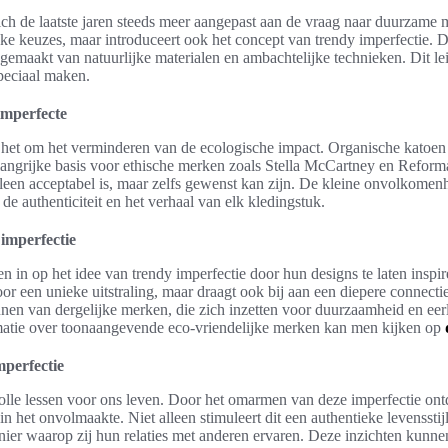
ich de laatste jaren steeds meer aangepast aan de vraag naar duurzam
lijke keuzes, maar introduceert ook het concept van trendy imperfectie
gemaakt van natuurlijke materialen en ambachtelijke technieken. Dit leid
speciaal maken.
mperfecte
het om het verminderen van de ecologische impact. Organische katoen 
angrijke basis voor ethische merken zoals Stella McCartney en Reform
alleen acceptabel is, maar zelfs gewenst kan zijn. De kleine onvolkomen
 authenticiteit en het verhaal van elk kledingstuk.
imperfectie
en in op het idee van trendy imperfectie door hun designs te laten insp
oor een unieke uitstraling, maar draagt ook bij aan een diepere connect
unen van dergelijke merken, die zich inzetten voor duurzaamheid en eer
rmatie over toonaangevende eco-vriendelijke merken kan men kijken op
mperfectie
olle lessen voor ons leven. Door het omarmen van deze imperfectie o
in het onvolmaakte. Niet alleen stimuleert dit een authentieke levensstij
nier waarop zij hun relaties met anderen ervaren. Deze inzichten kunn