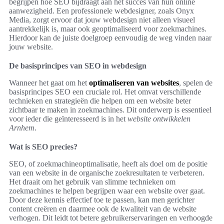
begrijpen hoe SEO bijdraagt aan het succes van hun online
aanwezigheid. Een professionele webdesigner, zoals Onyx
Media, zorgt ervoor dat jouw webdesign niet alleen visueel
aantrekkelijk is, maar ook geoptimaliseerd voor zoekmachines.
Hierdoor kan de juiste doelgroep eenvoudig de weg vinden naar
jouw website.
De basisprincipes van SEO in webdesign
Wanneer het gaat om het
optimaliseren van websites
, spelen de
basisprincipes SEO een cruciale rol. Het omvat verschillende
technieken en strategieën die helpen om een website beter
zichtbaar te maken in zoekmachines. Dit onderwerp is essentieel
voor ieder die geïnteresseerd is in het
website ontwikkelen
Arnhem
.
Wat is SEO precies?
SEO, of zoekmachineoptimalisatie, heeft als doel om de positie
van een website in de organische zoekresultaten te verbeteren.
Het draait om het gebruik van slimme technieken om
zoekmachines te helpen begrijpen waar een website over gaat.
Door deze kennis effectief toe te passen, kan men gerichter
content creëren en daarmee ook de kwaliteit van de website
verhogen. Dit leidt tot betere gebruikerservaringen en verhoogde