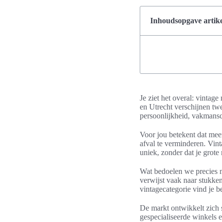
Inhoudsopgave artike
Je ziet het overal: vinta
en Utrecht verschijnen tw
persoonlijkheid, vakmans
Voor jou betekent dat meer
afval te verminderen. Vint
uniek, zonder dat je grote
Wat bedoelen we precies m
verwijst vaak naar stukken
vintagecategorie vind je b
De markt ontwikkelt zich 
gespecialiseerde winkels 