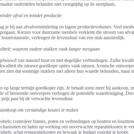
maakte onderdelen belanden niet vroegtijdig op de stortplaats.
 minder afval en minder productie
ag je bij aan afvalvermindering en lagere productievolumes. Veel meube
otgaan. Kiezen voor duurzame meubels verkleint die stroom van afval.
 houtrestauratie, verlengen de levensduur van een stuk aanzienlijk.
aliteit: waarom oudere stukken vaak langer meegaan
gebouwd van massief hout en met degelijke verbindingen. Zulke kwalit
kwaliteit die nieuwe goedkope opties vaak missen. Iconische ontwerp
n zien dat sommige stukken niet alleen hun waarde behouden, maar in 
an op lange termijn goedkoper zijn. Je betaalt soms meer bij aankoop, 
e of beroemde ontwerpers verhogen de potentiële waardestijging. Denk 
 prijs past bij de verwachte levensduur.
j aankoop om verstandige keuzes te maken
ubels: controleer frames, poten en verbindingen op houtrot en loszitten
echanismen en laden op werking om onverwachte reparatiekosten te ve
els: schat restauratiekosten en bewaak je budget voordat je koopt.