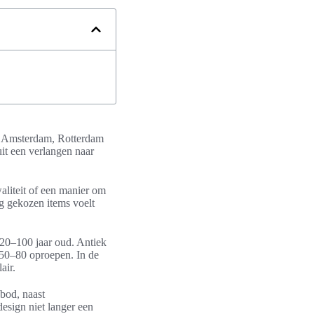
ls Amsterdam, Rotterdam
it een verlangen naar
waliteit of een manier om
ig gekozen items voelt
 20–100 jaar oud. Antiek
n 50–80 oproepen. In de
air.
nbod, naast
esign niet langer een