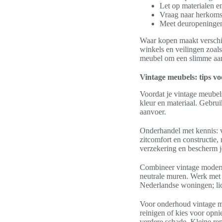
Let op materialen e
Vraag naar herkomst
Meet deuropeningen 
Waar kopen maakt verschil
winkels en veilingen zoals
meubel om een slimme aa
Vintage meubels: tips 
Voordat je vintage meubels
kleur en materiaal. Gebrui
aanvoer.
Onderhandel met kennis: ve
zitcomfort en constructie,
verzekering en bescherm je
Combineer vintage modern 
neutrale muren. Werk met t
Nederlandse woningen; lich
Voor onderhoud vintage meu
reinigen of kies voor opni
verdere schade. Kleine rep