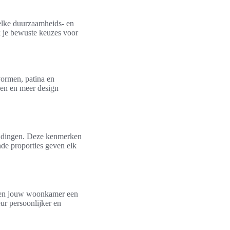
welke duurzaamheids- en
 je bewuste keuzes voor
vormen, patina en
gen en meer design
bindingen. Deze kenmerken
nde proporties geven elk
geven jouw woonkamer een
ur persoonlijker en