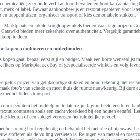
n chemicaliën; zeer oude verf kan lood bevatten en hout kan aantastin
, merk of label. Bewaar aankoopbewijs en restoratiepapieren voor late
en trappenhuizen; organiseer transport of kies demontabele stukken.
. Marktplaats en lokale kringloopwinkels bieden vaak lage prijzen. Ges
 Catawiki bieden meer zekerheid over authenticiteit. Vergelijk garantieb
nkoop te doen.
voor kopen, combineren en onderhouden
 kopen gaat, bepaal eerst stijl en budget. Maak een korte wensenlijst 
k filters op Marktplaats, eBay of gespecialiseerde winkels en volg favo
rgelijk prijzen van gelijksoortige stukken en houd rekening met restau
 maak foto’s van schade en meet thuis de ruimte nauwkeurig. Bij dure a
 meubel tijdens transport.
door één item het middelpunt te laten zijn, bijvoorbeeld een leren ba
extuurcontrasten zoals een zacht vloerkleed bij een houten eettafel. Let
te kleuren of een spiegel vergroten het ruimtelijke gevoel.
bels reinig hout regelmatig en behandel het met olie of bijenwas. Laat
euw stofferen als de vulling versleten is. Reinigen van metaal en roest
araties kun je zelf doen: houtlijm bij scheuren en poten vastzetten met 