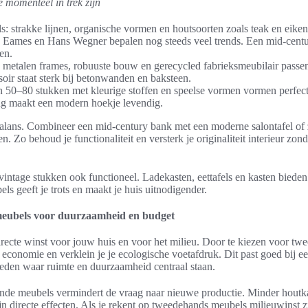
e momenteel in trek zijn
: strakke lijnen, organische vormen en houtsoorten zoals teak en eike
 Eames en Hans Wegner bepalen nog steeds veel trends. Een mid-centur
en.
: metalen frames, robuuste bouw en gerecycled fabrieksmeubilair passen
soir staat sterk bij betonwanden en baksteen.
n 50–80 stukken met kleurige stoffen en speelse vormen vormen perfect
ting maakt een modern hoekje levendig.
lans. Combineer een mid-century bank met een moderne salontafel of z
. Zo behoud je functionaliteit en versterk je originaliteit interieur zon
 vintage stukken ook functioneel. Ladekasten, eettafels en kasten biede
ls geeft je trots en maakt je huis uitnodigender.
meubels voor duurzaamheid en budget
recte winst voor jouw huis en voor het milieu. Door te kiezen voor tw
e economie en verklein je je ecologische voetafdruk. Dit past goed bij e
steden waar ruimte en duurzaamheid centraal staan.
nde meubels vermindert de vraag naar nieuwe productie. Minder houtk
n directe effecten. Als je rekent op tweedehands meubels milieuwinst zi