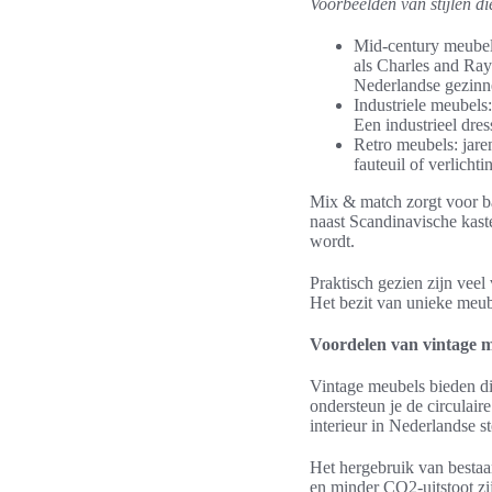
Voorbeelden van stijlen di
Mid-century meubels
als Charles and Ray
Nederlandse gezinn
Industriele meubels
Een industrieel dres
Retro meubels: jare
fauteuil of verlich
Mix & match zorgt voor ba
naast Scandinavische kasten
wordt.
Praktisch gezien zijn veel
Het bezit van unieke meube
Voordelen van vintage 
Vintage meubels bieden di
ondersteun je de circulair
interieur in Nederlandse 
Het hergebruik van bestaa
en minder CO2-uitstoot zij