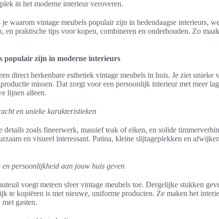
 plek in het moderne interieur veroveren.
es je waarom vintage meubels populair zijn in hedendaagse interieurs, 
n, en praktische tips voor kopen, combineren en onderhouden. Zo maak
populair zijn in moderne interieurs
n direct herkenbare esthetiek vintage meubels in huis. Je ziet unieke 
roductie missen. Dat zorgt voor een persoonlijk interieur met meer la
e lijnen alleen.
acht en unieke karakteristieken
e details zoals fineerwerk, massief teak of eiken, en solide timmerver
zaam en visueel interessant. Patina, kleine slijtageplekken en afwijke
 en persoonlijkheid aan jouw huis geven
 fauteuil voegt meteen sfeer vintage meubels toe. Dergelijke stukken 
jk te kopiëren is met nieuwe, uniforme producten. Ze maken het interie
 met gasten.