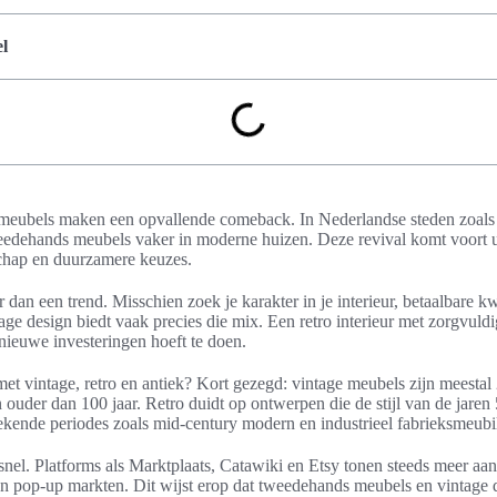
l
ge meubels maken een opvallende comeback. In Nederlandse steden zoa
eedehands meubels vaker in moderne huizen. Deze revival komt voort u
chap en duurzamere keuzes.
 dan een trend. Misschien zoek je karakter in je interieur, betaalbare k
age design biedt vaak precies die mix. Een retro interieur met zorgvuld
 nieuwe investeringen hoeft te doen.
et vintage, retro en antiek? Kort gezegd: vintage meubels zijn meestal
 ouder dan 100 jaar. Retro duidt op ontwerpen die de stijl van de jare
ekende periodes zoals mid-century modern en industrieel fabrieksmeubil
snel. Platforms als Marktplaats, Catawiki en Etsy tonen steeds meer aa
en pop-up markten. Dit wijst erop dat tweedehands meubels en vintage d