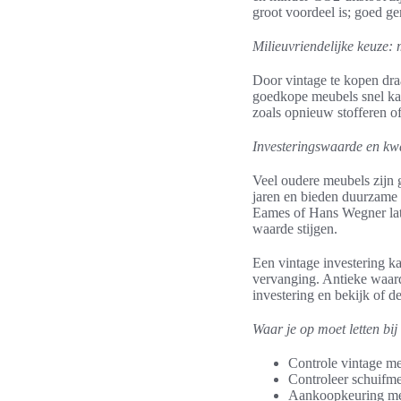
groot voordeel is; goed ge
Milieuvriendelijke keuze:
Door vintage te kopen dra
goedkope meubels snel kap
zoals opnieuw stofferen of
Investeringswaarde en kw
Veel oudere meubels zijn 
jaren en bieden duurzame 
Eames of Hans Wegner late
waarde stijgen.
Een vintage investering k
vervanging. Antieke waard
investering en bekijk of de
Waar je op moet letten bi
Controle vintage me
Controleer schuifm
Aankoopkeuring meub