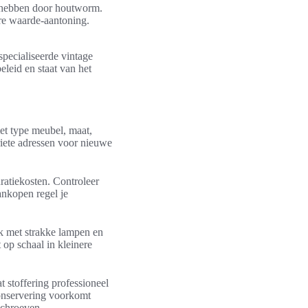
g hebben door houtworm.
re waarde-aantoning.
pecialiseerde vintage
eleid en staat van het
met type meubel, maat,
riete adressen voor nieuwe
ratiekosten. Controleer
ankopen regel je
nk met strakke lampen en
 op schaal in kleinere
 stoffering professioneel
conservering voorkomt
schroeven.