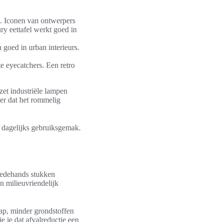
n. Iconen van ontwerpers
y eettafel werkt goed in
 goed in urban interieurs.
e eyecatchers. Een retro
et industriële lampen
der dat het rommelig
n dagelijks gebruiksgemak.
eedehands stukken
en milieuvriendelijk
ap, minder grondstoffen
e je dat afvalreductie een