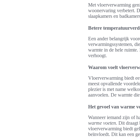
Met vloerverwarming genie
woonervaring verbetert. D
slaapkamers en badkamers.
Betere temperatuurverd
Een ander belangrijk voord
verwarmingssystemen, die
warmte in de hele ruimte.
verhoogt.
Waarom voelt vloerverw
Vloerverwarming biedt e
meest opvallende voordele
plezier is met name welko
aanvoelen. De warmte die 
Het gevoel van warme v
Wanneer iemand zijn of ha
warme voeten
. Dit draagt
vloerverwarming biedt geli
beïnvloedt. Dit kan een g