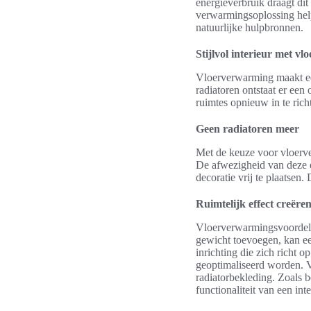
energieverbruik draagt di
verwarmingsoplossing help
natuurlijke hulpbronnen.
Stijlvol interieur met v
Vloerverwarming maakt een
radiatoren ontstaat er een 
ruimtes opnieuw in te ri
Geen radiatoren meer
Met de keuze voor vloerver
De afwezigheid van deze el
decoratie vrij te plaatsen
Ruimtelijk effect creëre
Vloerverwarmingsvoordelen
gewicht toevoegen, kan een
inrichting die zich richt 
geoptimaliseerd worden. 
radiatorbekleding. Zoals 
functionaliteit van een int