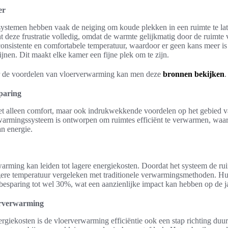
er
ystemen hebben vaak de neiging om koude plekken in een ruimte te lat
 deze frustratie volledig, omdat de warmte gelijkmatig door de ruimte 
onsistente en comfortabele temperatuur, waardoor er geen kans meer i
nen. Dit maakt elke kamer een fijne plek om te zijn.
r de voordelen van vloerverwarming kan men deze
bronnen bekijken
.
sparing
et alleen comfort, maar ook indrukwekkende voordelen op het gebied v
rwarmingssysteem is ontworpen om ruimtes efficiënt te verwarmen, waa
an energie.
arming kan leiden tot lagere energiekosten. Doordat het systeem de ru
agere temperatuur vergeleken met traditionele verwarmingsmethoden. 
besparing tot wel 30%, wat een aanzienlijke impact kan hebben op de ja
rverwarming
ergiekosten is de vloerverwarming efficiëntie ook een stap richting duu