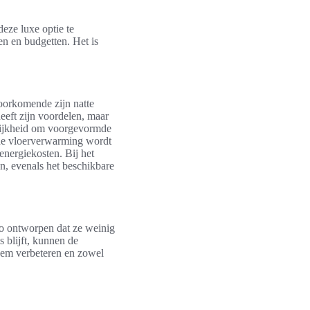
eze luxe optie te
en en budgetten. Het is
oorkomende zijn natte
eeft zijn voordelen, maar
elijkheid om voorgevormde
sche vloerverwarming wordt
energiekosten. Bij het
n, evenals het beschikbare
o ontworpen dat ze weinig
 blijft, kunnen de
teem verbeteren en zowel