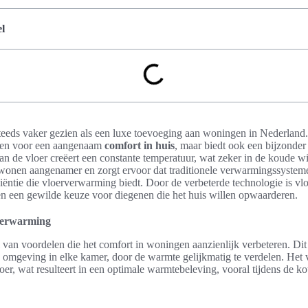
l
eeds vaker gezien als een luxe toevoeging aan woningen in Nederlan
leen voor een aangenaam
comfort in huis
, maar biedt ook een bijzonde
n de vloer creëert een constante temperatuur, wat zeker in de koude 
 wonen aangenamer en zorgt ervoor dat traditionele verwarmingssystem
iciëntie die vloerverwarming biedt. Door de verbeterde technologie is v
n een gewilde keuze voor diegenen die het huis willen opwaarderen.
verwarming
 van voordelen die het comfort in woningen aanzienlijk verbeteren. D
omgeving in elke kamer, door de warmte gelijkmatig te verdelen. Het v
vloer, wat resulteert in een optimale warmtebeleving, vooral tijdens de 