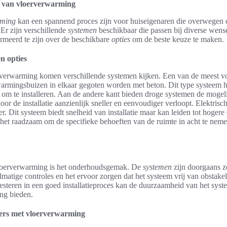
d van vloerverwarming
rming
kan een spannend proces zijn voor huiseigenaren die overwegen d
Er zijn verschillende
systemen
beschikbaar die passen bij diverse wens
rmeerd te zijn over de beschikbare
opties
om de beste keuze te maken.
n opties
oerverwarming komen verschillende systemen kijken. Een van de meest v
armingsbuizen in elkaar gegoten worden met beton. Dit type systeem h
te om te installeren. Aan de andere kant bieden droge systemen de mog
oor de installatie aanzienlijk sneller en eenvoudiger verloopt. Elektri
r. Dit systeem biedt snelheid van installatie maar kan leiden tot hogere 
 het raadzaam om de specifieke behoeften van de ruimte in acht te neme
loerverwarming is het onderhoudsgemak. De
systemen
zijn doorgaans z
atige controles en het ervoor zorgen dat het systeem vrij van obstakels
vesteren in een goed installatieproces kan de duurzaamheid van het sys
ing bieden.
ers met vloerverwarming