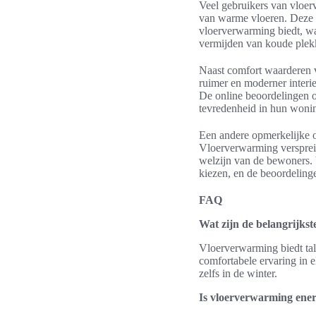
Veel gebruikers van vloer
van warme vloeren. Deze 
vloerverwarming biedt, wa
vermijden van koude plekk
Naast comfort waarderen 
ruimer en moderner interi
De online beoordelingen o
tevredenheid in hun woni
Een andere opmerkelijke op
Vloerverwarming verspreid
welzijn van de bewoners. 
kiezen, en de beoordeling
FAQ
Wat zijn de belangrijks
Vloerverwarming biedt tal
comfortabele ervaring in 
zelfs in de winter.
Is vloerverwarming energ