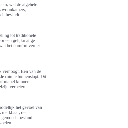
aan, wat de algehele
ls woonkamers,
ch bevindt.
ling tot traditionele
or een gelijkmatige
wat het comfort verder
jk verhoogt. Een van de
de ruimte binnenstapt. Dit
mfortabel kunnen
zijn verbetert.
ddellijk het gevoel van
is merkbaar; de
de gemoedstoestand
voelen.