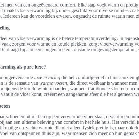
t men van een ongeëvenaard comfort. Elke stap voelt warm en prettig 
it maakt vloerverwarming bijzonder geschikt voor diverse ruimtes zoa
 Iedereen kan de voordelen ervaren, ongeacht de ruimte waarin men zi
eling
eel van vloerverwarming is de betere temperatuurverdeling. In tegenstel
 vaak zorgen voor warme en koude plekken, zorgt vloerverwarming vo
 Dit draagt bij aan een aangename en constante omgevingstemperatuur, 
arming als pure luxe?
en ongeëvenaarde
luxe ervaring
die het comfortgevoel in huis aanzienli
n is de sensatie van
warme voeten
, die direct voelbaar is wanneer men 
m tijdens de koude wintermaanden, wanneer traditionele vloeren onco
vanuit de vloer komt, creëert een aangename sfeer die het algemeen wel
oeten
ar schoenen uittrekt en op een verwarmde vloer staat, ervaart men onmi
 bij aan een ultieme beleving van comfort in het hele huis. Het verschil 
jkmatige en zachte warmte die niet alleen fysiek prettig is, maar ook 
evoel van ontspannen thuis zijn, waar mensen zich meer op hun gemak 