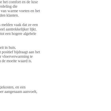
r het comfort en de luxe
rdeling die
n van warme voeten en het
den klanten.
 melden vaak dat ze een
l aantrekkelijker lijkt.
tot een hogere algehele
it in huis.
positief bijdraagt aan het
or vloerverwarming te
m de moeite waard is.
iekosten, en een
loer aangenaam aanvoelt,