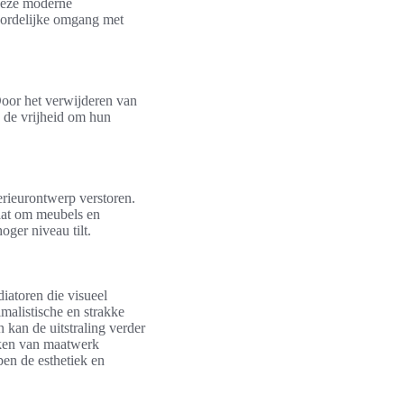
 deze moderne
oordelijke omgang met
Door het verwijderen van
rs de vrijheid om hun
terieurontwerp verstoren.
taat om meubels en
oger niveau tilt.
iatoren die visueel
imalistische en strakke
 kan de uitstraling verder
aken van maatwerk
pen de esthetiek en