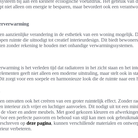
t systeem bij aan een kleinere ecologische voetafdruk. Het gebruik van
t niet alleen om energie te besparen, maar bevordert ook een verantw
loerverwarming
 aanzienlijke verandering in de esthetiek van een woning mogelijk. 
open ruimte die uitnodigt tot creatief interieurdesign. Dit biedt bewone
chten zonder rekening te houden met onhandige verwarmingssystemen.
warming is het verleden tijd dat radiatoren in het zicht staan en het in
ementen geeft niet alleen een moderne uitstraling, maar stelt ook in s
. Dit zorgt voor een soepele en harmonieuze look die de ruimte naar een h
n
 omvatten ook het creëren van een groter ruimtelijk effect. Zonder rad
 interieur zich vrijer en luchtiger aanvoelen. Dit nodigt uit tot een min
op de vloer en andere meubels. Met goed gekozen kleuren en afwerkingen
Voor een perfecte pasvorm en behoud van stijl kan men ook gebruikm
beschreven op
deze pagina
, kunnen verschillende materialen en ontwer
erieur verbeteren.