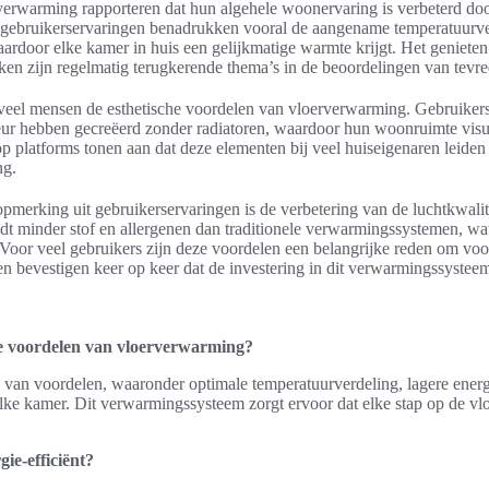
verwarming rapporteren dat hun algehele woonervaring is verbeterd doo
gebruikerservaringen benadrukken vooral de aangename temperatuurve
ardoor elke kamer in huis een gelijkmatige warmte krijgt. Het geniete
en zijn regelmatig terugkerende thema’s in de beoordelingen van tevre
veel mensen de esthetische voordelen van vloerverwarming. Gebruikers
eur hebben gecreëerd zonder radiatoren, waardoor hun woonruimte visuee
p platforms tonen aan dat deze elementen bij veel huiseigenaren leiden 
ng.
merking uit gebruikerservaringen is de verbetering van de luchtkwalite
t minder stof en allergenen dan traditionele verwarmingssystemen, wat 
Voor veel gebruikers zijn deze voordelen een belangrijke reden om vo
en bevestigen keer op keer dat de investering in dit verwarmingssystee
te voordelen van vloerverwarming?
 van voordelen, waaronder optimale temperatuurverdeling, lagere energ
elke kamer. Dit verwarmingssysteem zorgt ervoor dat elke stap op de v
ie-efficiënt?