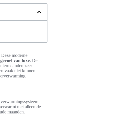
d. Deze moderne
r
gevoel van luxe
. De
wintermaanden zeer
en vaak niet kunnen
loerverwarming
it verwarmingssysteem
erwarmt niet alleen de
koude maanden.