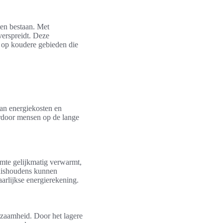
en bestaan. Met
verspreidt. Deze
s op koudere gebieden die
an energiekosten en
rdoor mensen op de lange
imte gelijkmatig verwarmt,
Huishoudens kunnen
arlijkse energierekening.
rzaamheid. Door het lagere