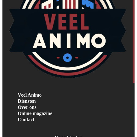
Veel Animo
Diensten
Over ons
Online magazine
Contact