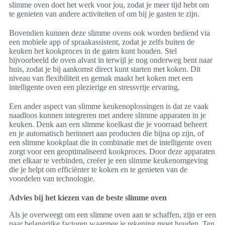
slimme oven doet het werk voor jou, zodat je meer tijd hebt om
te genieten van andere activiteiten of om bij je gasten te zijn.
Bovendien kunnen deze slimme ovens ook worden bediend via
een mobiele app of spraakassistent, zodat je zelfs buiten de
keuken het kookproces in de gaten kunt houden. Stel
bijvoorbeeld de oven alvast in terwijl je nog onderweg bent naar
huis, zodat je bij aankomst direct kunt starten met koken. Dit
niveau van flexibiliteit en gemak maakt het koken met een
intelligente oven een plezierige en stressvrije ervaring.
Een ander aspect van slimme keukenoplossingen is dat ze vaak
naadloos kunnen integreren met andere slimme apparaten in je
keuken. Denk aan een slimme koelkast die je voorraad beheert
en je automatisch herinnert aan producten die bijna op zijn, of
een slimme kookplaat die in combinatie met de intelligente oven
zorgt voor een geoptimaliseerd kookproces. Door deze apparaten
met elkaar te verbinden, creëer je een slimme keukenomgeving
die je helpt om efficiënter te koken en te genieten van de
voordelen van technologie.
Advies bij het kiezen van de beste slimme oven
Als je overweegt om een slimme oven aan te schaffen, zijn er een
paar belangrijke factoren waarmee je rekening moet houden. Ten