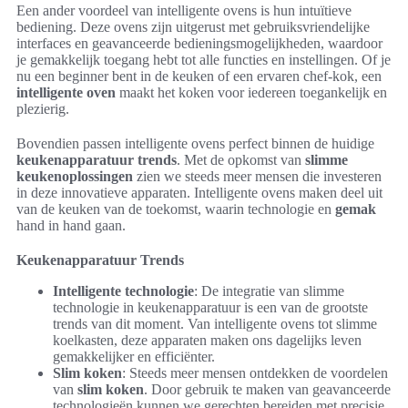
Een ander voordeel van intelligente ovens is hun intuïtieve
bediening. Deze ovens zijn uitgerust met gebruiksvriendelijke
interfaces en geavanceerde bedieningsmogelijkheden, waardoor
je gemakkelijk toegang hebt tot alle functies en instellingen. Of je
nu een beginner bent in de keuken of een ervaren chef-kok, een
intelligente oven
maakt het koken voor iedereen toegankelijk en
plezierig.
Bovendien passen intelligente ovens perfect binnen de huidige
keukenapparatuur trends
. Met de opkomst van
slimme
keukenoplossingen
zien we steeds meer mensen die investeren
in deze innovatieve apparaten. Intelligente ovens maken deel uit
van de keuken van de toekomst, waarin technologie en
gemak
hand in hand gaan.
Keukenapparatuur Trends
Intelligente technologie
: De integratie van slimme
technologie in keukenapparatuur is een van de grootste
trends van dit moment. Van intelligente ovens tot slimme
koelkasten, deze apparaten maken ons dagelijks leven
gemakkelijker en efficiënter.
Slim koken
: Steeds meer mensen ontdekken de voordelen
van
slim koken
. Door gebruik te maken van geavanceerde
technologieën kunnen we gerechten bereiden met precisie