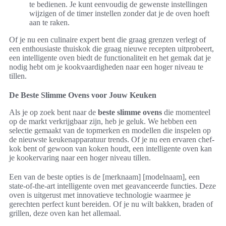
te bedienen. Je kunt eenvoudig de gewenste instellingen
wijzigen of de timer instellen zonder dat je de oven hoeft
aan te raken.
Of je nu een culinaire expert bent die graag grenzen verlegt of
een enthousiaste thuiskok die graag nieuwe recepten uitprobeert,
een intelligente oven biedt de functionaliteit en het gemak dat je
nodig hebt om je kookvaardigheden naar een hoger niveau te
tillen.
De Beste Slimme Ovens voor Jouw Keuken
Als je op zoek bent naar de
beste slimme ovens
die momenteel
op de markt verkrijgbaar zijn, heb je geluk. We hebben een
selectie gemaakt van de topmerken en modellen die inspelen op
de nieuwste keukenapparatuur trends. Of je nu een ervaren chef-
kok bent of gewoon van koken houdt, een intelligente oven kan
je kookervaring naar een hoger niveau tillen.
Een van de beste opties is de [merknaam] [modelnaam], een
state-of-the-art intelligente oven met geavanceerde functies. Deze
oven is uitgerust met innovatieve technologie waarmee je
gerechten perfect kunt bereiden. Of je nu wilt bakken, braden of
grillen, deze oven kan het allemaal.