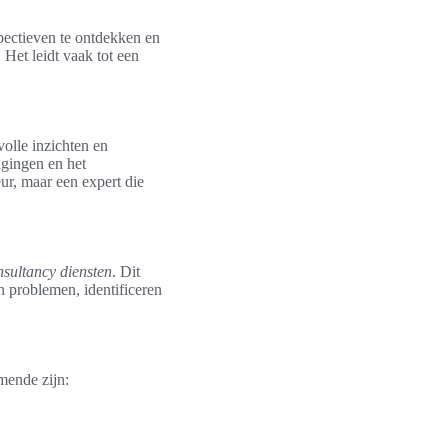
pectieven te ontdekken en
Het leidt vaak tot een
volle inzichten en
agingen en het
eur, maar een expert die
nsultancy diensten
. Dit
n problemen, identificeren
mende zijn: