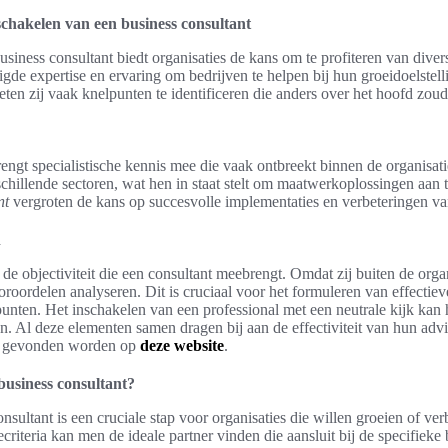
schakelen van een business consultant
siness consultant biedt organisaties de kans om te profiteren van diver
gde expertise en ervaring om bedrijven te helpen bij hun groeidoelstel
ten zij vaak knelpunten te identificeren die anders over het hoofd zou
rengt specialistische kennis mee die vaak ontbreekt binnen de organisat
schillende sectoren, wat hen in staat stelt om maatwerkoplossingen aan
nt
vergroten de kans op succesvolle implementaties en verbeteringen va
n
 de objectiviteit die een consultant meebrengt. Omdat zij buiten de organ
ooroordelen analyseren. Dit is cruciaal voor het formuleren van effectiev
punten. Het inschakelen van een professional met een neutrale kijk kan
. Al deze elementen samen dragen bij aan de effectiviteit van hun advi
an gevonden worden op
deze website
.
business consultant?
nsultant is een cruciale stap voor organisaties die willen groeien of ver
criteria kan men de ideale partner vinden die aansluit bij de specifieke 