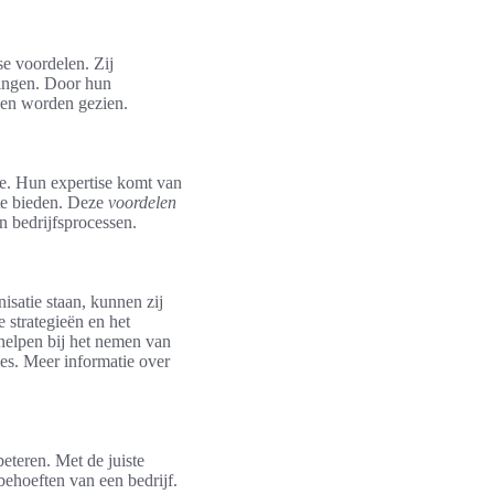
se voordelen. Zij
lingen. Door hun
den worden gezien.
ie. Hun expertise komt van
 te bieden. Deze
voordelen
n bedrijfsprocessen.
isatie staan, kunnen zij
e strategieën en het
 helpen bij het nemen van
es. Meer informatie over
beteren. Met de juiste
behoeften van een bedrijf.