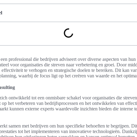
l
 een professional die bedrijven adviseert over diverse aspecten van hun 
ntieel voor organisaties die streven naar verbetering en groei. Door midd
 effectiviteit te verhogen en strategische doelen te bereiken. Dit kan va
he planning, waarbij de focus ligt op het creëren van waarde en het optim
nsulting
zich ontwikkeld tot een onmisbare schakel voor organisaties die streven 
t op het verbeteren van bedrijfsprocessen en het ontwikkelen van effec
arkt kunnen externe experts waardevolle inzichten bieden die interne 
erkt samen met bedrijven om hun specifieke behoeften te begrijpen. Dit
prestaties tot het implementeren van innovatieve technologieën. Dankzij
drijven hun uitdagingen beter aanpakken en kansen optimaal benutten.