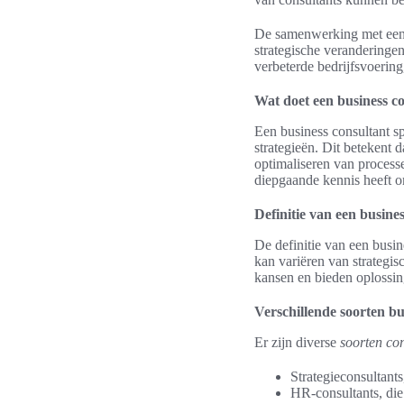
De samenwerking met een b
strategische veranderingen
verbeterde bedrijfsvoering
Wat doet een business co
Een business consultant sp
strategieën. Dit betekent 
optimaliseren van processe
diepgaande kennis heeft om
Definitie van een busine
De definitie van een busi
kan variëren van strategis
kansen en bieden oplossin
Verschillende soorten bu
Er zijn diverse
soorten con
Strategieconsultants
HR-consultants, die 