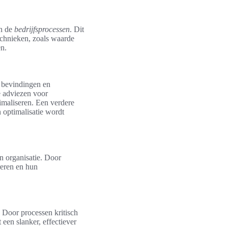
an de
bedrijfsprocessen
. Dit
technieken, zoals waarde
n.
e bevindingen en
e adviezen voor
timaliseren. Een verdere
 optimalisatie wordt
n organisatie. Door
reren en hun
. Door processen kritisch
 een slanker, effectiever