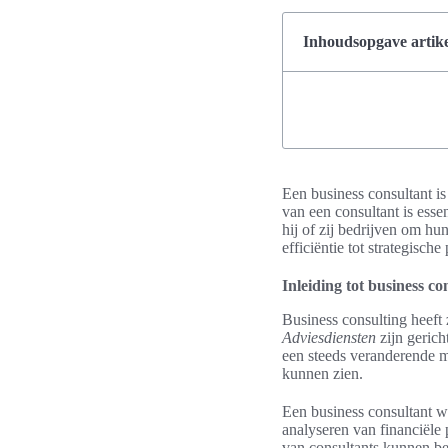
Inhoudsopgave artike
Een business consultant is
van een consultant is esse
hij of zij bedrijven om hun
efficiëntie tot strategisc
Inleiding tot business co
Business consulting heeft 
Adviesdiensten
zijn gerich
een steeds veranderende m
kunnen zien.
Een business consultant w
analyseren van financiële 
van consultants kunnen be