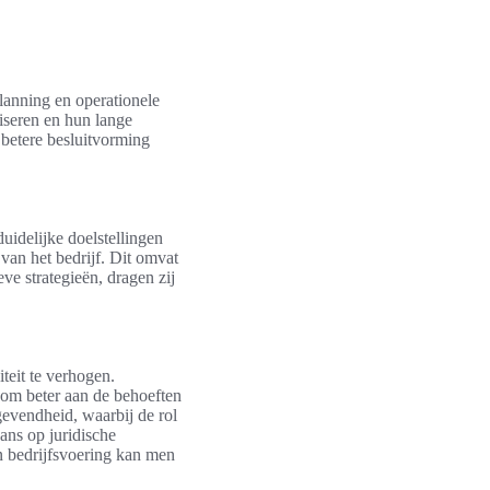
planning en operationele
iseren en hun lange
t betere besluitvorming
uidelijke doelstellingen
van het bedrijf. Dit omvat
ve strategieën, dragen zij
teit te verhogen.
n om beter aan de behoeften
gevendheid, waarbij de rol
ans op juridische
an bedrijfsvoering kan men