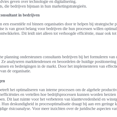
advies geven over technologie en digitalisering.
, die bedrijven bijstaan in hun marketingstrategieën.
consultant in bedrijven
n een essentiële rol binnen organisaties door te helpen bij strategische 
ise is van groot belang voor bedrijven die hun processen willen optimal
ontwikkelen. Dit leidt niet alleen tot verhoogde efficiëntie, maar ook to
che planning ondersteunen consultants bedrijven bij het formuleren van d
. Ze analyseren markttendensen en beoordelen de huidige positionering 
ansen en bedreigingen in de markt. Door het implementeren van effectie
van de organisatie.
gen
etreft het optimaliseren van interne processen om de algehele productivi
inefficiënties en vertellen hoe bedrijfsprocessen kunnen worden herzie
oen. Dit laat ruimte voor het verbeteren van klanttevredenheid en winst
s. Hun deskundigheid in procesoptimalisatie draagt bij aan een geringe k
jdige risicoanalyse. Voor meer inzichten over de juridische aspecten v