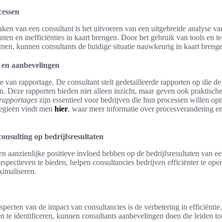
cessen
aken van een consultant is het uitvoeren van een uitgebreide analyse v
ten en inefficiënties in kaart brengen. Door het gebruik van tools en 
en, kunnen consultants de huidige situatie nauwkeurig in kaart brenge
 en aanbevelingen
e van rapportage. De consultant stelt gedetailleerde rapporten op die d
. Deze rapporten bieden niet alleen inzicht, maar geven ook praktisch
rapportages
zijn essentieel voor bedrijven die hun processen willen op
ategieën vindt men
hier
, waar meer informatie over procesverandering en
onsulting op bedrijfsresultaten
n aanzienlijke positieve invloed hebben op de bedrijfsresultaten van ee
rspectieven te bieden, helpen consultancies bedrijven efficiënter te ope
imaliseren.
specten van de impact van consultancies is de verbetering in efficiëntie
n te identificeren, kunnen consultants aanbevelingen doen die leiden tot